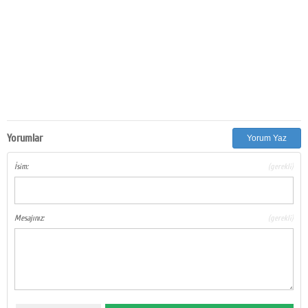
Google Plus
© 2026 TÜM HAKLARI SAKLIDIR
Yorumlar
Yorum Yaz
İsim:
(gerekli)
Mesajınız:
(gerekli)