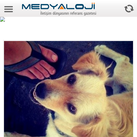
6 Ağustos 2026 23:27:22
İletişim dünyasının referans gazetesi
Anasayfa
Foto Galeri
Video Galeri
Gazeteler
Medya
Reyting-tiraj
Teknoloji
Televizyon
Dünya
Pr