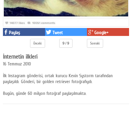
Facebook
Diziler
Karikatür
Paylaş
Tweet
Google+
Youtube
Önceki
9 / 9
Sonraki
İnternetin ilkleri
Polemik
16 Temmuz 2010
Reklam
İlk Instagram gönderisi, ortak kurucu Kevin Systorm tarafından
Yazarlar
paylaşıldı. Gönderi, bir golden retriever fotoğrafıydı.
Bugün, günde 60 milyon fotoğraf paylaşılmakta.
Künye
SOSYAL MEDYA
Facebook
Twitter