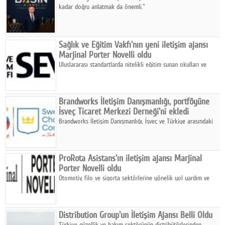
kadar doğru anlatmak da önemli."
Facebook
Diziler
Sağlık ve Eğitim Vakfı'nın yeni iletişim ajansı
Karikatür
Marjinal Porter Novelli oldu
Uluslararası standartlarda nitelikli eğitim sunan okulları ve
yayıneviyle insana ve topluma katkı için çalışan SEV, bu yeni iş
Youtube
birliğiyle paydaşlarıyla olan bağlarını ve iletişimini
güçlendirmeyi hedefliyor.
Polemik
Brandworks İletişim Danışmanlığı, portföyüne
İsveç Ticaret Merkezi Derneği'ni ekledi
Reklam
Brandworks İletişim Danışmanlığı, İsveç ve Türkiye arasındaki
dostluk, ortaklık ve ekonomik iş birliğini 35 yılı aşkın süredir
Yazarlar
güçlü kılan İsveç Ticaret Merkezi Derneği'nin iletişim ajansı
oldu.
ProRota Asistans'ın iletişim ajansı Marjinal
Künye
Porter Novelli oldu
SOSYAL MEDYA
Otomotiv, filo ve sigorta sektörlerine yönelik yol yardım ve
asistans hizmetleri sunan ProRota Asistans, iletişim
Facebook
çalışmalarını Marjinal Porter Novelli ile yürütecek.
Distribution Group'un İletişim Ajansı Belli Oldu
Twitter
Türkiye güzellik ve bakım sektörünün distribütörlerinden