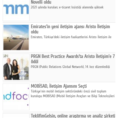
Novelli oldu
2021 yılında kurulan; e-ticaret lojistiği alanında yüksek
performanslı fulfillment çözümleri sunan fiCommerce, iletişim
çalışmalarını Marjinal Porter Novelli ile yürütecek.
Emirates'in yeni iletişim ajansı Aristo İletişim
oldu
Emirates, Türkiye'deki iletişim faaliyetlerini Aristo İletişim ile
yürütme kararı aldı.
PRGN Best Practice Awards'ta Aristo İletişim'e 7
ödül
PRGN (Public Relations Global Network), 14. kez düzenlediği
PRGN Best Practice Awards törenini bu yıl 23 Ekim'de
Kenya'nın Nairobi kentinde gerçekleştirdi.
MOBİSAD, İletişim Ajansını Seçti
Türkiye'nin mobil iletişim sektöründeki öncü sivil toplum
kuruluşu MOBİSAD (Mobil İletişim Araçları ve Bilgi Teknolojileri
İş İnsanları Derneği), iletişim çalışmalarını Brandfocus'a emanet
etti.
TeklifimGelsin, online araştırma ve analiz şirketi