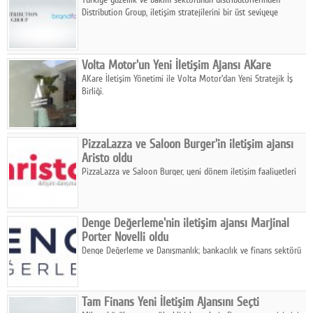
Distribution Group, iletişim stratejilerini bir üst seviyeye
Google Plus
taşımak üzere Brandfocus ile iş birliğine imza attı.
© 2026 TÜM HAKLARI SAKLIDIR
Volta Motor'un Yeni İletişim Ajansı AKare
AKare İletişim Yönetimi ile Volta Motor'dan Yeni Stratejik İş
Birliği.
PizzaLazza ve Saloon Burger'in iletişim ajansı
Aristo oldu
PizzaLazza ve Saloon Burger, yeni dönem iletişim faaliyetleri
için Aristo İletişim ile anlaştı.
Denge Değerleme'nin iletişim ajansı Marjinal
Porter Novelli oldu
Denge Değerleme ve Danışmanlık; bankacılık ve finans sektörü
için teminat amaçlı değerleme, kentsel dönüşüm projeleri ve
uluslararası raporlama alanlarında faaliyet gösteriyor.
Tam Finans Yeni İletişim Ajansını Seçti