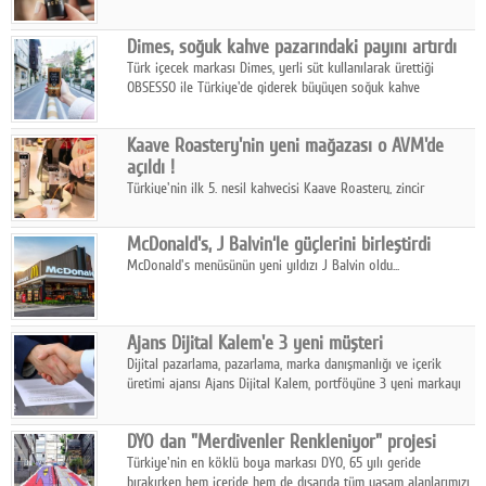
yeni yorum getiriyor
Dimes, soğuk kahve pazarındaki payını artırdı
Türk içecek markası Dimes, yerli süt kullanılarak ürettiği
OBSESSO ile Türkiye'de giderek büyüyen soğuk kahve
pazarındaki konumunu güçlendirerek payını artırdı.
Kaave Roastery'nin yeni mağazası o AVM'de
açıldı !
Türkiye'nin ilk 5. nesil kahvecisi Kaave Roastery, zincir
mağazalarına bir yenisini daha ekledi. Kaave Roastery'nin yeni
mağazası İstanbul'da Üsküdar Nevçarşı AVM'de açıldı.
McDonald's, J Balvin‘le güçlerini birleştirdi
McDonald's menüsünün yeni yıldızı J Balvin oldu...
Ajans Dijital Kalem'e 3 yeni müşteri
Dijital pazarlama, pazarlama, marka danışmanlığı ve içerik
üretimi ajansı Ajans Dijital Kalem, portföyüne 3 yeni markayı
daha ekledi.
DYO dan "Merdivenler Renkleniyor" projesi
Türkiye'nin en köklü boya markası DYO, 65 yılı geride
bırakırken hem içeride hem de dışarıda tüm yaşam alanlarımızı