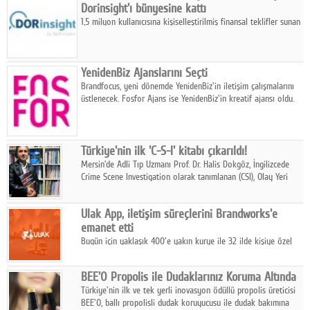
Dorinsight'ı bünyesine kattı
1,5 milyon kullanıcısına kişiselleştirilmiş finansal teklifler sunan
TeklifimGelsin, online araştırma ve analiz şirketi Dorinsight'ı
satın aldı.
YenidenBiz Ajanslarını Seçti
Brandfocus, yeni dönemde YenidenBiz'in iletişim çalışmalarını
üstlenecek. Fosfor Ajans ise YenidenBiz'in kreatif ajansı oldu.
Türkiye'nin ilk 'C-S-I' kitabı çıkarıldı!
Mersin'de Adli Tıp Uzmanı Prof. Dr. Halis Dokgöz, İngilizcede
Crime Scene Investigation olarak tanımlanan (CSI), Olay Yeri
İnceleme 'Olgularla Adli Tıp & Adli Bilimler' adlı kitabı çıkardı.
Ulak App, iletişim süreçlerini Brandworks'e
emanet etti
Bugün için yaklaşık 400'e yakın kurye ile 32 ilde kişiye özel
kurye deneyimi yaşatan Ulak App, iletişim çalışmalarını
Brandworks'e emanet etti.
BEE'O Propolis ile Dudaklarınız Koruma Altında
Türkiye'nin ilk ve tek yerli inovasyon ödüllü propolis üreticisi
BEE'O, ballı propolisli dudak koruyucusu ile dudak bakımına