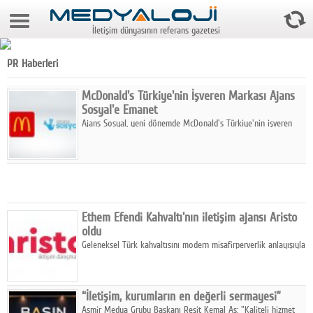
9 Ağustos 2026 15:04:37
İletişim dünyasının referans gazetesi
Anasayfa
PR Haberleri
Foto Galeri
McDonald's Türkiye'nin İşveren Markası Ajans
Video Galeri
Sosyal'e Emanet
Gazeteler
Ajans Sosyal, yeni dönemde McDonald's Türkiye'nin işveren
markası iletişim stratejisini oluşturacak.
Medya
Reyting-tiraj
Teknoloji
Ethem Efendi Kahvaltı'nın iletişim ajansı Aristo
oldu
Televizyon
Geleneksel Türk kahvaltısını modern misafirperverlik anlayışıyla
yeniden yorumlayan Ethem Efendi Kahvaltı, yeni dönem iletişim
Dünya
çalışmaları için Aristo İletişim ile anlaştı.
“İletişim, kurumların en değerli sermayesi”
Pr
Asmir Medya Grubu Başkanı Reşit Kemal As: "Kaliteli hizmet