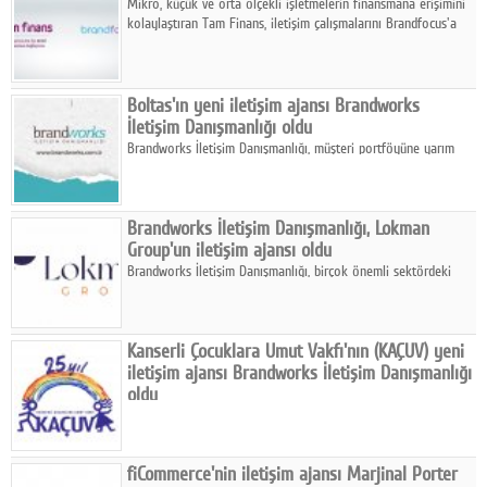
Mikro, küçük ve orta ölçekli işletmelerin finansmana erişimini
kolaylaştıran Tam Finans, iletişim çalışmalarını Brandfocus'a
emanet etti.
Boltas'ın yeni iletişim ajansı Brandworks
İletişim Danışmanlığı oldu
Brandworks İletişim Danışmanlığı, müşteri portföyüne yarım
asra yaklaşan tecrübesiyle lojistik sektörünün köklü
markalarından Boltas'ı ekledi.
Brandworks İletişim Danışmanlığı, Lokman
Group'un iletişim ajansı oldu
Brandworks İletişim Danışmanlığı, birçok önemli sektördeki
faaliyetlerinde iyiliği çoğaltmak ve yenilikçi iş modelleri ile öne
çıkan Lokman Group ile stratejik iş birliğine imza attı.
Kanserli Çocuklara Umut Vakfı'nın (KAÇUV) yeni
iletişim ajansı Brandworks İletişim Danışmanlığı
oldu
Kanser tedavisi gören çocukların ve ailelerinin 25 yıldır yanında
olan Kanserli Çocuklara Umut Vakfı (KAÇUV), yeni dönem
iletişim faaliyetleri için Brandworks İletişim Danışmanlığı ile
fiCommerce'nin iletişim ajansı Marjinal Porter
anlaştı.