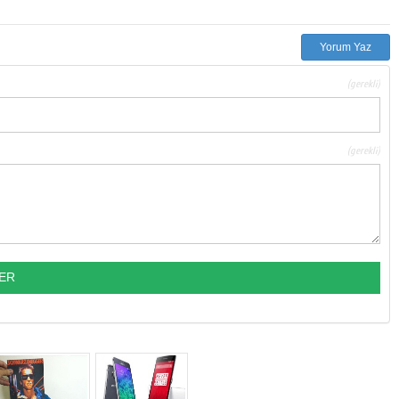
Yorum Yaz
(gerekli)
(gerekli)