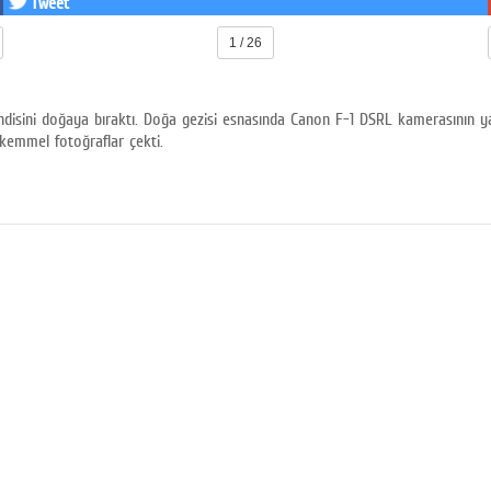
Tweet
1 / 26
kendisini doğaya bıraktı. Doğa gezisi esnasında Canon F-1 DSRL kamerasının 
kemmel fotoğraflar çekti.