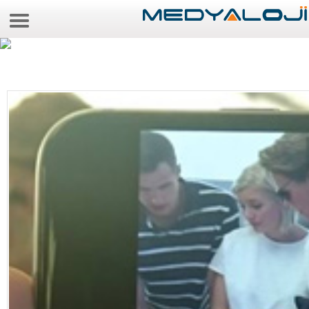
9 Ağustos 2026 12:15:48
Anasayfa
Foto Galeri
Video Galeri
Gazeteler
Medya
Reyting-tiraj
Teknoloji
Televizyon
Dünya
Pr