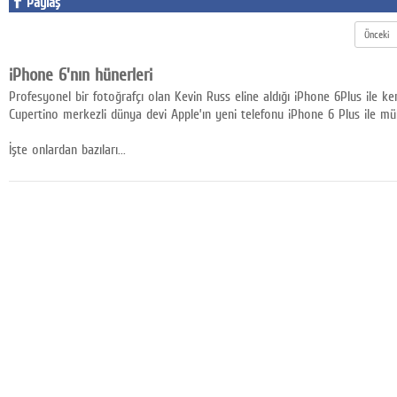
Paylaş
Google Plus
Önceki
© 2026 TÜM HAKLARI SAKLIDIR
iPhone 6'nın hünerleri
Profesyonel bir fotoğrafçı olan Kevin Russ eline aldığı iPhone 6Plus ile 
Cupertino merkezli dünya devi Apple’ın yeni telefonu iPhone 6 Plus ile mü
İşte onlardan bazıları...