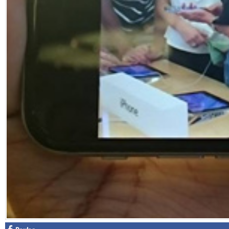
Facebook
Diziler
Karikatür
Youtube
Polemik
Reklam
Yazarlar
Künye
SOSYAL MEDYA
Facebook
Twitter