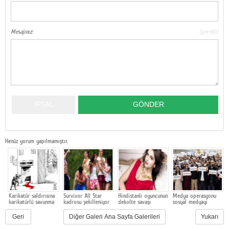
Google Plus
Mesajınız:
(gerekli)
© 2026 TÜM HAKLARI SAKLIDIR
Henüz yorum yapılmamıştır.
Karikatür saldırısına
Survivor All Star
Hindistanlı oyuncunun
Medya operasyonu
2
karikatürlü savunma
kadrosu şekilleniyor
dekolte savaşı
sosyal medyayı
İ
coşturdu
u
Geri
Diğer Galeri Ana Sayfa Galerileri
Yukarı