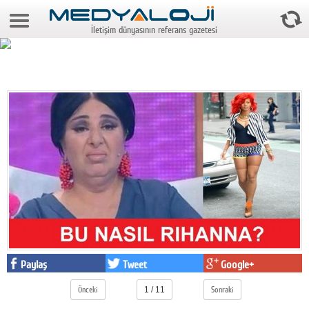
7 Ağustos 2026 12:53:06
İletişim dünyasının referans gazetesi
Anasayfa
Foto Galeri
Video Galeri
Gazeteler
Medya
Reyting-tiraj
Teknoloji
Televizyon
Paylaş
Tweet
Google+
Dünya
Önceki
1 / 11
Sonraki
Pr