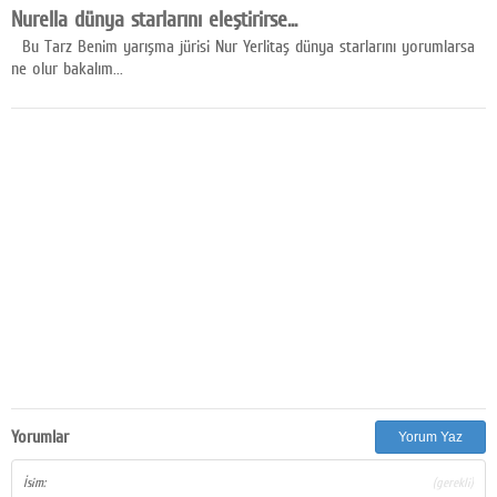
Nurella dünya starlarını eleştirirse...
Facebook
Bu Tarz Benim yarışma jürisi Nur Yerlitaş dünya starlarını yorumlarsa
ne olur bakalım...
Diziler
Karikatür
Youtube
Polemik
Reklam
Yazarlar
Künye
SOSYAL MEDYA
Facebook
Yorumlar
Yorum Yaz
Twitter
İsim:
(gerekli)