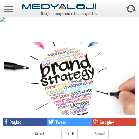
8 Ağustos 2026 8:37:08
İletişim dünyasının referans gazetesi
Anasayfa
Foto Galeri
Video Galeri
Gazeteler
Medya
Reyting-tiraj
Teknoloji
Televizyon
Dünya
Paylaş
Tweet
Google+
Pr
Önceki
1 / 16
Sonraki