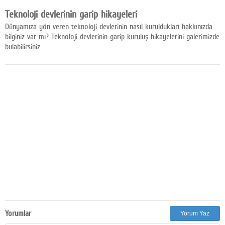
Facebook
Teknoloji devlerinin garip hikayeleri
Dünyamıza yön veren teknoloji devlerinin nasıl kuruldukları hakkınızda
Diziler
bilginiz var mı? Teknoloji devlerinin garip kuruluş hikayelerini galerimizde
bulabilirsiniz.
Karikatür
Youtube
Polemik
Reklam
Yazarlar
Künye
SOSYAL MEDYA
Facebook
Yorumlar
Yorum Yaz
Twitter