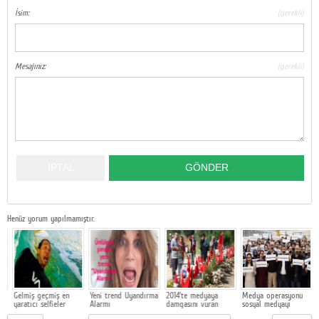
İsim:
(gerekli)
Google Plus
© 2026 TÜM HAKLARI SAKLIDIR
Mesajınız:
(gerekli)
Henüz yorum yapılmamıştır.
Gelmiş geçmiş en
Yeni trend Uyandırma
2014'te medyaya
Medya operasyonu
yaratıcı selfieler
Alarmı
damgasını vuran
sosyal medyayı
olaylar
coşturdu