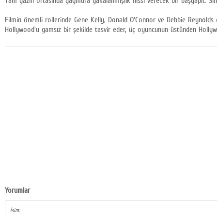
Tam yazın ortasında yağmura yakalanmışlık hissi verecek bir başyapıt. Sin
Filmin önemli rollerinde Gene Kelly, Donald O'Connor ve Debbie Reynolds oy
Hollywood'u gamsız bir şekilde tasvir eder, üç oyuncunun üstünden Hollywood
Yorumlar
İsim: