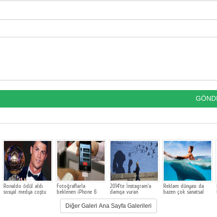
Ronaldo ödül aldı
Fotoğraflarla
2014'te İnstagram'a
Reklam dünyası da
sosyal medya coştu
beklenen iPhone 6
damga vuran
bazen çok sanatsal
fotoğraflar
görseller ortaya
çıkarıyor. İşte bunun
Diğer Galeri Ana Sayfa Galerileri
kanıtı 10 örnek