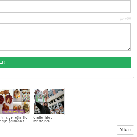
(gerekli)
Pirinç gevreğini hiç
Charlie Hebdo
böyle görmediniz
karikatürleri
Yukarı