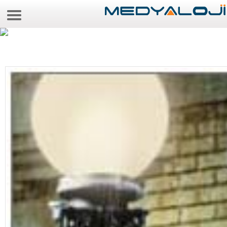
7 Ağustos 2026 0:26:20
Anasayfa
Foto Galeri
Video Galeri
Gazeteler
Medya
Reyting-tiraj
Teknoloji
Televizyon
Dünya
Pr