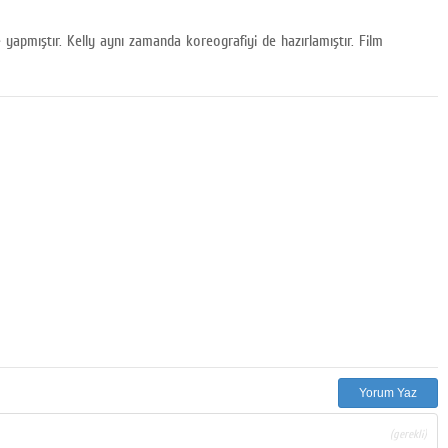
yapmıştır. Kelly aynı zamanda koreografiyi de hazırlamıştır. Film
Yorum Yaz
(gerekli)