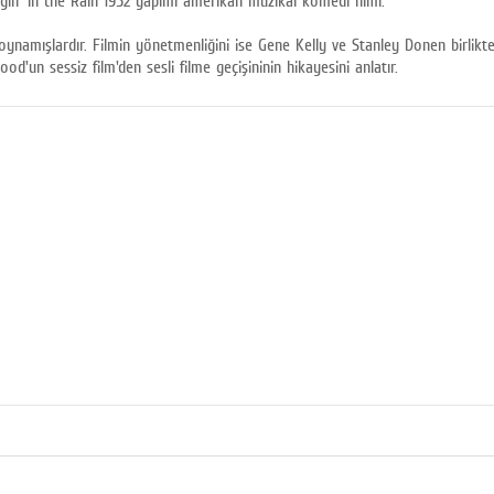
gin' in the Rain 1952 yapımı amerikan müzikal komedi filmi.
namışlardır. Filmin yönetmenliğini ise Gene Kelly ve Stanley Donen birlikte 
'un sessiz film'den sesli filme geçişininin hikayesini anlatır.