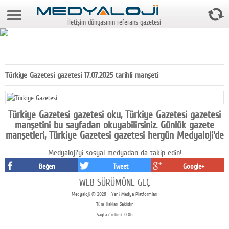
8 Ağustos 2026 16:22:58
İletişim dünyasının referans gazetesi
Anasayfa
Foto Galeri
Video Galeri
Türkiye Gazetesi gazetesi 17.07.2025 tarihli manşeti
Gazeteler
Medya
Türkiye Gazetesi gazetesi oku, Türkiye Gazetesi gazetesi
manşetini bu sayfadan okuyabilirsiniz. Günlük gazete
Reyting-tiraj
manşetleri, Türkiye Gazetesi gazetesi hergün Medyaloji'de
Medyaloji'yi sosyal medyadan da takip edin!
Teknoloji
Beğen
Tweet
Google+
Televizyon
WEB SÜRÜMÜNE GEÇ
Medyaloji © 2026 - Yeni Medya Platformları
Dünya
Tüm Hakları Saklıdır
Sayfa üretimi: 0.06
Pr