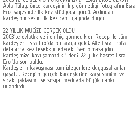
Abla Tülay, önce kardeşinin hiç görmediği fotoğrafını Esra
Google Plus
Erol sayesinde ilk kez stüdyoda gördü. Ardından
kardeşinin sesini ilk kez canlı yayında duydu.
© 2026 TÜM HAKLARI SAKLIDIR
22 YILLIK MUCİZE GERÇEK OLDU
2003’te evlatlık verilen hiç görmedikleri Recep ile tüm
kardeşleri Esra Erol’da bir araya geldi. Aile Esra Erol’a
defalarca kez teşekkür ederek “Sen olmasaydın
kardeşimize kavuşamazdık!” dedi. 22 yıllık hasret Esra
Erol’da son buldu.
Kardeşlerin kavuşması tüm izleyenlere duygusal anlar
yaşattı. Recep’in gerçek kardeşlerine karşı samimi ve
sıcak yaklaşımı ise sosyal medyada büyük yankı
uyandırdı.