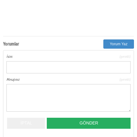
Yorumlar
Yorum Yaz
İsim:
(gerekli)
Mesajınız:
(gerekli)