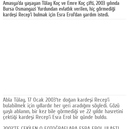
Amasya'da yaşayan Tülay Koç ve Emre Koç çifti, 2003 yılında
Facebook
Bursa Osmangazi Yurdundan evlatlık verilen, hiç görmediği
kardeşi Recep'i bulmak için Esra Erol'dan yardım istedi.
Diziler
Karikatür
Youtube
Polemik
Reklam
Yazarlar
Künye
Abla Tülay, 17 Ocak 2003’te doğan kardeşi Recep’i
SOSYAL MEDYA
bulabilmek için yıllardır her yeri aradığını söyledi. Gözü
yaşlı ablanın, bir kez bile görmediği ve 22 yıldır hasretini
Facebook
çektiği kardeşi Recep’i Esra Erol bir günde buldu.
Twitter
2003’TE ÇEKİLEN O FOTOĞRAFLARA ESRA EROL ULAŞTI