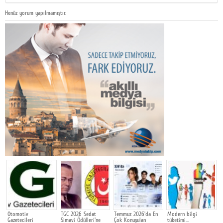
Henüz yorum yapılmamıştır.
Otomotiv
TGC 2026 Sedat
Temmuz 2026'da En
Modern bilgi
İ
Gazetecileri
Simavi Ödülleri'ne
Çok Konuşulan
tüketimi…
İ