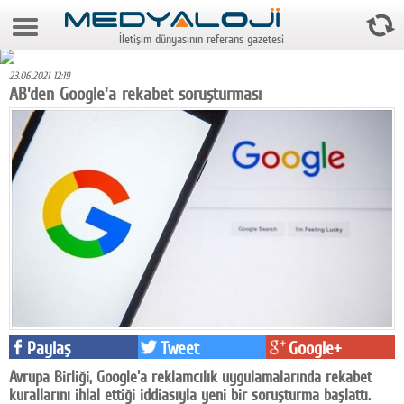
6 Ağustos 2026 3:41:22
İletişim dünyasının referans gazetesi
Anasayfa
23.06.2021 12:19
Foto Galeri
AB'den Google'a rekabet soruşturması
Video Galeri
Gazeteler
Medya
Reyting-tiraj
Teknoloji
Televizyon
Paylaş
Tweet
Google+
Dünya
Avrupa Birliği, Google'a reklamcılık uygulamalarında rekabet
Pr
kurallarını ihlal ettiği iddiasıyla yeni bir soruşturma başlattı.