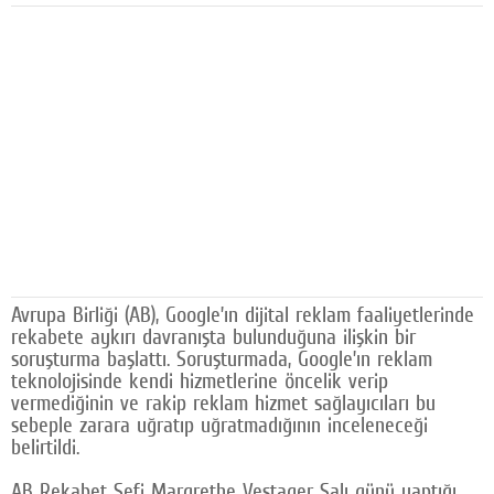
Facebook
Diziler
Karikatür
Youtube
Polemik
Reklam
Yazarlar
Avrupa Birliği (AB), Google’ın dijital reklam faaliyetlerinde
rekabete aykırı davranışta bulunduğuna ilişkin bir
Künye
soruşturma başlattı. Soruşturmada, Google’ın reklam
teknolojisinde kendi hizmetlerine öncelik verip
SOSYAL MEDYA
vermediğinin ve rakip reklam hizmet sağlayıcıları bu
sebeple zarara uğratıp uğratmadığının inceleneceği
Facebook
belirtildi.
Twitter
AB Rekabet Şefi Margrethe Vestager Salı günü yaptığı