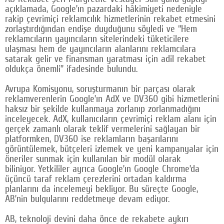
açıklamada, Google’ın pazardaki hâkimiyeti nedeniyle
Google Plus
rakip çevrimiçi reklamcılık hizmetlerinin rekabet etmesini
zorlaştırdığından endişe duyduğunu söyledi ve “Hem
© 2026 TÜM HAKLARI SAKLIDIR
reklamcıların yayıncıların sitelerindeki tüketicilere
ulaşması hem de yayıncıların alanlarını reklamcılara
satarak gelir ve finansman yaratması için adil rekabet
oldukça önemli” ifadesinde bulundu.
Avrupa Komisyonu, soruşturmanın bir parçası olarak
reklamverenlerin Google’ın AdX ve DV360 gibi hizmetlerini
haksız bir şekilde kullanmaya zorlanıp zorlanmadığını
inceleyecek. AdX, kullanıcıların çevrimiçi reklam alanı için
gerçek zamanlı olarak teklif vermelerini sağlayan bir
platformken, DV360 ise reklamların başarılarını
görüntülemek, bütçeleri izlemek ve yeni kampanyalar için
öneriler sunmak için kullanılan bir modül olarak
biliniyor. Yetkililer ayrıca Google’ın Google Chrome’da
üçüncü taraf reklam çerezlerini ortadan kaldırma
planlarını da incelemeyi bekliyor. Bu süreçte Google,
AB’nin bulgularını reddetmeye devam ediyor.
AB, teknoloji devini daha önce de rekabete aykırı