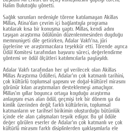
Halim Bulutoğlu yönetti.
Google Plus
Sağlık sorunları nedeniyle törene katılamayan Akillas
© 2026 TÜM HAKLARI SAKLIDIR
Millas, Atina'dan çevrim içi bağlantıyla programa
katılarak kısa bir konuşma yaptı. Millas, kendi adını
taşıyan araştırma ödülünün düzenlenmesinden duyduğu
memnuniyeti dile getirirken, Adalar Vakfı'na, jüri
üyelerine ve araştırmacılara teşekkür etti. Törende ayrıca
Ödül Komitesi tarafından başvuru süreci, değerlendirme
yöntemi ve ödül ölçütleri katılımcılarla paylaşıldı.
Adalar Vakfı tarafından her yıl verilecek olan Akillas
Millas Araştırma Ödülleri, Adalar'ın çok katmanlı tarihini,
çok kültürlü toplumsal yapısını ve doğal-kültürel mirasını
görünür kılan araştırmaları desteklemeyi amaçlıyor.
Millas'ın yıllar boyunca ortaya koyduğu araştırma
anlayışını esas alan ödül, geçmişi tek bir dönem ya da
kimlik üzerinden değil; farklı kültürlerin, toplumsal
katmanların ve tarihsel birikimin oluşturduğu bütünlük
içinde ele alan çalışmaları teşvik ediyor. Bu yıl ödüle
değer görülen eserler de Adalar'ın çok katmanlı ve çok
kültürlü mirasını farklı disiplinlerden yaklaşımlarla ele