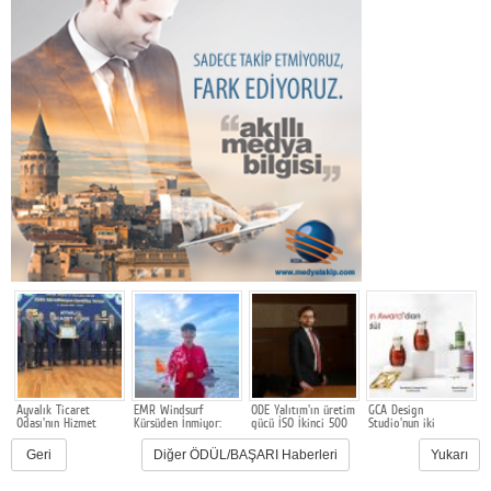
Ayvalık Ticaret
EMR Windsurf
ODE Yalıtım'ın üretim
GCA Design
E
Odası'nın Hizmet
Kürsüden İnmiyor:
gücü İSO İkinci 500
Studio'nun iki
L
Kalitesi 4. Kez
Berk Pala Avrupa
Listesinde tescillendi
tasarımına
d
Tescillendi
ikincisi
uluslararası ödül
Geri
Diğer ÖDÜL/BAŞARI Haberleri
Yukarı