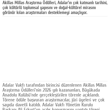
Akillas Millas Araştırma Ödülleri, Adalar'ın çok katmanlı tarihini,
Facebook
çok kültürlü toplumsal yapısını ve doğal-kültürel mirasını
görünür kılan araştırmaları desteklemeyi amaçlıyor.
Diziler
Karikatür
Youtube
Polemik
Reklam
Yazarlar
Künye
Adalar Vakfı tarafından birincisi düzenlenen Akillas Millas
SOSYAL MEDYA
Araştırma Ödülleri'nin 2026 yılı kazananları, Büyükada
Anadolu Kulübü'nde gerçekleştirilen törenle açıklandı.
Facebook
Törene ödüle başvuran araştırmacılar, jüri üyeleri ve çok
sayıda davetli katıldı. Adalar Vakfı Yönetim Kurulu
Twitter
Başkanı Ali Erkurt'un açılış konuşmasını yaptığı töreni,