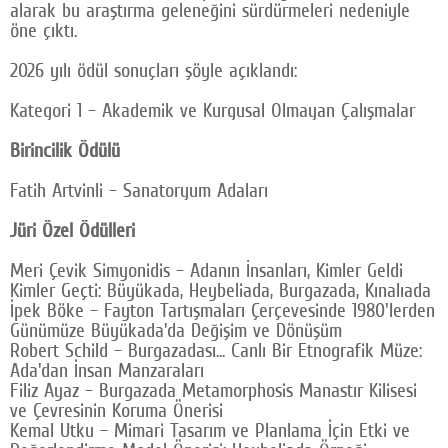
alarak bu araştırma geleneğini sürdürmeleri nedeniyle
öne çıktı.
2026 yılı ödül sonuçları şöyle açıklandı:
Kategori 1 – Akademik ve Kurgusal Olmayan Çalışmalar
Birincilik Ödülü
Fatih Artvinli – Sanatoryum Adaları
Jüri Özel Ödülleri
Meri Çevik Simyonidis – Adanın İnsanları, Kimler Geldi
Kimler Geçti: Büyükada, Heybeliada, Burgazada, Kınalıada
İpek Böke – Fayton Tartışmaları Çerçevesinde 1980'lerden
Günümüze Büyükada'da Değişim ve Dönüşüm
Robert Schild – Burgazadası... Canlı Bir Etnografik Müze:
Ada'dan İnsan Manzaraları
Filiz Ayaz – Burgazada Metamorphosis Manastır Kilisesi
ve Çevresinin Koruma Önerisi
Kemal Utku – Mimari Tasarım ve Planlama İçin Etki ve