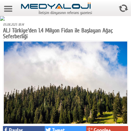
7 Ağustos 2026 9:59:37
İletişim dünyasının referans gazetesi
Anasayfa
05.08.2025 18:14
Foto Galeri
ALJ Türkiye'den 1.4 Milyon Fidan ile Başlayan Ağaç
Seferberliği
Video Galeri
Gazeteler
Medya
Reyting-tiraj
Teknoloji
Televizyon
Dünya
Pr
Paylaş
Tweet
Google+