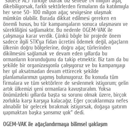
“Sadece ALJ Türkiye olarak biz senede 1.4 milyon ağaç
dikebiliyorsak, farklı sektörlerden firmaların da katılımıyla
her sene 50- 100 milyon ağaç seviyesine ulaşmak
mümkün olabilir. Burada dikkat edilmesi gereken en
önemli husus, bu tür kampanyaların sonuca ulaşmasını ve
sürekliliğini sağlamaktır. Bu nedenle OGEM-VAK ile
çalışmaya karar verdik. Çünkü böyle bir projede önem
sadece ilgili STK’ya fidan ücretini ödemek değil, ağaçların
ülkenin doğru bölgelerine, doğru ağaç türlerinden
dikilmesini sağlamak ve devam eden yıllarda bu
ormanların korunduğunu da takip etmektir. Biz tam da bu
şekilde bir organizasyonla çalışıyoruz ve bu kampanyayı
her yıl aksatmadan devam ettirecek şekilde
planlamalarımızı yapmış bulunuyoruz. Bu konuda tüm
firmalara ve tüm sektörlere de seslenmek istiyorum; gelin
artık ülkemizi yeni ormanlara kavuşturalım. Yoksa
önümüzdeki yıllarda başta su sorunu olmak üzere, birçok
zorlukla karşı karşıya kalacağız. Eğer çocuklarımıza nefes
alınabilir bir gelecek bırakmak istiyorsak, doğaya yatırım
yapmaktan başka şansımız yok” dedi.
OGEM-VAK ile ağaçlandırmaya bilimsel yaklaşım