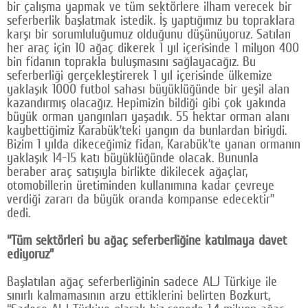
bir çalışma yapmak ve tüm sektörlere ilham verecek bir
seferberlik başlatmak istedik. İş yaptığımız bu topraklara
karşı bir sorumluluğumuz olduğunu düşünüyoruz. Satılan
her araç için 10 ağaç dikerek 1 yıl içerisinde 1 milyon 400
bin fidanın toprakla buluşmasını sağlayacağız. Bu
seferberliği gerçekleştirerek 1 yıl içerisinde ülkemize
yaklaşık 1000 futbol sahası büyüklüğünde bir yeşil alan
kazandırmış olacağız. Hepimizin bildiği gibi çok yakında
büyük orman yangınları yaşadık. 55 hektar orman alanı
kaybettiğimiz Karabük’teki yangın da bunlardan biriydi.
Bizim 1 yılda dikeceğimiz fidan, Karabük’te yanan ormanın
yaklaşık 14-15 katı büyüklüğünde olacak. Bununla
beraber araç satışıyla birlikte dikilecek ağaçlar,
otomobillerin üretiminden kullanımına kadar çevreye
verdiği zararı da büyük oranda kompanse edecektir”
dedi.
“Tüm sektörleri bu ağaç seferberliğine katılmaya davet
ediyoruz”
Başlatılan ağaç seferberliğinin sadece ALJ Türkiye ile
sınırlı kalmamasının arzu ettiklerini belirten Bozkurt,