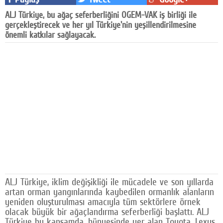
Facebook
ALJ Türkiye, bu ağaç seferberliğini OGEM-VAK iş birliği ile
gerçekleştirecek ve her yıl Türkiye'nin yeşillendirilmesine
Diziler
önemli katkılar sağlayacak.
Karikatür
Youtube
Polemik
Reklam
Yazarlar
Künye
SOSYAL MEDYA
ALJ Türkiye, iklim değişikliği ile mücadele ve son yıllarda
artan orman yangınlarında kaybedilen ormanlık alanların
Facebook
yeniden oluşturulması amacıyla tüm sektörlere örnek
olacak büyük bir ağaçlandırma seferberliği başlattı. ALJ
Twitter
Türkiye bu kapsamda, bünyesinde yer alan Toyota, Lexus