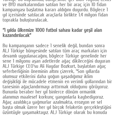
ve BYD markalarından satılan her bir araç için 10 fidan
Google Plus
kampanyası başlatma kararı aldığını duyurdu. Böylece 1
yıl içerisinde satılacak araçlarla birlikte 1.4 milyon fidan
© 2026 TÜM HAKLARI SAKLIDIR
toprakla buluşturulacak.
“1 yılda ülkemize 1000 futbol sahası kadar yeşil alan
kazandırılacak”
Bu kampanyanın sadece 1 senelik değil, bundan sonra
ALJ Türkiye bünyesinde satılan tüm araç markaları için
devamlı uygulanacağını, böylece Türkiye genelinde her
sene 1 milyonu aşan adetlerde ağaç dikileceğini duyuran
ALJ Türkiye CEO’su Ali Haydar Bozkurt, başlatılan ağaç
seferberliğinin öneminin altını çizerek, “Son yıllarda
olumsuz etkilerini daha yoğun yaşadığımız iklim
değişikliği ile mücadele etmenin en verimli yollarından bir
tanesinin ağaçlandırmayı arttırmak olduğunu görüyoruz.
Bununla beraber her yıl binlerce dönüm ormanlık
alanımızı maalesef korkunç yangınlarla kaybediyoruz.
Ağaç azaldıkça yağmurlar azalmakta, erozyon ve sel
başta olmak üzere her yıl birçok felaketin gerçekleştiğini
üzüntüyle yaşamaktayız. ALJ Türkiye olarak bu konuda