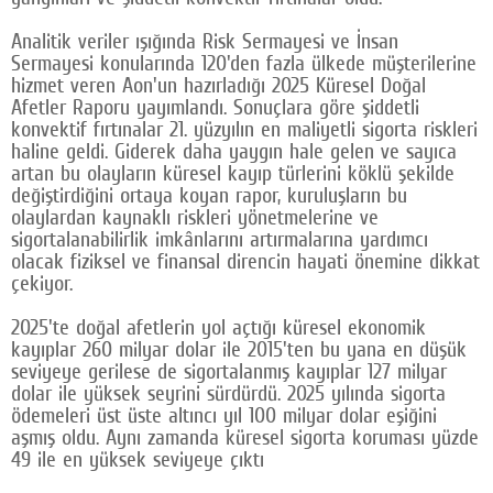
Google Plus
Analitik veriler ışığında Risk Sermayesi ve İnsan
Sermayesi konularında 120'den fazla ülkede müşterilerine
© 2026 TÜM HAKLARI SAKLIDIR
hizmet veren Aon'un hazırladığı 2025 Küresel Doğal
Afetler Raporu yayımlandı. Sonuçlara göre şiddetli
konvektif fırtınalar 21. yüzyılın en maliyetli sigorta riskleri
haline geldi. Giderek daha yaygın hale gelen ve sayıca
artan bu olayların küresel kayıp türlerini köklü şekilde
değiştirdiğini ortaya koyan rapor, kuruluşların bu
olaylardan kaynaklı riskleri yönetmelerine ve
sigortalanabilirlik imkânlarını artırmalarına yardımcı
olacak fiziksel ve finansal direncin hayati önemine dikkat
çekiyor.
2025'te doğal afetlerin yol açtığı küresel ekonomik
kayıplar 260 milyar dolar ile 2015'ten bu yana en düşük
seviyeye gerilese de sigortalanmış kayıplar 127 milyar
dolar ile yüksek seyrini sürdürdü. 2025 yılında sigorta
ödemeleri üst üste altıncı yıl 100 milyar dolar eşiğini
aşmış oldu. Aynı zamanda küresel sigorta koruması yüzde
49 ile en yüksek seviyeye çıktı