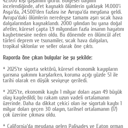
42.000 kişi yaşamını yitirdi. Bölgesel dağılım
incelendiğinde, afet kaynaklı ölümlerin yaklaşık 14.000'i
Asya'da, 24.500'den fazlası ise Avrupa'da meydana geldi.
Avrupa'daki ölümlerin neredeyse tamamı aşırı sıcak hava
dalgalarından kaynaklandı. 2000 yılından bu yana doğal
afetler, küresel çapta 1,9 milyondan fazla insanın hayatını
kaybetmesine neden oldu. Bu dönemde en ölümcül afet
türleri deprem ve tsunamiler, sıcak hava dalgaları,
tropikal siklonlar ve seller olarak öne çıktı.
Raporda öne çıkan bulgular ise şu şekilde:
* 2025'te sigorta sektörü, küresel ekonomik kayıpların
yarısına yakınını karşılarken, koruma açığı yüzde 51 ile
tarihi olarak en düşük seviyeye geriledi.
* 2025'te, ekonomik kaybı 1 milyar doları aşan 49 büyük
olay kaydedildi; bu rakam uzun vadeli ortalamanın
üzerinde. Daha da dikkat çekici olan ise sigortalı kaybı 1
milyar doları geçen 30 olayın, tarihsel ortalamanın (17)
çok üzerine çıkması oldu.
* California'da meydana gelen Palisades ve Eaton orman