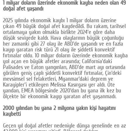
1 milyar doların üzerinde ekonomik kayba neden olan 49
doğal afet yaşandı
2025 yılında ekonomik kaybı 1 milyar doların üzerine
çıkan 49 büyük doğal afet kaydedildi. Bu rakam, tarihsel
ortalamaya yakın olmakla birlikte 2024'e göre daha
düşük seviyede kaldı. Hava olaylarının büyük çoğunluğu
her zamanki gibi 27 olay ile ABD'de yaşandı ve en fazla
kayıp yaratan risk türü 21 olay ile şiddetli konvektif
fırtınalar oldu. 10 milyar doların üzerinde ekonomik kayba
yol açan en büyük afetler arasında; California'daki
Palisades ve Eaton yangınları, ABD'de mart ayı ortasında
görülen geniş çaplı şiddetli konvektif fırtınalar, Çin'deki
mevsimsel sel felaketleri, Myanmar'daki deprem ve
Karayipler'i etkileyen Melissa Kasırgası yer aldı. Öte
yandan, EMEA bölgesinde 2020'dan bu yana ilk kez bu
ölçekte bir ekonomik kayıp yaratan afet yaşanmadı.
2000 yılından bu yana 2 milyona yakın kişi hayatını
kaybetti
Geçen yıl doğal afetler nedeniyle dünya genelinde en az