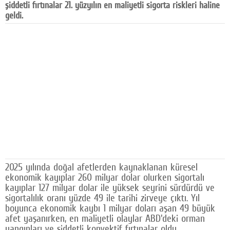
şiddetli fırtınalar 21. yüzyılın en maliyetli sigorta riskleri haline
Facebook
geldi.
Diziler
Karikatür
Youtube
Polemik
Reklam
Yazarlar
Künye
2025 yılında doğal afetlerden kaynaklanan küresel
ekonomik kayıplar 260 milyar dolar olurken sigortalı
SOSYAL MEDYA
kayıplar 127 milyar dolar ile yüksek seyrini sürdürdü ve
sigortalılık oranı yüzde 49 ile tarihi zirveye çıktı. Yıl
Facebook
boyunca ekonomik kaybı 1 milyar doları aşan 49 büyük
afet yaşanırken, en maliyetli olaylar ABD'deki orman
Twitter
yangınları ve şiddetli konvektif fırtınalar oldu.