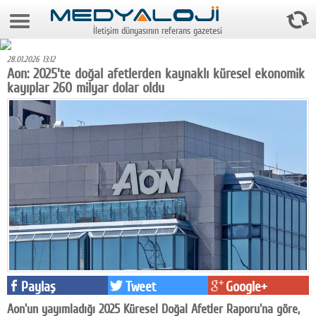
8 Ağustos 2026 14:48:41
İletişim dünyasının referans gazetesi
Anasayfa
28.01.2026 13:12
Foto Galeri
Aon: 2025'te doğal afetlerden kaynaklı küresel ekonomik
kayıplar 260 milyar dolar oldu
Video Galeri
Gazeteler
Medya
Reyting-tiraj
Teknoloji
Televizyon
Dünya
Paylaş
Tweet
Google+
Pr
Aon'un yayımladığı 2025 Küresel Doğal Afetler Raporu'na göre,