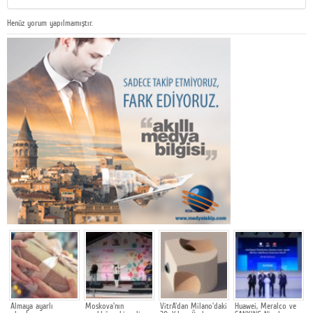
Henüz yorum yapılmamıştır.
Almaya ayarlı
Moskova'nın
VitrA'dan Milano'daki
Huawei, Meralco ve
D