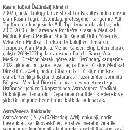
Kasım Tuğrul Üstündağ kimdir?
2002 yılında Trakya Üniversitesi Tıp Fakültesi'nden mezun
olan Kasım Tuğrul Üstündağ, profesyonel kariyerine Adli
Tıp Kurumu bünyesinde Adli Tıp Uzmanı olarak başladı.
2010–2019 yılları arasında Roche'ta sırasıyla Medikal
Müdür, Kıdemli Medikal Müdür, Kıdemli Ürün Yöneticisi,
Vekaleten Medikal Direktör, Onkoloji ve Hematoloji
Terapötik Alan Müdürü, Meme Kanseri Ekip Lideri olarak
çalıştı. 2019–2021 yılları arasında Daiichi Sankyo'da
Medikal Direktör olarak görev aldı. Üstündağ, kariyerine
2022 yılından bu yana Teva İlaç'ta önce Türkiye Medikal
Direktörü, 2024 yılından itibaren ise Türkiye merkezli
olarak Yenilikçi İlaçlar Uluslararası Pazarlar'dan sorumlu
Bölgesel Medikal Direktör olarak devam etmekteydi.
Üstündağ yeni rolü kapsamında AstraZeneca Medikal,
Onkoloji ve Hematoloji Departmanı'na liderlik edecek ve
şirketin büyüme hedeflerine katkıda bulunacak.
AstraZeneca Hakkında:
AstraZeneca (LSE/STO/Nasdaq: AZN); onkoloji, nadir
hastalıklar, kardiyovasküler, renal ve metabolizma ile
solunum ve immünoloji alanlarında reçeteli ilaçların keşfi,