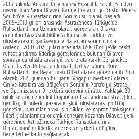
2007 yılında Ankara Üniversitesi Eczacılık Fakültesi'nden
mezun olan Sena Dilaver, kariyerine aynı yıl Bristol Myers
Squibb'da Ruhsatlandırma Sorumlusu olarak başladı.
2009–2010 yılları arasında AstraZeneca Türkiye'de
Ruhsatlandırma Uzmanı olarak görev alan Dilaver,
ardından GlaxoSmithKline'a katılarak Türkiye ve
uluslararası organizasyonlarda artan sorumluluklar
üstlendi. 2010–2021 yılları arasında GSK Türkiye'de çeşitli
ruhsatlandırma liderliği görevlerinde bulunan Dilaver,
sonrasında uluslararası görevlere atanarak Gelişmekte
Olan Ülkeler Ruhsatlandırma Lideri ve Güney Kore
Ruhsatlandırma Departman Lideri olarak görev yaptı. Son
olarak, 2021 yılından bu yana Singapur merkezli olarak
Çin ve Kıtalararası Bölge'den Sorumlu Portfolyo Strateji
ve Optimizasyon Direktörü görevini yürüttü. Yaklaşık 20
yıllık sektör deneyimi boyunca ruhsatlandırma stratejileri,
yenilikçi ürünlerin pazara erişimi, uluslararası portföy
yönetimi, kurumlar arası iş birlikleri ve çapraz fonksiyonlu
liderlik alanlarında önemli deneyim kazanan Dilaver, yeni
görevinde AstraZeneca Türkiye Ruhsatlandırma
Departmanı'na liderlik edecek ve şirketin büyüme
hedeflerine katkı sağlayacak.