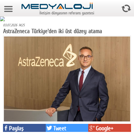
9 Ağustos 2026 16:05:34
İletişim dünyasının referans gazetesi
Anasayfa
03.07.2026 14:25
Foto Galeri
AstraZeneca Türkiye'den iki üst düzey atama
Video Galeri
Gazeteler
Medya
Reyting-tiraj
Teknoloji
Televizyon
Dünya
Paylaş
Tweet
Google+
Pr