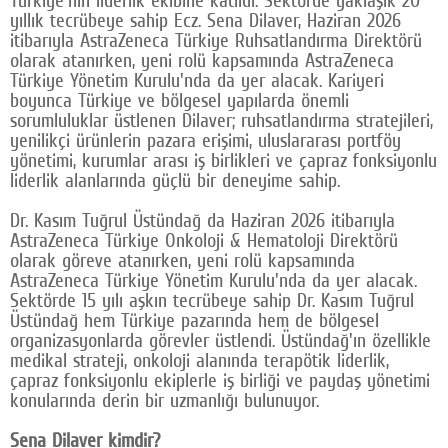
yıllık tecrübeye sahip Ecz. Sena Dilaver, Haziran 2026
Google Plus
itibarıyla AstraZeneca Türkiye Ruhsatlandırma Direktörü
olarak atanırken, yeni rolü kapsamında AstraZeneca
© 2026 TÜM HAKLARI SAKLIDIR
Türkiye Yönetim Kurulu'nda da yer alacak. Kariyeri
boyunca Türkiye ve bölgesel yapılarda önemli
sorumluluklar üstlenen Dilaver; ruhsatlandırma stratejileri,
yenilikçi ürünlerin pazara erişimi, uluslararası portföy
yönetimi, kurumlar arası iş birlikleri ve çapraz fonksiyonlu
liderlik alanlarında güçlü bir deneyime sahip.
Dr. Kasım Tuğrul Üstündağ da Haziran 2026 itibarıyla
AstraZeneca Türkiye Onkoloji & Hematoloji Direktörü
olarak göreve atanırken, yeni rolü kapsamında
AstraZeneca Türkiye Yönetim Kurulu'nda da yer alacak.
Sektörde 15 yılı aşkın tecrübeye sahip Dr. Kasım Tuğrul
Üstündağ hem Türkiye pazarında hem de bölgesel
organizasyonlarda görevler üstlendi. Üstündağ'ın özellikle
medikal strateji, onkoloji alanında terapötik liderlik,
çapraz fonksiyonlu ekiplerle iş birliği ve paydaş yönetimi
konularında derin bir uzmanlığı bulunuyor.
Sena Dilaver kimdir?