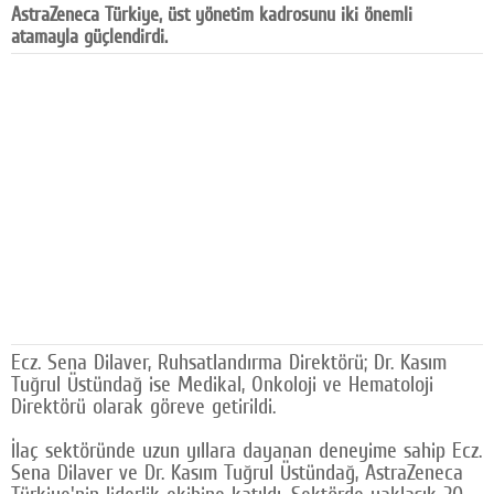
AstraZeneca Türkiye, üst yönetim kadrosunu iki önemli
Facebook
atamayla güçlendirdi.
Diziler
Karikatür
Youtube
Polemik
Reklam
Yazarlar
Künye
Ecz. Sena Dilaver, Ruhsatlandırma Direktörü; Dr. Kasım
Tuğrul Üstündağ ise Medikal, Onkoloji ve Hematoloji
SOSYAL MEDYA
Direktörü olarak göreve getirildi.
Facebook
İlaç sektöründe uzun yıllara dayanan deneyime sahip Ecz.
Sena Dilaver ve Dr. Kasım Tuğrul Üstündağ, AstraZeneca
Twitter
Türkiye'nin liderlik ekibine katıldı. Sektörde yaklaşık 20