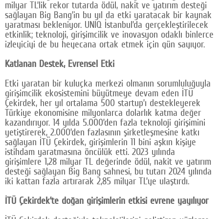
milyar TL’lik rekor tutarda ödül, nakit ve yatırım desteği
sağlayan Big Bang’in bu yıl da etki yaratacak bir kaynak
yaratması bekleniyor. UNIQ İstanbul’da gerçekleştirilecek
etkinlik; teknoloji, girişimcilik ve inovasyon odaklı binlerce
izleyiciyi de bu heyecana ortak etmek için gün sayıyor.
Katlanan Destek, Evrensel Etki
Etki yaratan bir kuluçka merkezi olmanın sorumluluğuyla
girişimcilik ekosistemini büyütmeye devam eden İTÜ
Çekirdek, her yıl ortalama 500 startup’ı destekleyerek
Türkiye ekonomisine milyonlarca dolarlık katma değer
kazandırıyor. 14 yılda 5.000’den fazla teknoloji girişimini
yetiştirerek, 2.000’den fazlasının şirketleşmesine katkı
sağlayan İTÜ Çekirdek, girişimlerin 11 bini aşkın kişiye
istihdam yaratmasına öncülük etti. 2023 yılında
girişimlere 1,28 milyar TL değerinde ödül, nakit ve yatırım
desteği sağlayan Big Bang sahnesi, bu tutarı 2024 yılında
iki kattan fazla artırarak 2,85 milyar TL’ye ulaştırdı.
İTÜ Çekirdek’te doğan girişimlerin etkisi evrene yayılıyor