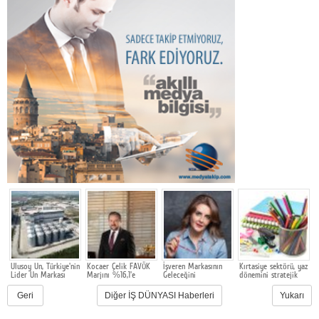
e
Ulusoy Un, Türkiye'nin
Kocaer Çelik FAVÖK
İşveren Markasının
Kırtasiye sektörü, yaz
m
Lider Un Markası
Marjını %16,1'e
Geleceğini
dönemini stratejik
G
Olmayı Sürdürüyor
Yükselterek Bilanço
Şekillendiren
hazırlık ve dönüşüm
M
u
Yapısını
Akademi 16. Kez
süreciyle yönetiyor
F
Geri
Diğer İŞ DÜNYASI Haberleri
Yukarı
Güçlendirmeye
Başlıyor
Y
Devam Etti