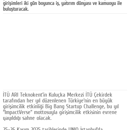
girişimleri iki gün boyunca iş, yatırım dünyası ve kamuoyu ile
Facebook
buluşturacak.
Diziler
Karikatür
Youtube
Polemik
Reklam
Yazarlar
Künye
İTÜ ARI Teknokent’in Kuluçka Merkezi İTÜ Çekirdek
tarafından her yıl düzenlenen Türkiye’nin en büyük
SOSYAL MEDYA
girişimcilik etkinliği Big Bang Startup Challenge, bu yıl
‘’ImpactVerse’’ mottosuyla girişimcilik etkisinin evrene
Facebook
yayıldığı sahne olacak.
Twitter
25–26 Kasım 2025 tarihlerinde UNIQ İstanbul’da