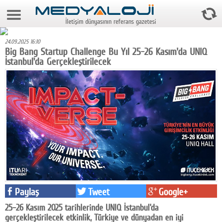
6 Ağustos 2026 21:33:38
İletişim dünyasının referans gazetesi
Anasayfa
24.09.2025 16:10
Foto Galeri
Big Bang Startup Challenge Bu Yıl 25-26 Kasım'da UNIQ
İstanbul'da Gerçekleştirilecek
Video Galeri
Gazeteler
Medya
Reyting-tiraj
Teknoloji
Televizyon
Paylaş
Tweet
Google+
Dünya
25–26 Kasım 2025 tarihlerinde UNIQ İstanbul'da
Pr
gerçekleştirilecek etkinlik, Türkiye ve dünyadan en iyi