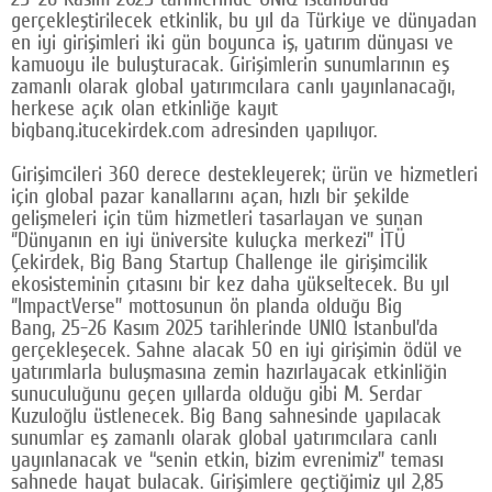
gerçekleştirilecek etkinlik, bu yıl da Türkiye ve dünyadan
Google Plus
en iyi girişimleri iki gün boyunca iş, yatırım dünyası ve
kamuoyu ile buluşturacak. Girişimlerin sunumlarının eş
© 2026 TÜM HAKLARI SAKLIDIR
zamanlı olarak global yatırımcılara canlı yayınlanacağı,
herkese açık olan etkinliğe kayıt
bigbang.itucekirdek.com adresinden yapılıyor.
Girişimcileri 360 derece destekleyerek; ürün ve hizmetleri
için global pazar kanallarını açan, hızlı bir şekilde
gelişmeleri için tüm hizmetleri tasarlayan ve sunan
‘’Dünyanın en iyi üniversite kuluçka merkezi’’ İTÜ
Çekirdek, Big Bang Startup Challenge ile girişimcilik
ekosisteminin çıtasını bir kez daha yükseltecek. Bu yıl
‘’ImpactVerse’’ mottosunun ön planda olduğu Big
Bang, 25-26 Kasım 2025 tarihlerinde UNIQ İstanbul’da
gerçekleşecek. Sahne alacak 50 en iyi girişimin ödül ve
yatırımlarla buluşmasına zemin hazırlayacak etkinliğin
sunuculuğunu geçen yıllarda olduğu gibi M. Serdar
Kuzuloğlu üstlenecek. Big Bang sahnesinde yapılacak
sunumlar eş zamanlı olarak global yatırımcılara canlı
yayınlanacak ve “senin etkin, bizim evrenimiz” teması
sahnede hayat bulacak. Girişimlere geçtiğimiz yıl 2,85