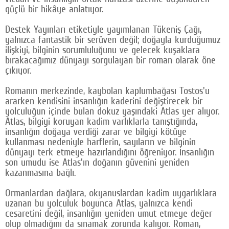
güçlü bir hikâye anlatıyor.
Google Plus
Destek Yayınları etiketiyle yayımlanan Tükeniş Çağı,
© 2026 TÜM HAKLARI SAKLIDIR
yalnızca fantastik bir serüven değil; doğayla kurduğumuz
ilişkiyi, bilginin sorumluluğunu ve gelecek kuşaklara
bırakacağımız dünyayı sorgulayan bir roman olarak öne
çıkıyor.
Romanın merkezinde, kaybolan kaplumbağası Tostos'u
ararken kendisini insanlığın kaderini değiştirecek bir
yolculuğun içinde bulan dokuz yaşındaki Atlas yer alıyor.
Atlas, bilgiyi koruyan kadim varlıklarla tanıştığında,
insanlığın doğaya verdiği zarar ve bilgiyi kötüye
kullanması nedeniyle harflerin, sayıların ve bilginin
dünyayı terk etmeye hazırlandığını öğreniyor. İnsanlığın
son umudu ise Atlas'ın doğanın güvenini yeniden
kazanmasına bağlı.
Ormanlardan dağlara, okyanuslardan kadim uygarlıklara
uzanan bu yolculuk boyunca Atlas, yalnızca kendi
cesaretini değil, insanlığın yeniden umut etmeye değer
olup olmadığını da sınamak zorunda kalıyor. Roman,