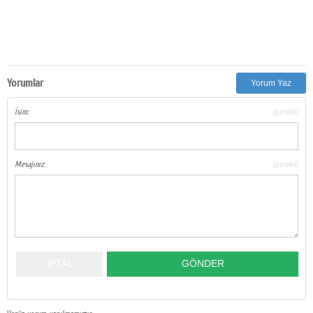
Yorumlar
Yorum Yaz
İsim:
(gerekli)
Mesajınız:
(gerekli)