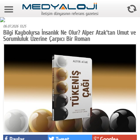
10 Ağustos 2026 14:55:24
İletişim dünyasının referans gazetesi
Anasayfa
06.07.2026 13:25
Foto Galeri
Bilgi Kaybolursa İnsanlık Ne Olur? Alper Atak'tan Umut ve
Sorumluluk Üzerine Çarpıcı Bir Roman
Video Galeri
Gazeteler
Medya
Reyting-tiraj
Teknoloji
Televizyon
Dünya
Pr
Paylaş
Tweet
Google+