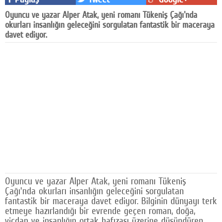
Facebook
Oyuncu ve yazar Alper Atak, yeni romanı Tükeniş Çağı'nda
okurları insanlığın geleceğini sorgulatan fantastik bir maceraya
Diziler
davet ediyor.
Karikatür
Youtube
Polemik
Reklam
Yazarlar
Künye
SOSYAL MEDYA
Oyuncu ve yazar Alper Atak, yeni romanı Tükeniş
Çağı'nda okurları insanlığın geleceğini sorgulatan
Facebook
fantastik bir maceraya davet ediyor. Bilginin dünyayı terk
etmeye hazırlandığı bir evrende geçen roman, doğa,
Twitter
vicdan ve insanlığın ortak hafızası üzerine düşündüren