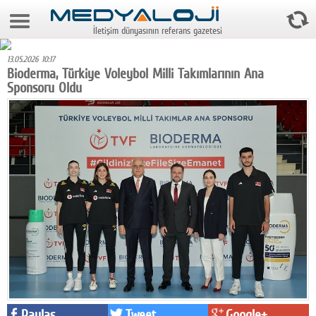
8 Ağustos 2026 7:23:04
İletişim dünyasının referans gazetesi
Anasayfa
13.05.2026 10:17
Foto Galeri
Bioderma, Türkiye Voleybol Milli Takımlarının Ana
Sponsoru Oldu
Video Galeri
Gazeteler
Medya
Reyting-tiraj
Teknoloji
Televizyon
Dünya
Pr
Paylaş
Tweet
Google+