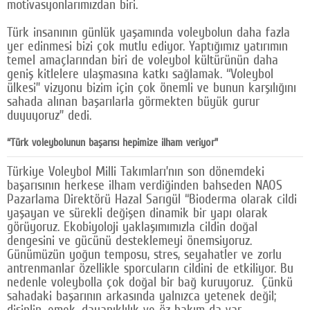
motivasyonlarımızdan biri.
Türk insanının günlük yaşamında voleybolun daha fazla
yer edinmesi bizi çok mutlu ediyor. Yaptığımız yatırımın
temel amaçlarından biri de voleybol kültürünün daha
geniş kitlelere ulaşmasına katkı sağlamak. “Voleybol
ülkesi” vizyonu bizim için çok önemli ve bunun karşılığını
sahada alınan başarılarla görmekten büyük gurur
duyuyoruz” dedi.
“Türk voleybolunun başarısı hepimize ilham veriyor”
Türkiye Voleybol Milli Takımları’nın son dönemdeki
başarısının herkese ilham verdiğinden bahseden NAOS
Pazarlama Direktörü Hazal Sarıgül “Bioderma olarak cildi
yaşayan ve sürekli değişen dinamik bir yapı olarak
görüyoruz. Ekobiyoloji yaklaşımımızla cildin doğal
dengesini ve gücünü desteklemeyi önemsiyoruz.
Günümüzün yoğun temposu, stres, seyahatler ve zorlu
antrenmanlar özellikle sporcuların cildini de etkiliyor. Bu
nedenle voleybolla çok doğal bir bağ kuruyoruz. Çünkü
sahadaki başarının arkasında yalnızca yetenek değil;
disiplin, emek, dayanıklılık ve öz bakım da var.