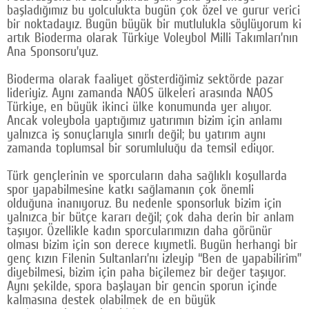
başladığımız bu yolculukta bugün çok özel ve gurur verici
bir noktadayız. Bugün büyük bir mutlulukla söylüyorum ki
artık Bioderma olarak Türkiye Voleybol Milli Takımları’nın
Ana Sponsoru’yuz.
Bioderma olarak faaliyet gösterdiğimiz sektörde pazar
lideriyiz. Aynı zamanda NAOS ülkeleri arasında NAOS
Türkiye, en büyük ikinci ülke konumunda yer alıyor.
Ancak voleybola yaptığımız yatırımın bizim için anlamı
yalnızca iş sonuçlarıyla sınırlı değil; bu yatırım aynı
zamanda toplumsal bir sorumluluğu da temsil ediyor.
Türk gençlerinin ve sporcuların daha sağlıklı koşullarda
spor yapabilmesine katkı sağlamanın çok önemli
olduğuna inanıyoruz. Bu nedenle sponsorluk bizim için
yalnızca bir bütçe kararı değil; çok daha derin bir anlam
taşıyor. Özellikle kadın sporcularımızın daha görünür
olması bizim için son derece kıymetli. Bugün herhangi bir
genç kızın Filenin Sultanları’nı izleyip “Ben de yapabilirim”
diyebilmesi, bizim için paha biçilemez bir değer taşıyor.
Aynı şekilde, spora başlayan bir gencin sporun içinde
kalmasına destek olabilmek de en büyük