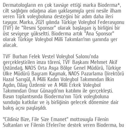
Dermatologların en çok tavsiye ettiği marka Bioderma*,
Google Plus
cilt sağlığını odağına alan yaklaşımıyla yeni nesile ilham
veren Türk voleyboluna desteğini bir adım daha ileri
© 2026 TÜM HAKLARI SAKLIDIR
taşıyor. Marka, 2021 yılında Türkiye Voleybol Federasyonu
(TVF) ile "Resmi Sponsor" olarak başlayan iş birliğini bir
üst seviyeye yükseltti. Bioderma artık "Ana Sponsor"
olarak Türkiye Voleybol Milli Takımları’nın yanında yer
alacak.
TVF Burhan Felek Vestel Voleybol Salonu'nda
gerçekleştirilen imza töreni, TVF Başkanı Mehmet Akif
Üstündağ, NAOS Orta Asya Bölge Genel Müdürü, Türkiye
Ülke Müdürü Bayram Kaymak, NAOS Pazarlama Direktörü
Hazal Sarıgül, A Milli Kadın Voleybol Takımından İlkin
Aydın, Dilay Özdemir ve A Milli Erkek Voleybol
Takımından Onur Günaydı’nın katılımı ile gerçekleşti.
Basın toplantısında Bioderma’nın Türk voleyboluna
sunduğu katkılar ve iş birliğinin gelecek dönemine dair
bakış açısı paylaşıldı.
“Cildiniz Bize, File Size Emanet” mottosuyla Filenin
Sultanları ve Filenin Efeleri’ne destek veren Bioderma, bu