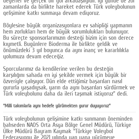
değerler ve gerçek bir yol arkadaşlığıdır. İyi günde de zor
zamanlarda da birlikte hareket ederek Türk voleybolunun
gelişimine katkı sunmaya devam ediyoruz.
Böylesine büyük organizasyonlara ev sahipliği yapmanın
hem zorlukları hem de büyük sorumlulukları bulunuyor.
Bu süreçte sponsorlarımızın desteği bizim için son derece
kıymetli. Bugünlere Bioderma ile birlikte geldik ve
önümüzdeki 3 yıl boyunca da aynı inanç ve kararlılıkla
yolumuza devam edeceğiz.
Sporcularımız da kendilerine verilen bu desteğin
karşılığını sahada en iyi şekilde vermek için büyük bir
özveriyle çalışıyor. Dün elde ettiğimiz başarıları nasıl
gururla yaşadıysak, yarın da aynı başarıları sürdürmek ve
Türk voleybolunu daha da ileri taşımak istiyoruz” dedi.
“Milli takımlarla aynı hedefe yürümekten gurur duyuyoruz”
Türk voleybolunun gelişimine katkı sunmanın öneminden
bahseden NAOS Orta Asya Bölge Genel Müdürü, Türkiye
Ülke Müdürü Bayram Kaymak “Türkiye Voleybol
Federasyonu ile 2021 yılında yan yana yürümeye