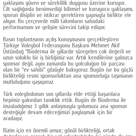
yaklaşımı güven ve süreklilik duygusu üzerine kuruyor.
Cilt sağlığında benimsediği bilimsel ve koruyucu yaklaşımı,
sporun disiplin ve istikrar gerektiren yapısıyla birlikte ele
alıyor. Bu çerçevede milli takımların sahadaki
performansını ve gelişim sürecini takip ediyor.
Basın toplantısının açılış konuşmasını gerçekleştiren
Türkiye Voleybol Federasyonu Başkanı Mehmet Akif
Üstündağ “Bioderma ile yıllardır süregelen çok değerli ve
uzun soluklu bir iş birliğimiz var. Artık kendilerine yalnızca
sponsor değil, aynı zamanda bu yolculuğun bir parçası
olan bir “ev sahibi” gözüyle bakıyoruz. Bugün ise bu güçlü
birlikteliği resmi sponsorluktan ana sponsorluğa taşımanın
mutluluğunu yaşıyoruz.
Türk voleybolunun son yıllarda elde ettiği başarılara
hepimiz yakından tanıklık ettik. Bugün de Bioderma ile
imzaladığımız 3 yıllık anlaşmayla yolumuza ana sponsor
desteğiyle devam edeceğimizi paylaşmak için bir
aradayız.
Bizim için en önemli unsur; gönül birlikteliği, ortak