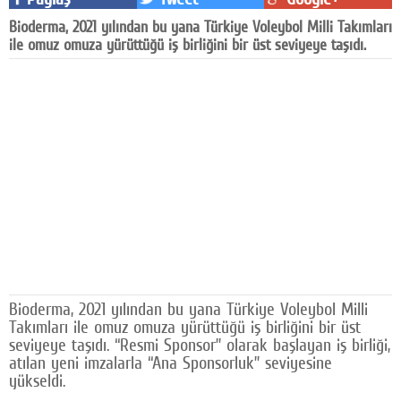
Facebook
Bioderma, 2021 yılından bu yana Türkiye Voleybol Milli Takımları
ile omuz omuza yürüttüğü iş birliğini bir üst seviyeye taşıdı.
Diziler
Karikatür
Youtube
Polemik
Reklam
Yazarlar
Künye
Bioderma, 2021 yılından bu yana Türkiye Voleybol Milli
SOSYAL MEDYA
Takımları ile omuz omuza yürüttüğü iş birliğini bir üst
seviyeye taşıdı. “Resmi Sponsor” olarak başlayan iş birliği,
Facebook
atılan yeni imzalarla “Ana Sponsorluk” seviyesine
yükseldi.
Twitter