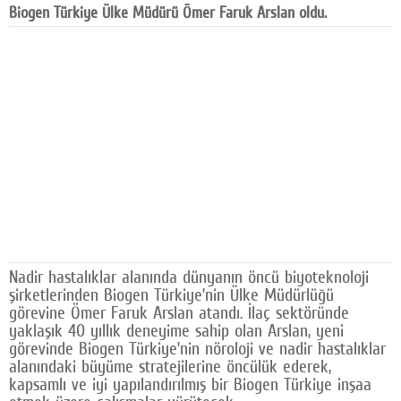
Biogen Türkiye Ülke Müdürü Ömer Faruk Arslan oldu.
Facebook
Diziler
Karikatür
Youtube
Polemik
Reklam
Yazarlar
Nadir hastalıklar alanında dünyanın öncü biyoteknoloji
Künye
şirketlerinden Biogen Türkiye’nin Ülke Müdürlüğü
görevine Ömer Faruk Arslan atandı. İlaç sektöründe
SOSYAL MEDYA
yaklaşık 40 yıllık deneyime sahip olan Arslan, yeni
görevinde Biogen Türkiye’nin nöroloji ve nadir hastalıklar
Facebook
alanındaki büyüme stratejilerine öncülük ederek,
kapsamlı ve iyi yapılandırılmış bir Biogen Türkiye inşaa
Twitter