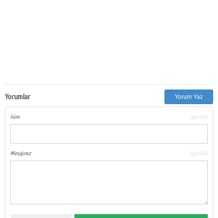
Yorumlar
Yorum Yaz
İsim:
(gerekli)
Mesajınız:
(gerekli)