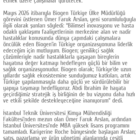
etmek üzere çalışmalar yürütecek.
Google Plus
Mayıs 2026 itibarıyla Biogen Türkiye Ülke Müdürlüğü
görevini üstlenen Ömer Faruk Arslan, yeni sorumluluğuyla
© 2026 TÜM HAKLARI SAKLIDIR
ilgili olarak şunları söyledi: “Bilimsel inovasyonu ve hasta
odaklı yaklaşımı faaliyetlerinin merkezine alan ve nadir
hastalıklar konusunda dünya çapındaki çalışmalara
öncülük eden Biogen’in Türkiye organizasyonuna liderlik
edeceğim için mutluyum. Biogen; yenilikçi sağlık
çözümleriyle nadir hastalıklarla yaşayan bireylerin
hayatına değer katmayı hedefleyen güçlü bir bilim ve
sağlık organizasyonudur. Biogen olarak; Türkiye’de uzun
yıllardır sağlık ekosistemine sunduğumuz katkıları, artık
Türkiye yapılanmasıyla daha güçlü ve sürdürülebilir bir
yapıya taşımayı hedefliyoruz. Abdi İbrahim ile hayata
geçirdiğimiz stratejik iş birliğinin de bu vizyonu daha hızlı
ve etkili şekilde destekleyeceğine inanıyorum” dedi.
İstanbul Teknik Üniversitesi Kimya Mühendisliği
Fakültesi’nden mezun olan Ömer Faruk Arslan, ardından
İstanbul Üniversitesi’nde MBA yüksek lisans programını
tamamladı. Kariyerine Roche bünyesinde başlayan Arslan;
satış, pazarlama ve ürün yönetimi alanlarında çeşitli