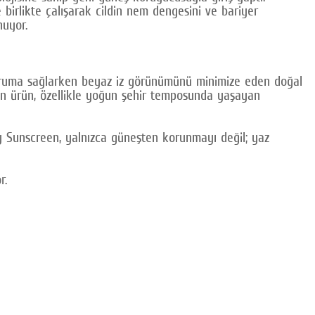
irlikte çalışarak cildin nem dengesini ve bariyer
nuyor.
 koruma sağlarken beyaz iz görünümünü minimize eden doğal
enen ürün, özellikle yoğun şehir temposunda yaşayan
ily Sunscreen, yalnızca güneşten korunmayı değil; yaz
r.