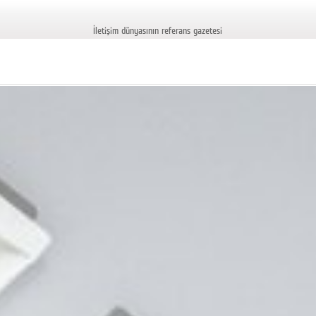
İletişim dünyasının referans gazetesi