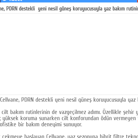
e, PDRN destekli yeni nesil güneş koruyucusuyla yaz bakım rutinine
ellvane, PDRN destekli yeni nesil güneş koruyucusuyla yaz ba
 cilt bakım rutinlerinin de vazgeçilmez adımı. Özellikle şehir 
lar; yüksek koruma sunarken cilt konforundan ödün vermeyen f
fistike bir bakım deneyimi sunuyor.
 çekmeye başlayan Cellvane, yaz sezonuna hibrit filtre teknol