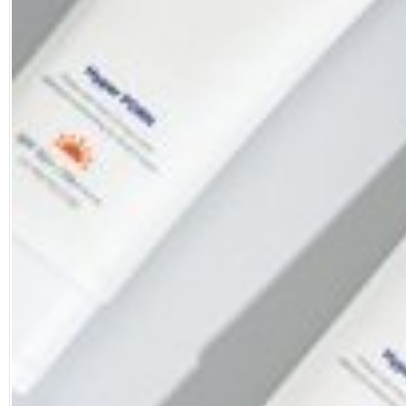
Facebook
Diziler
Karikatür
Youtube
Polemik
Reklam
Yazarlar
Künye
SOSYAL MEDYA
Facebook
Twitter