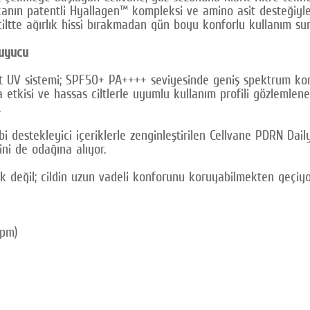
n patentli Hyallagen™ kompleksi ve amino asit desteğiyle b
iltte ağırlık hissi bırakmadan gün boyu konforlu kullanım su
ruyucu
hibrit UV sistemi; SPF50+ PA++++ seviyesinde geniş spektrum
ma etkisi ve hassas ciltlerle uyumlu kullanım profili gözleml
.
bi destekleyici içeriklerle zenginleştirilen Cellvane PDRN Da
ini de odağına alıyor.
k değil; cildin uzun vadeli konforunu koruyabilmekten geçiyo
ppm)