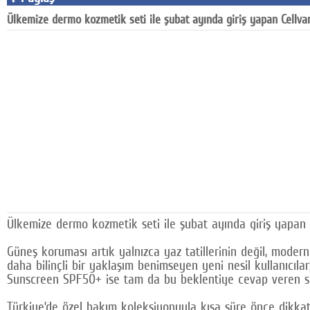
Ülkemize dermo kozmetik seti ile şubat ayında giriş yapan Cellvan
Ülkemize dermo kozmetik seti ile şubat ayında giriş yapan C
Güneş koruması artık yalnızca yaz tatillerinin değil, modern
daha bilinçli bir yaklaşım benimseyen yeni nesil kullanıcı
Sunscreen SPF50+ ise tam da bu beklentiye cevap veren so
Türkiye’de özel bakım koleksiyonuyla kısa süre önce dikkat