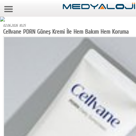
7 Ağustos 2026 6:57:57
Anasayfa
02.06.2026 10:25
Foto Galeri
Cellvane PDRN Güneş Kremi İle Hem Bakım Hem Koruma
Video Galeri
Gazeteler
Medya
Reyting-tiraj
Teknoloji
Televizyon
Dünya
Pr