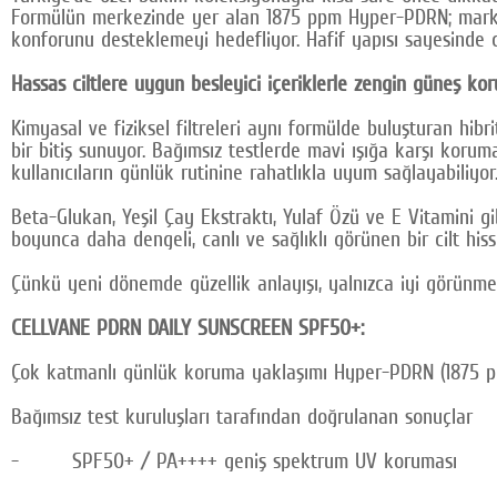
Formülün merkezinde yer alan 1875 ppm Hyper-PDRN; markanı
konforunu desteklemeyi hedefliyor. Hafif yapısı sayesinde c
Hassas ciltlere uygun besleyici içeriklerle zengin güneş ko
Kimyasal ve fiziksel filtreleri aynı formülde buluşturan 
bir bitiş sunuyor. Bağımsız testlerde mavi ışığa karşı koru
kullanıcıların günlük rutinine rahatlıkla uyum sağlayabiliyor
Beta-Glukan, Yeşil Çay Ekstraktı, Yulaf Özü ve E Vitamini gi
boyunca daha dengeli, canlı ve sağlıklı görünen bir cilt hiss
Çünkü yeni dönemde güzellik anlayışı, yalnızca iyi görünme
CELLVANE PDRN DAILY SUNSCREEN SPF50+:
Çok katmanlı günlük koruma yaklaşımı Hyper-PDRN (1875 
Bağımsız test kuruluşları tarafından doğrulanan sonuçlar
- SPF50+ / PA++++ geniş spektrum UV koruması