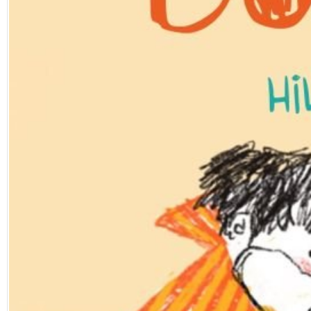
Facebook
Diziler
Karikatür
Youtube
Polemik
Reklam
Yazarlar
Künye
SOSYAL MEDYA
Facebook
Twitter