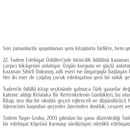
Son zamanlarda yayımlanan yeni kitaplarla birlikte, hem yer
22. Tudem Edebiyat Ödülleri'nde birincilik ödülünü kazanan 
çarpıcı hikâyesini anlatıyor. Özgün kurgusu ve güçlü anlatım
kazanan Sihirli Dokunuş adlı eseri ise önyargıyla başlayan 
Her iki eser de çağdaş çocuk edebiyatına yeni bir soluk geti
Tudem’in ödüllü kitap seçkisinde yalnızca Türk yazarlar deği
kaleme aldığı Kelalaka Bir Kertenkelenin Günlükleri, bu ala
Kitap, sıra dışı bir okulda geçen eğlenceli ve düşündürücü 
öğrencinin başından geçenler üzerinden dostluk, cesaret ve
Tudem Yayın Grubu, 2003 yılından bu yana düzenlediği Tudem 
bir edebiyat köprüsü kurmayı sürdürüyor; nitelikli edebiyatın