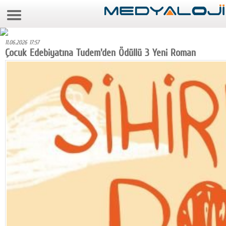
7 Ağustos 2026 18:32:43
Anasayfa
11.06.2026 17:57
Foto Galeri
Çocuk Edebiyatına Tudem'den Ödüllü 3 Yeni Roman
Video Galeri
Gazeteler
Medya
Reyting-tiraj
Teknoloji
Televizyon
Dünya
Pr