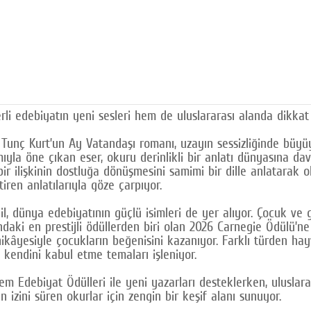
li edebiyatın yeni sesleri hem de uluslararası alanda dikkat 
Tunç Kurt’un Ay Vatandaşı romanı, uzayın sessizliğinde büyüy
ıyla öne çıkan eser, okuru derinlikli bir anlatı dünyasına dav
bir ilişkinin dostluğa dönüşmesini samimi bir dille anlatarak
ren anlatılarıyla göze çarpıyor.
l, dünya edebiyatının güçlü isimleri de yer alıyor. Çocuk ve 
ndaki en prestijli ödüllerden biri olan 2026 Carnegie Ödülü’
hikâyesiyle çocukların beğenisini kazanıyor. Farklı türden h
 kendini kabul etme temaları işleniyor.
Edebiyat Ödülleri ile yeni yazarları desteklerken, uluslarar
 izini süren okurlar için zengin bir keşif alanı sunuyor.