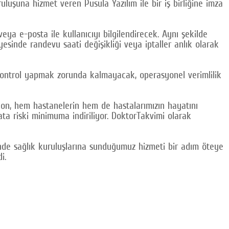
luşuna hizmet veren Pusula Yazılım ile bir iş birliğine imza
a e-posta ile kullanıcıyı bilgilendirecek. Aynı şekilde
sinde randevu saati değişikliği veya iptaller anlık olarak
 kontrol yapmak zorunda kalmayacak, operasyonel verimlilik
yon, hem hastanelerin hem de hastalarımızın hayatını
ta riski minimuma indiriliyor. DoktorTakvimi olarak
nde sağlık kuruluşlarına sunduğumuz hizmeti bir adım öteye
i.