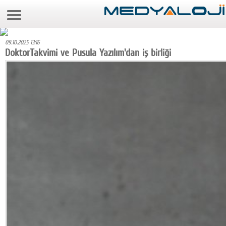
6 Ağustos 2026 20:48:30
Anasayfa
09.10.2025 13:16
Foto Galeri
DoktorTakvimi ve Pusula Yazılım'dan iş birliği
Video Galeri
Gazeteler
Medya
Reyting-tiraj
Teknoloji
Televizyon
Dünya
Pr