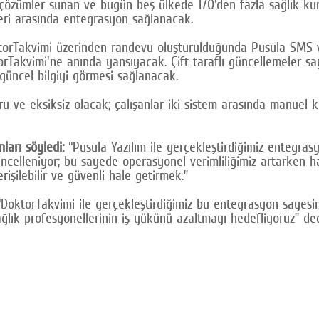
çözümler sunan ve bugün beş ülkede 170'den fazla sağlık kuru
emleri arasında entegrasyon sağlanacak.
torTakvimi üzerinden randevu oluşturulduğunda Pusula SMS vey
akvimi'ne anında yansıyacak. Çift taraflı güncellemeler saye
güncel bilgiyi görmesi sağlanacak.
u ve eksiksiz olacak; çalışanlar iki sistem arasında manuel
ları söyledi:
“Pusula Yazılım ile gerçekleştirdiğimiz entegras
celleniyor; bu sayede operasyonel verimliliğimiz artarken ha
rişilebilir ve güvenli hale getirmek.”
DoktorTakvimi ile gerçekleştirdiğimiz bu entegrasyon sayesi
ık profesyonellerinin iş yükünü azaltmayı hedefliyoruz” ded