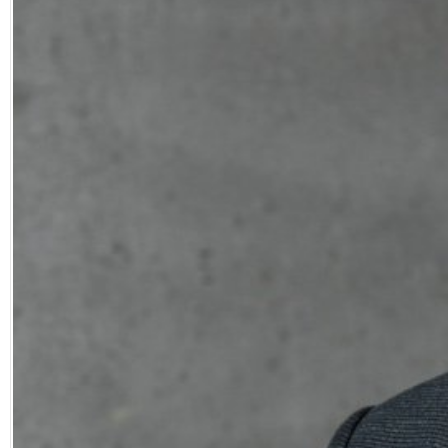
Facebook
Diziler
Karikatür
Youtube
Polemik
Reklam
Yazarlar
Künye
SOSYAL MEDYA
Facebook
Twitter