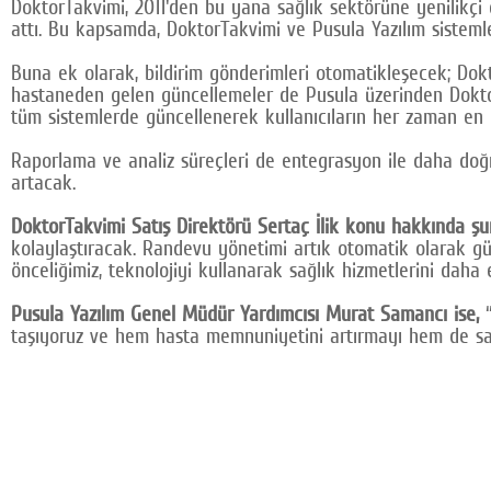
DoktorTakvimi, 2011'den bu yana sağlık sektörüne yenilikçi 
attı. Bu kapsamda, DoktorTakvimi ve Pusula Yazılım sist
Buna ek olarak, bildirim gönderimleri otomatikleşecek; Dok
hastaneden gelen güncellemeler de Pusula üzerinden DoktorT
tüm sistemlerde güncellenerek kullanıcıların her zaman en 
Raporlama ve analiz süreçleri de entegrasyon ile daha doğr
artacak.
DoktorTakvimi Satış Direktörü Sertaç İlik konu hakkında şun
kolaylaştıracak. Randevu yönetimi artık otomatik olarak gün
önceliğimiz, teknolojiyi kullanarak sağlık hizmetlerini daha e
Pusula Yazılım Genel Müdür Yardımcısı Murat Samancı ise,
“
taşıyoruz ve hem hasta memnuniyetini artırmayı hem de sağl