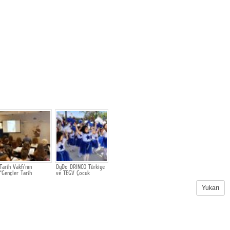
Tarih Vakfı'nın
DyDo DRINCO Türkiye
“Gençler Tarih
ve TEGV Çocuk
Yazıyor” Yarışmasında
Şenliği'nde Buluştu
Kazananlar Belli Oldu
Yukarı