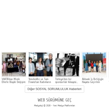
VARTA'dan Minik
YenidenBiz ve Tam
Türkiye'den bir
Akbank İş Birliğiyle
Ellerle Büyük Değişim:
Finans'tan Kadınların
sponsorluk hikayesi…
Hayata Geçirilen
Atık Piller Geri
İş Hayatına Dönüşünü
YenidenBiz Kadın
Dönüşümle Geleceğe
Güçlendiren Program
Girişimci Okulu, İlk
Diğer SOSYAL SORUMLULUK Haberleri
Kazandırıldı
Mezunlarını Verdi
WEB SÜRÜMÜNE GEÇ
Medyaloji © 2026 - Yeni Medya Platformları