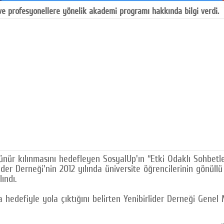
 ve profesyonellere yönelik akademi programı hakkında bilgi verdi.
ünür kılınmasını hedefleyen SosyalUp'ın “Etki Odaklı Sohbetl
r Derneği'nin 2012 yılında üniversite öğrencilerinin gönüllü 
ındı.
ma hedefiyle yola çıktığını belirten Yenibirlider Derneği Gen