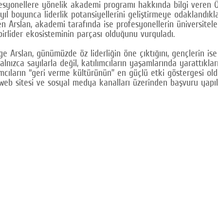
fesyonellere yönelik akademi programı hakkında bilgi veren Ö
 yıl boyunca liderlik potansiyellerini geliştirmeye odaklandık
n Arslan, akademi tarafında ise profesyonellerin üniversiteler 
irlider ekosisteminin parçası olduğunu vurguladı.
ge Arslan, günümüzde öz liderliğin öne çıktığını, gençlerin i
yalnızca sayılarla değil, katılımcıların yaşamlarında yarattıkl
cıların “geri verme kültürünün” en güçlü etki göstergesi old
b sitesi ve sosyal medya kanalları üzerinden başvuru yapılab