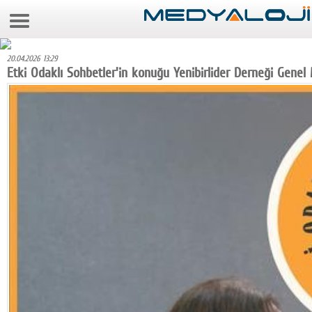
7 Ağustos 2026 6:36:11
Anasayfa
20.04.2026 13:29
Foto Galeri
Etki Odaklı Sohbetler'in konuğu Yenibirlider Derneği Gene
Video Galeri
Gazeteler
Medya
Reyting-tiraj
Teknoloji
Televizyon
Dünya
Pr