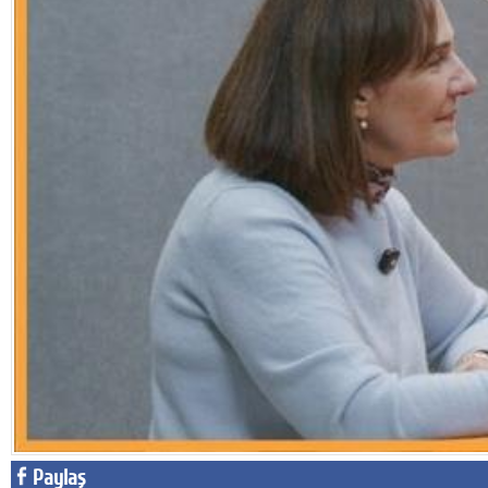
Facebook
Diziler
Karikatür
Youtube
Polemik
Reklam
Yazarlar
Künye
SOSYAL MEDYA
Facebook
Twitter
Paylaş