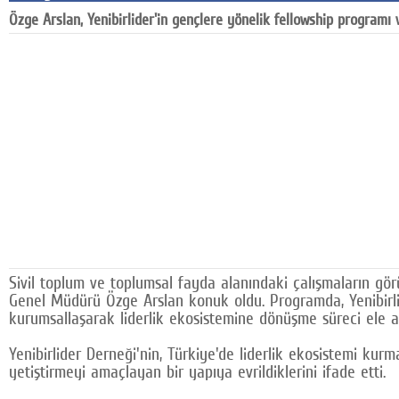
Özge Arslan, Yenibirlider'in gençlere yönelik fellowship programı
Google Plus
© 2026 TÜM HAKLARI SAKLIDIR
Sivil toplum ve toplumsal fayda alanındaki çalışmaların gör
Genel Müdürü Özge Arslan konuk oldu. Programda, Yenibirlide
kurumsallaşarak liderlik ekosistemine dönüşme süreci ele al
Yenibirlider Derneği'nin, Türkiye'de liderlik ekosistemi kur
yetiştirmeyi amaçlayan bir yapıya evrildiklerini ifade etti.