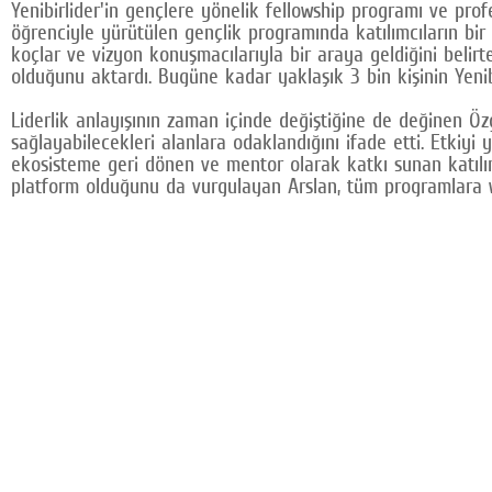
Yenibirlider'in gençlere yönelik fellowship programı ve pro
öğrenciyle yürütülen gençlik programında katılımcıların bir
koçlar ve vizyon konuşmacılarıyla bir araya geldiğini belirte
olduğunu aktardı. Bugüne kadar yaklaşık 3 bin kişinin Yenib
Liderlik anlayışının zaman içinde değiştiğine de değinen Öz
sağlayabilecekleri alanlara odaklandığını ifade etti. Etkiyi 
ekosisteme geri dönen ve mentor olarak katkı sunan katılım
platform olduğunu da vurgulayan Arslan, tüm programlara we