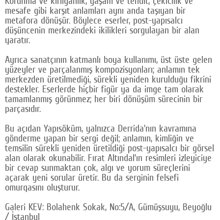
Korunma ve kırılganlık, yaşam ve tehdit, çekicilik ve
mesafe gibi karşıt anlamları aynı anda taşıyan bir
metafora dönüşür. Böylece eserler, post-yapısalcı
düşüncenin merkezindeki ikilikleri sorgulayan bir alan
yaratır.
Ayrıca sanatçının katmanlı boya kullanımı, üst üste gelen
yüzeyler ve parçalanmış kompozisyonları; anlamın tek
merkezden üretilmediği, sürekli yeniden kurulduğu fikrini
destekler. Eserlerde hiçbir figür ya da imge tam olarak
tamamlanmış görünmez; her biri dönüşüm sürecinin bir
parçasıdır.
Bu açıdan Yapısöküm, yalnızca Derrida’nın kavramına
gönderme yapan bir sergi değil; anlamın, kimliğin ve
temsilin sürekli yeniden üretildiği post-yapısalcı bir görsel
alan olarak okunabilir. Fırat Altındal’ın resimleri izleyiciye
bir cevap sunmaktan çok, algı ve yorum süreçlerini
açarak yeni sorular üretir. Bu da serginin felsefi
omurgasını oluşturur.
Galeri KEV: Bolahenk Sokak, No:5/A, Gümüşsuyu, Beyoğlu
/ İstanbul