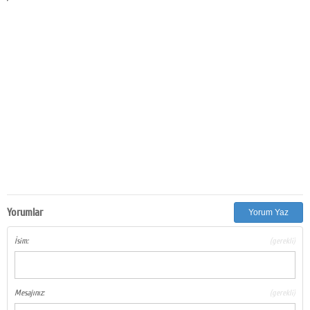
Yorumlar
Yorum Yaz
İsim:
(gerekli)
Mesajınız:
(gerekli)