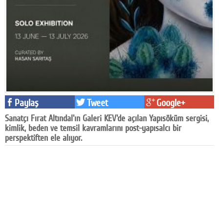
Facebook
Diziler
Karikatür
Youtube
Polemik
Paylaş
Tweet
Google+
Reklam
Sanatçı Fırat Altındal'ın Galeri KEV'de açılan Yapısöküm sergisi,
kimlik, beden ve temsil kavramlarını post-yapısalcı bir
Yazarlar
perspektiften ele alıyor.
Künye
SOSYAL MEDYA
Facebook
Twitter