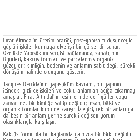
Google Plus
© 2026 TÜM HAKLARI SAKLIDIR
Fırat Altındal’ın üretim pratiği, post-yapısalcı düşünceyle
güçlü ilişkiler kurmaya elverişli bir görsel dil sunar.
Özellikle Yapısöküm sergisi bağlamında, sanatçının
figürleri, kaktüs formları ve parçalanmış organik
yüzeyleri; kimliğin, bedenin ve anlamın sabit değil, sürekli
dönüşüm halinde olduğunu gösterir.
Jacques Derrida’nın yapısöküm kavramı, bir yapının
içindeki gizli çelişkileri ve çoklu anlamları açığa çıkarmayı
amaçlar. Fırat Altındal’ın resimlerinde de figürler çoğu
zaman net bir kimliğe sahip değildir; insan, bitki ve
organik formlar birbirine karışır. İzleyici, tek bir anlatı ya
da kesin bir anlam yerine sürekli değişen yorum
olasılıklarıyla karşılaşır.
Kaktüs formu da bu bağlamda yalnızca bir bitki değildir.