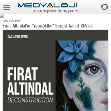
7 Ağustos 2026 13:58:41
İletişim dünyasının referans gazetesi
Anasayfa
15.06.2026 09:27
Foto Galeri
Fırat Altındal'ın “Yapısöküm” Sergisi Galeri KEV'de
Video Galeri
Gazeteler
Medya
Reyting-tiraj
Teknoloji
Televizyon
Dünya
Pr