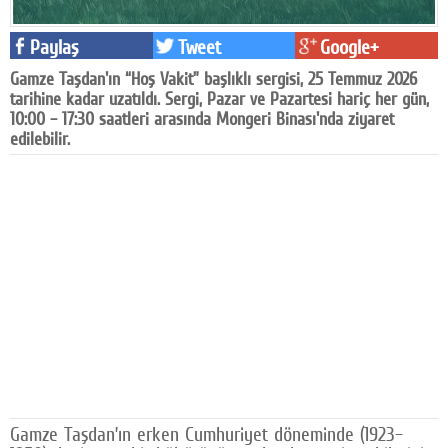
Facebook
Paylaş
Tweet
Google+
Diziler
Gamze Taşdan'ın “Hoş Vakit” başlıklı sergisi, 25 Temmuz 2026
tarihine kadar uzatıldı. Sergi, Pazar ve Pazartesi hariç her gün,
Karikatür
10:00 – 17:30 saatleri arasında Mongeri Binası'nda ziyaret
edilebilir.
Youtube
Polemik
Reklam
Yazarlar
Künye
SOSYAL MEDYA
Facebook
Twitter
Gamze Taşdan’ın erken Cumhuriyet döneminde (1923–