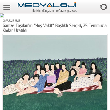
6 Ağustos 2026 3:30:25
İletişim dünyasının referans gazetesi
Anasayfa
01.07.2026 15:22
Foto Galeri
Gamze Taşdan'ın “Hoş Vakit” Başlıklı Sergisi, 25 Temmuz'a
Kadar Uzatıldı
Video Galeri
Gazeteler
Medya
Reyting-tiraj
Teknoloji
Televizyon
Dünya
Pr