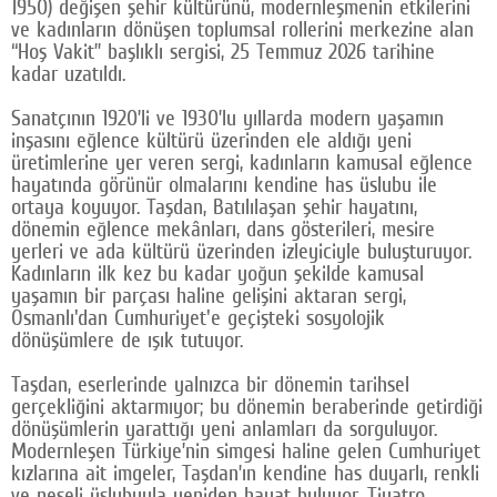
1950) değişen şehir kültürünü, modernleşmenin etkilerini
ve kadınların dönüşen toplumsal rollerini merkezine alan
Google Plus
“Hoş Vakit” başlıklı sergisi, 25 Temmuz 2026 tarihine
kadar uzatıldı.
© 2026 TÜM HAKLARI SAKLIDIR
Sanatçının 1920’li ve 1930’lu yıllarda modern yaşamın
inşasını eğlence kültürü üzerinden ele aldığı yeni
üretimlerine yer veren sergi, kadınların kamusal eğlence
hayatında görünür olmalarını kendine has üslubu ile
ortaya koyuyor. Taşdan, Batılılaşan şehir hayatını,
dönemin eğlence mekânları, dans gösterileri, mesire
yerleri ve ada kültürü üzerinden izleyiciyle buluşturuyor.
Kadınların ilk kez bu kadar yoğun şekilde kamusal
yaşamın bir parçası haline gelişini aktaran sergi,
Osmanlı'dan Cumhuriyet'e geçişteki sosyolojik
dönüşümlere de ışık tutuyor.
Taşdan, eserlerinde yalnızca bir dönemin tarihsel
gerçekliğini aktarmıyor; bu dönemin beraberinde getirdiği
dönüşümlerin yarattığı yeni anlamları da sorguluyor.
Modernleşen Türkiye’nin simgesi haline gelen Cumhuriyet
kızlarına ait imgeler, Taşdan’ın kendine has duyarlı, renkli
ve neşeli üslubuyla yeniden hayat buluyor. Tiyatro