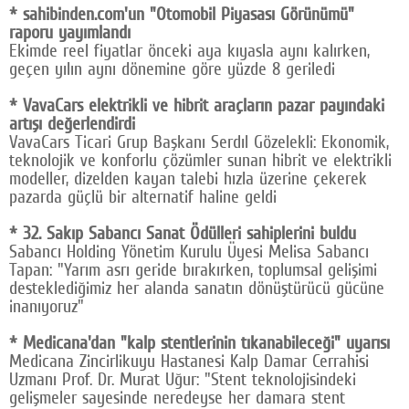
* sahibinden.com'un "Otomobil Piyasası Görünümü"
raporu yayımlandı
Ekimde reel fiyatlar önceki aya kıyasla aynı kalırken,
geçen yılın aynı dönemine göre yüzde 8 geriledi
* VavaCars elektrikli ve hibrit araçların pazar payındaki
artışı değerlendirdi
VavaCars Ticari Grup Başkanı Serdıl Gözelekli: Ekonomik,
teknolojik ve konforlu çözümler sunan hibrit ve elektrikli
modeller, dizelden kayan talebi hızla üzerine çekerek
pazarda güçlü bir alternatif haline geldi
* 32. Sakıp Sabancı Sanat Ödülleri sahiplerini buldu
Sabancı Holding Yönetim Kurulu Üyesi Melisa Sabancı
Tapan: "Yarım asrı geride bırakırken, toplumsal gelişimi
desteklediğimiz her alanda sanatın dönüştürücü gücüne
inanıyoruz"
* Medicana'dan "kalp stentlerinin tıkanabileceği" uyarısı
Medicana Zincirlikuyu Hastanesi Kalp Damar Cerrahisi
Uzmanı Prof. Dr. Murat Uğur: "Stent teknolojisindeki
gelişmeler sayesinde neredeyse her damara stent