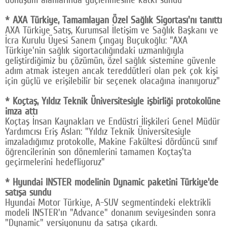
* AXA Türkiye, Tamamlayan Özel Sağlık Sigortası'nı tanıttı
AXA Türkiye Satış, Kurumsal İletişim ve Sağlık Başkanı ve
İcra Kurulu Üyesi Sanem Çıngay Buçukoğlu: "AXA
Türkiye'nin sağlık sigortacılığındaki uzmanlığıyla
geliştirdiğimiz bu çözümün, özel sağlık sistemine güvenle
adım atmak isteyen ancak tereddütleri olan pek çok kişi
için güçlü ve erişilebilir bir seçenek olacağına inanıyoruz"
* Koçtaş, Yıldız Teknik Üniversitesiyle işbirliği protokolüne
imza attı
Koçtaş İnsan Kaynakları ve Endüstri İlişkileri Genel Müdür
Yardımcısı Eriş Aslan: "Yıldız Teknik Üniversitesiyle
imzaladığımız protokolle, Makine Fakültesi dördüncü sınıf
öğrencilerinin son dönemlerini tamamen Koçtaş'ta
geçirmelerini hedefliyoruz"
* Hyundai INSTER modelinin Dynamic paketini Türkiye'de
satışa sundu
Hyundai Motor Türkiye, A-SUV segmentindeki elektrikli
modeli INSTER'ın "Advance" donanım seviyesinden sonra
"Dynamic" versiyonunu da satışa çıkardı.