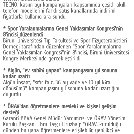
TECNO, kasım ayı kampanyaları kapsamında çeşitli akıllı
telefon modellerini farklı satış kanallarında indirimli
fiyatlarla kullanıcılara sundu.
* Spor Yaralanmalarına Genel Yaklaşımlar Kongresi'nin
8'incisi düzenlendi
Biruni Üniversitesi Tıp Fakültesi ve Spor Fizyoterapistleri
Derneği tarafından düzenlenen "Spor Yaralanmalarına
Genel Yaklaşımlar Kongresi"nin 8'incisi, Biruni Üniversitesi
Kongre Merkezi'nde gerçekleştirildi.
* Algün, "ev sahibi yapan" kampanyasını yıl sonuna
kadar uzattı
Algün İnşaat, "sıfır faiz, 36 ay vade ve 10 yıl kira
dönüşümü" kampanyasını yıl sonuna kadar uzattığını
duyurdu.
* ÖRAV'dan öğretmenlere mesleki ve kişisel gelişim
desteği
Garanti BBVA Genel Müdür Yardımcısı ve ÖRAV Yönetim
Kurulu Başkanı Ebru Taşçı Firuzbay: "ÖRAV, kurulduğu
günden bu yana öğretmenlere erişilebilir, yenilikçi ve