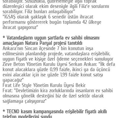
sorabiliyor. Susuzlukla, gübrelemeyle ilgili toprak
düzenleyici olarak ekim deseniyle ilgili Filiz'e sorularını
Google Plus
sorabiliyor. Filiz bunları anlayabiliyor"
"İGSAŞ olarak yaklaşık 6 senedir üstün ihracat
© 2026 TÜM HAKLARI SAKLIDIR
performansı göstererek bugün toplamda 42 ülkeye
ihracat yapıyoruz"
* Vatandaşların uygun şartlarla ev sahibi olmasını
amaçlayan Natura Paryal projesi tanıtıldı
Ankara'nın Sincan ilçesinde 7 bin konutun inşa
edilmesinin planlandığı projede, vatandaşlara erişilebilir,
uygun fiyatlı ve kişiye özel ödeme seçenekleri sunuluyor
Zirve Beton Yönetim Kurulu Üyesi Serkan Arıkan: "İlk defa
konut alacaklara yüzde 0,99 faizle, ikinci ya da üçüncü
evini alacaklar için ise yüzde 1,99 faizle konut satışı
yapacağız"
Fırat Life Style Yönetim Kurulu Üyesi Bekir
Fırat: "Devletimizin kira zorluklarında insanların ev sahibi
olmasına yönelik desteğini biz de özel sektör olarak
sağlamaya çalışıyoruz"
* TECNO kasım kampanyasında erişilebilir fiyatlı akıllı
telefon modellerini sundu