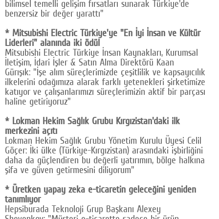
bilimsel temelli gelişim fırsatları sunarak Türkiye'de
benzersiz bir değer yarattı"
* Mitsubishi Electric Türkiye'ye "En İyi İnsan ve Kültür
Liderleri" alanında iki ödül
Mitsubishi Electric Türkiye İnsan Kaynakları, Kurumsal
İletişim, İdari İşler & Satın Alma Direktörü Kaan
Gürışık: "İşe alım süreçlerimizde çeşitlilik ve kapsayıcılık
ilkelerini odağımıza alarak farklı yetenekleri şirketimize
katıyor ve çalışanlarımızı süreçlerimizin aktif bir parçası
haline getiriyoruz"
* Lokman Hekim Sağlık Grubu Kırgızistan'daki ilk
merkezini açıtı
Lokman Hekim Sağlık Grubu Yönetim Kurulu Üyesi Celil
Göçer: İki ülke (Türkiye-Kırgızistan) arasındaki işbirliğini
daha da güçlendiren bu değerli yatırımın, bölge halkına
şifa ve güven getirmesini diliyorum"
* Üretken yapay zeka e-ticaretin geleceğini yeniden
tanımlıyor
Hepsiburada Teknoloji Grup Başkanı Alexey
Shevenkov: "Müşteri e-ticarette sadece bir ürün