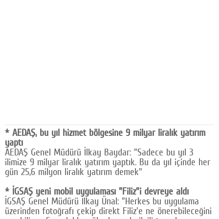
Facebook
Diziler
Karikatür
Youtube
Polemik
Reklam
* AEDAŞ, bu yıl hizmet bölgesine 9 milyar liralık yatırım
Yazarlar
yaptı
AEDAŞ Genel Müdürü İlkay Baydar: "Sadece bu yıl 3
Künye
ilimize 9 milyar liralık yatırım yaptık. Bu da yıl içinde her
gün 25,6 milyon liralık yatırım demek"
SOSYAL MEDYA
Facebook
* İGSAŞ yeni mobil uygulaması "Filiz"i devreye aldı
İGSAŞ Genel Müdürü İlkay Ünal: "Herkes bu uygulama
üzerinden fotoğrafı çekip direkt Filiz'e ne önerebileceğini
Twitter