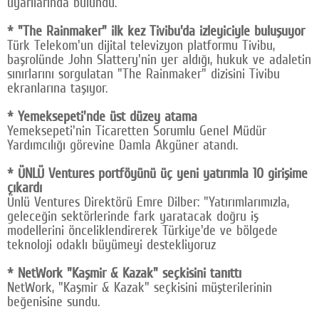
uyarılarında bulundu.
* "The Rainmaker" ilk kez Tivibu'da izleyiciyle buluşuyor
Türk Telekom'un dijital televizyon platformu Tivibu,
başrolünde John Slattery'nin yer aldığı, hukuk ve adaletin
sınırlarını sorgulatan "The Rainmaker" dizisini Tivibu
ekranlarına taşıyor.
* Yemeksepeti'nde üst düzey atama
Yemeksepeti'nin Ticaretten Sorumlu Genel Müdür
Yardımcılığı görevine Damla Akgüner atandı.
* ÜNLÜ Ventures portföyünü üç yeni yatırımla 10 girişime
çıkardı
Ünlü Ventures Direktörü Emre Dilber: "Yatırımlarımızla,
geleceğin sektörlerinde fark yaratacak doğru iş
modellerini önceliklendirerek Türkiye'de ve bölgede
teknoloji odaklı büyümeyi destekliyoruz
* NetWork "Kaşmir & Kazak" seçkisini tanıttı
NetWork, "Kaşmir & Kazak" seçkisini müşterilerinin
beğenisine sundu.