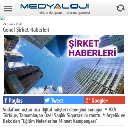
8 Ağustos 2026 13:22:31
İletişim dünyasının referans gazetesi
Anasayfa
24.11.2025 16:48
Foto Galeri
Genel Şirket Haberleri
Video Galeri
Gazeteler
Medya
Reyting-tiraj
Teknoloji
Televizyon
Paylaş
Tweet
Google+
Vodafone uçtan uca dijital müşteri deneyimi sunuyor. * AXA
Dünya
Türkiye, Tamamlayan Özel Sağlık Sigortası'nı tanıttı. * Arçelik ve
Beko'dan "Eğitim Neferlerine Minnet Kampanyası".
Pr