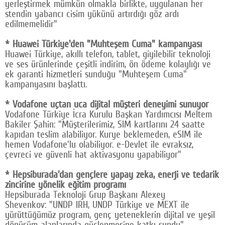
yerleştirmek mümkün olmakla birlikte, uygulanan her
stendin yabancı cisim yükünü artırdığı göz ardı
edilmemelidir"
* Huawei Türkiye'den "Muhteşem Cuma" kampanyası
Huawei Türkiye, akıllı telefon, tablet, giyilebilir teknoloji
ve ses ürünlerinde çeşitli indirim, ön ödeme kolaylığı ve
ek garanti hizmetleri sunduğu "Muhteşem Cuma"
kampanyasını başlattı.
* Vodafone uçtan uca dijital müşteri deneyimi sunuyor
Vodafone Türkiye İcra Kurulu Başkan Yardımcısı Meltem
Bakiler Şahin: "Müşterilerimiz, SIM kartlarını 24 saatte
kapıdan teslim alabiliyor. Kurye beklemeden, eSIM ile
hemen Vodafone'lu olabiliyor. e-Devlet ile evraksız,
çevreci ve güvenli hat aktivasyonu yapabiliyor"
* Hepsiburada'dan gençlere yapay zeka, enerji ve tedarik
zincirine yönelik eğitim programı
Hepsiburada Teknoloji Grup Başkanı Alexey
Shevenkov: "UNDP IRH, UNDP Türkiye ve MEXT ile
yürüttüğümüz program, genç yeteneklerin dijital ve yeşil
dönüşüm alanlarında güçlenmesine katkı sundu"