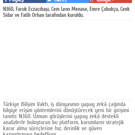
Facebook
N360, Faruk Eczacıbaşı, Cem Leon Menase, Emre Çubukçu, Cenk
Sidar ve Fatih Orhan tarafından kuruldu.
Diziler
Karikatür
Youtube
Polemik
Reklam
Yazarlar
Künye
Türkiye Bilişim Vakfı, iş dünyasının yapay zekâ çağında
SOSYAL MEDYA
bilgiye erişim yöntemlerini dönüştürecek yeni bir girişimi
tanıttı: N360. Uzman görüşlerini yapay zekâ destekli
Facebook
analizlerle buluşturan bu platform, kurumların stratejik
karar alma süreçlerine hız, derinlik ve güven
Twitter
kazandırmayı hedefliyor.