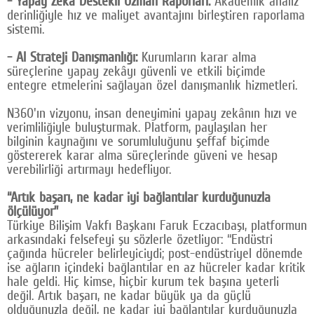
- Yapay Zekâ Destekli Uzman Raporları:
Akademik analiz
derinliğiyle hız ve maliyet avantajını birleştiren raporlama
sistemi.
- AI Strateji Danışmanlığı:
Kurumların karar alma
süreçlerine yapay zekâyı güvenli ve etkili biçimde
entegre etmelerini sağlayan özel danışmanlık hizmetleri.
N360'ın vizyonu, insan deneyimini yapay zekânın hızı ve
verimliliğiyle buluşturmak. Platform, paylaşılan her
bilginin kaynağını ve sorumluluğunu şeffaf biçimde
göstererek karar alma süreçlerinde güveni ve hesap
verebilirliği artırmayı hedefliyor.
“Artık başarı, ne kadar iyi bağlantılar kurduğunuzla
ölçülüyor”
Türkiye Bilişim Vakfı Başkanı Faruk Eczacıbaşı, platformun
arkasındaki felsefeyi şu sözlerle özetliyor: “Endüstri
çağında hücreler belirleyiciydi; post-endüstriyel dönemde
ise ağların içindeki bağlantılar en az hücreler kadar kritik
hale geldi. Hiç kimse, hiçbir kurum tek başına yeterli
değil. Artık başarı, ne kadar büyük ya da güçlü
olduğunuzla değil, ne kadar iyi bağlantılar kurduğunuzla