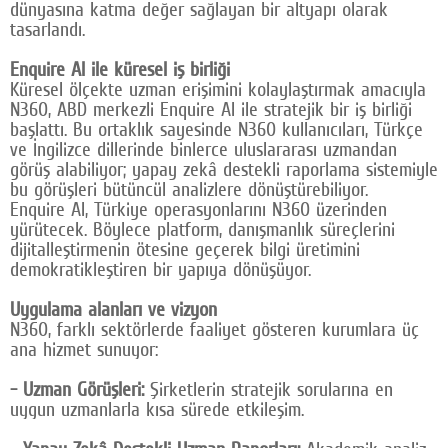
dünyasına katma değer sağlayan bir altyapı olarak
tasarlandı.
Enquire AI ile küresel iş birliği
Küresel ölçekte uzman erişimini kolaylaştırmak amacıyla
N360, ABD merkezli Enquire AI ile stratejik bir iş birliği
başlattı. Bu ortaklık sayesinde N360 kullanıcıları, Türkçe
ve İngilizce dillerinde binlerce uluslararası uzmandan
görüş alabiliyor; yapay zekâ destekli raporlama sistemiyle
bu görüşleri bütüncül analizlere dönüştürebiliyor.
Enquire AI, Türkiye operasyonlarını N360 üzerinden
yürütecek. Böylece platform, danışmanlık süreçlerini
dijitalleştirmenin ötesine geçerek bilgi üretimini
demokratikleştiren bir yapıya dönüşüyor.
Uygulama alanları ve vizyon
N360, farklı sektörlerde faaliyet gösteren kurumlara üç
ana hizmet sunuyor:
- Uzman Görüşleri:
Şirketlerin stratejik sorularına en
uygun uzmanlarla kısa sürede etkileşim.