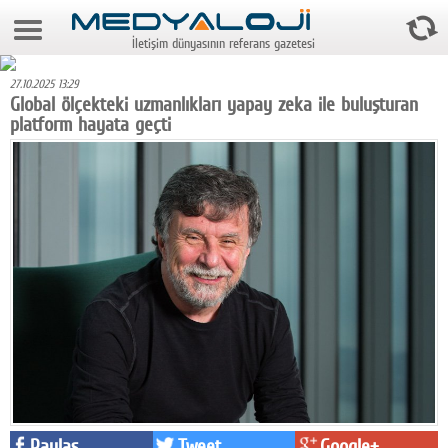
9 Ağustos 2026 5:56:50
İletişim dünyasının referans gazetesi
Anasayfa
27.10.2025 13:29
Foto Galeri
Global ölçekteki uzmanlıkları yapay zeka ile buluşturan
platform hayata geçti
Video Galeri
Gazeteler
Medya
Reyting-tiraj
Teknoloji
Televizyon
Dünya
Pr
Paylaş
Tweet
Google+