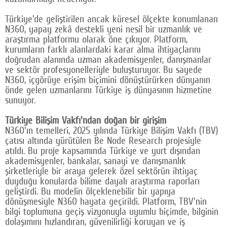
Google Plus
Türkiye'de geliştirilen ancak küresel ölçekte konumlanan
N360, yapay zekâ destekli yeni nesil bir uzmanlık ve
© 2026 TÜM HAKLARI SAKLIDIR
araştırma platformu olarak öne çıkıyor. Platform,
kurumların farklı alanlardaki karar alma ihtiyaçlarını
doğrudan alanında uzman akademisyenler, danışmanlar
ve sektör profesyonelleriyle buluşturuyor. Bu sayede
N360, içgörüye erişim biçimini dönüştürürken dünyanın
önde gelen uzmanlarını Türkiye iş dünyasının hizmetine
sunuyor.
Türkiye Bilişim Vakfı'ndan doğan bir girişim
N360'ın temelleri, 2025 yılında Türkiye Bilişim Vakfı (TBV)
çatısı altında yürütülen Be Node Research projesiyle
atıldı. Bu proje kapsamında Türkiye ve yurt dışından
akademisyenler, bankalar, sanayi ve danışmanlık
şirketleriyle bir araya gelerek özel sektörün ihtiyaç
duyduğu konularda bilime dayalı araştırma raporları
geliştirdi. Bu modelin ölçeklenebilir bir yapıya
dönüşmesiyle N360 hayata geçirildi. Platform, TBV'nin
bilgi toplumuna geçiş vizyonuyla uyumlu biçimde, bilginin
dolaşımını hızlandıran, güvenilirliği koruyan ve iş