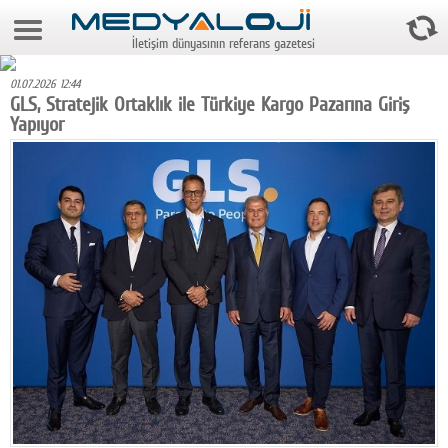
8 Ağustos 2026 22:25:05
İletişim dünyasının referans gazetesi
Anasayfa
01.07.2026 12:44
Foto Galeri
GLS, Stratejik Ortaklık ile Türkiye Kargo Pazarına Giriş
Yapıyor
Video Galeri
Gazeteler
Medya
Reyting-tiraj
Teknoloji
Televizyon
Dünya
Pr