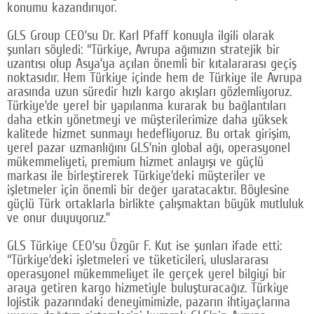
konumu kazandırıyor.
GLS Group CEO’su Dr. Karl Pfaff konuyla ilgili olarak
şunları söyledi: “Türkiye, Avrupa ağımızın stratejik bir
uzantısı olup Asya’ya açılan önemli bir kıtalararası geçiş
noktasıdır. Hem Türkiye içinde hem de Türkiye ile Avrupa
arasında uzun süredir hızlı kargo akışları gözlemliyoruz.
Türkiye’de yerel bir yapılanma kurarak bu bağlantıları
daha etkin yönetmeyi ve müşterilerimize daha yüksek
kalitede hizmet sunmayı hedefliyoruz. Bu ortak girişim,
yerel pazar uzmanlığını GLS’nin global ağı, operasyonel
mükemmeliyeti, premium hizmet anlayışı ve güçlü
markası ile birleştirerek Türkiye’deki müşteriler ve
işletmeler için önemli bir değer yaratacaktır. Böylesine
güçlü Türk ortaklarla birlikte çalışmaktan büyük mutluluk
ve onur duyuyoruz.”
GLS Türkiye CEO’su Özgür F. Kut ise şunları ifade etti:
“Türkiye’deki işletmeleri ve tüketicileri, uluslararası
operasyonel mükemmeliyet ile gerçek yerel bilgiyi bir
araya getiren kargo hizmetiyle buluşturacağız. Türkiye
lojistik pazarındaki deneyimimizle, pazarın ihtiyaçlarına