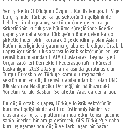
Google Plus
Yeni şirketin CEO’luğunu Özgür F. Kut üstleniyor. GLS’ye
bu girişimde, Türkiye kargo sektörünün gelişiminde
© 2026 TÜM HAKLARI SAKLIDIR
belirleyici rol oynamış, sektörün önde gelen kargo
şirketlerinin kuruluş ve büyüme süreçlerinde liderlik
yapmış ve daha sonra Türkiye’nin önde gelen kargo
şirketlerinden birini kurarak ölçeklendirmiş olan Aslan
Kut’un liderliğindeki yatırımcı grubu eşlik ediyor. Ortaklık
yapısı içerisinde, uluslararası lojistik sektörünün en üst
temsil kurumlarından FIATA (Uluslararası Taşıma İşleri
Organizatörleri Dernekleri Federasyonu)’nın küresel
başkanlığını 2023-2025 yılları arasında yürütmüş olan
Turgut Erkeskin ve Türkiye karayolu taşımacılık
sektörünün en güçlü temsil yapılarından biri olan UND
(Uluslararası Nakliyeciler Derneği)’nin hâlihazırdaki
Yönetim Kurulu Başkanı Şerafettin Aras da yer alıyor.
Bu güçlü ortaklık yapısı, Türkiye lojistik sektörünün
kurumsal gelişiminde aktif rol üstlenmiş isimleri ve
uluslararası lojistik platformlarında etkin temsil gücüne
sahip liderleri bir araya getirerek, GLS Türkiye’ye daha
kuruluş aşamasında güçlü ve farklılaşan bir pazar