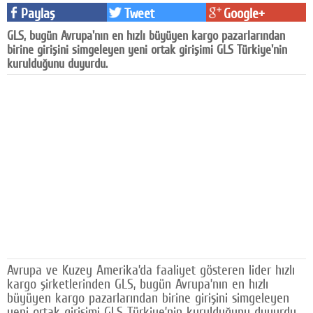
Paylaş
Tweet
Google+
Facebook
GLS, bugün Avrupa'nın en hızlı büyüyen kargo pazarlarından
Diziler
birine girişini simgeleyen yeni ortak girişimi GLS Türkiye'nin
kurulduğunu duyurdu.
Karikatür
Youtube
Polemik
Reklam
Yazarlar
Künye
SOSYAL MEDYA
Avrupa ve Kuzey Amerika’da faaliyet gösteren lider hızlı
Facebook
kargo şirketlerinden GLS, bugün Avrupa’nın en hızlı
büyüyen kargo pazarlarından birine girişini simgeleyen
Twitter
yeni ortak girişimi GLS Türkiye’nin kurulduğunu duyurdu.