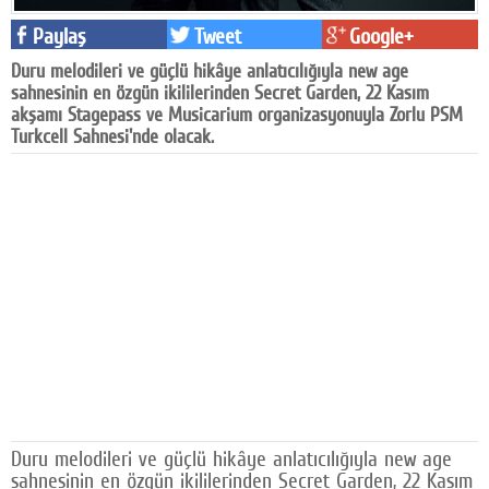
Facebook
Paylaş
Tweet
Google+
Duru melodileri ve güçlü hikâye anlatıcılığıyla new age
Diziler
sahnesinin en özgün ikililerinden Secret Garden, 22 Kasım
akşamı Stagepass ve Musicarium organizasyonuyla Zorlu PSM
Karikatür
Turkcell Sahnesi'nde olacak.
Youtube
Polemik
Reklam
Yazarlar
Künye
SOSYAL MEDYA
Facebook
Duru melodileri ve güçlü hikâye anlatıcılığıyla new age
Twitter
sahnesinin en özgün ikililerinden Secret Garden, 22 Kasım