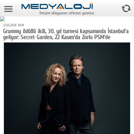
7 Ağustos 2026 22:41:49
İletişim dünyasının referans gazetesi
Anasayfa
12.05.2026 10:14
Foto Galeri
Grammy ödüllü ikili, 30. yıl turnesi kapsamında İstanbul'a
geliyor: Secret Garden, 22 Kasım'da Zorlu PSM'de
Video Galeri
Gazeteler
Medya
Reyting-tiraj
Teknoloji
Televizyon
Dünya
Pr