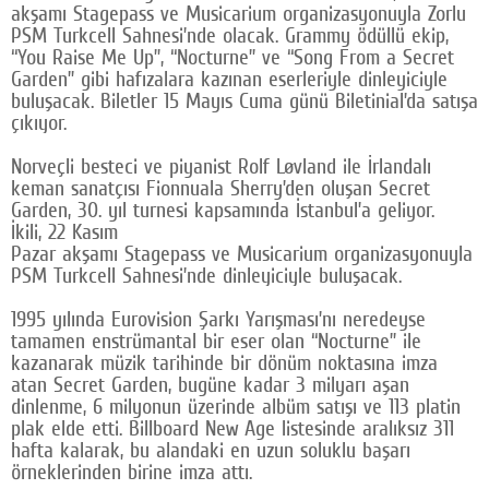
akşamı Stagepass ve Musicarium organizasyonuyla Zorlu
Google Plus
PSM Turkcell Sahnesi’nde olacak. Grammy ödüllü ekip,
“You Raise Me Up”, “Nocturne” ve “Song From a Secret
© 2026 TÜM HAKLARI SAKLIDIR
Garden” gibi hafızalara kazınan eserleriyle dinleyiciyle
buluşacak. Biletler 15 Mayıs Cuma günü Biletinial’da satışa
çıkıyor.
Norveçli besteci ve piyanist Rolf Løvland ile İrlandalı
keman sanatçısı Fionnuala Sherry’den oluşan Secret
Garden, 30. yıl turnesi kapsamında İstanbul’a geliyor.
İkili, 22 Kasım
Pazar akşamı Stagepass ve Musicarium organizasyonuyla Z
PSM Turkcell Sahnesi’nde dinleyiciyle buluşacak.
1995 yılında Eurovision Şarkı Yarışması’nı neredeyse
tamamen enstrümantal bir eser olan “Nocturne” ile
kazanarak müzik tarihinde bir dönüm noktasına imza
atan Secret Garden, bugüne kadar 3 milyarı aşan
dinlenme, 6 milyonun üzerinde albüm satışı ve 113 platin
plak elde etti. Billboard New Age listesinde aralıksız 311
hafta kalarak, bu alandaki en uzun soluklu başarı
örneklerinden birine imza attı.