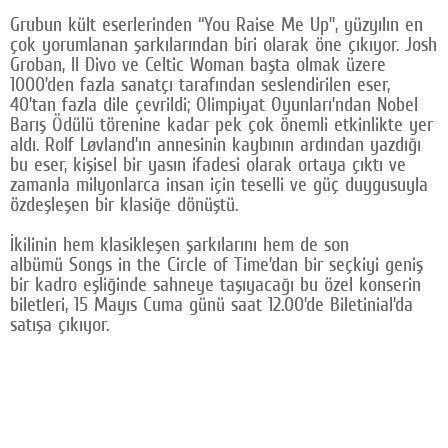
Grubun kült eserlerinden “You Raise Me Up”, yüzyılın en
çok yorumlanan şarkılarından biri olarak öne çıkıyor. Josh
Groban, Il Divo ve Celtic Woman başta olmak üzere
1000’den fazla sanatçı tarafından seslendirilen eser,
40’tan fazla dile çevrildi; Olimpiyat Oyunları’ndan Nobel
Barış Ödülü törenine kadar pek çok önemli etkinlikte yer
aldı. Rolf Løvland’ın annesinin kaybının ardından yazdığı
bu eser, kişisel bir yasın ifadesi olarak ortaya çıktı ve
zamanla milyonlarca insan için teselli ve güç duygusuyla
özdeşleşen bir klasiğe dönüştü.
İkilinin hem klasikleşen şarkılarını hem de son
albümü Songs in the Circle of Time’dan bir seçkiyi geniş
bir kadro eşliğinde sahneye taşıyacağı bu özel konserin
biletleri, 15 Mayıs Cuma günü saat 12.00’de Biletinial’da
satışa çıkıyor.