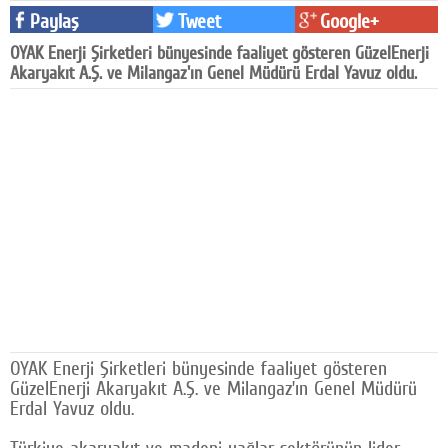
Paylaş
Tweet
Google+
Facebook
OYAK Enerji Şirketleri bünyesinde faaliyet gösteren GüzelEnerji
Diziler
Akaryakıt A.Ş. ve Milangaz'ın Genel Müdürü Erdal Yavuz oldu.
Karikatür
Youtube
Polemik
Reklam
Yazarlar
Künye
SOSYAL MEDYA
OYAK Enerji Şirketleri bünyesinde faaliyet gösteren
GüzelEnerji Akaryakıt A.Ş. ve Milangaz’ın Genel Müdürü
Facebook
Erdal Yavuz oldu.
Twitter
Türkiye akaryakıt ve madeni yağlar sektörünün lider