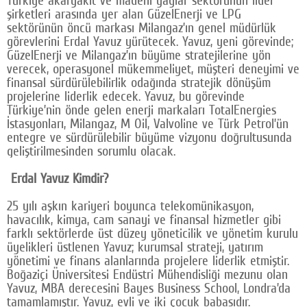
şirketleri arasında yer alan GüzelEnerji ve LPG
Google Plus
sektörünün öncü markası Milangaz’ın genel müdürlük
görevlerini Erdal Yavuz yürütecek. Yavuz, yeni görevinde;
© 2026 TÜM HAKLARI SAKLIDIR
GüzelEnerji ve Milangaz’ın büyüme stratejilerine yön
verecek, operasyonel mükemmeliyet, müşteri deneyimi ve
finansal sürdürülebilirlik odağında stratejik dönüşüm
projelerine liderlik edecek. Yavuz, bu görevinde
Türkiye’nin önde gelen enerji markaları TotalEnergies
İstasyonları, Milangaz, M Oil, Valvoline ve Türk Petrol’ün
entegre ve sürdürülebilir büyüme vizyonu doğrultusunda
geliştirilmesinden sorumlu olacak.
Erdal Yavuz Kimdir?
25 yılı aşkın kariyeri boyunca telekomünikasyon,
havacılık, kimya, cam sanayi ve finansal hizmetler gibi
farklı sektörlerde üst düzey yöneticilik ve yönetim kurulu
üyelikleri üstlenen Yavuz; kurumsal strateji, yatırım
yönetimi ve finans alanlarında projelere liderlik etmiştir.
Boğaziçi Üniversitesi Endüstri Mühendisliği mezunu olan
Yavuz, MBA derecesini Bayes Business School, Londra’da
tamamlamıştır. Yavuz, evli ve iki çocuk babasıdır.