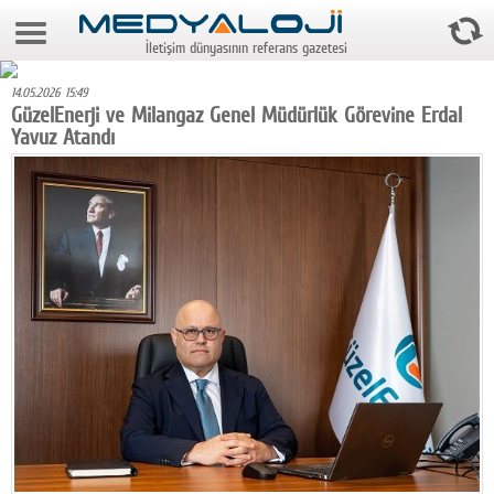
9 Ağustos 2026 15:56:45
İletişim dünyasının referans gazetesi
Anasayfa
14.05.2026 15:49
Foto Galeri
GüzelEnerji ve Milangaz Genel Müdürlük Görevine Erdal
Yavuz Atandı
Video Galeri
Gazeteler
Medya
Reyting-tiraj
Teknoloji
Televizyon
Dünya
Pr