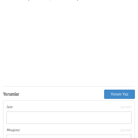
Yorumlar
Yorum Yaz
İsim:
(gerekli)
Mesajınız:
(gerekli)