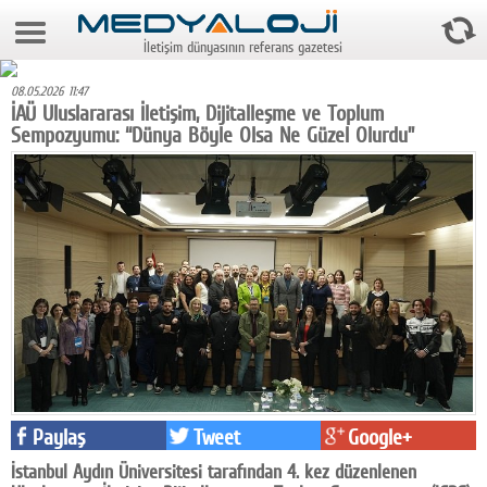
8 Ağustos 2026 20:53:59
İletişim dünyasının referans gazetesi
Anasayfa
08.05.2026 11:47
Foto Galeri
İAÜ Uluslararası İletişim, Dijitalleşme ve Toplum
Sempozyumu: “Dünya Böyle Olsa Ne Güzel Olurdu”
Video Galeri
Gazeteler
Medya
Reyting-tiraj
Teknoloji
Televizyon
Dünya
Paylaş
Tweet
Google+
Pr
İstanbul Aydın Üniversitesi tarafından 4. kez düzenlenen