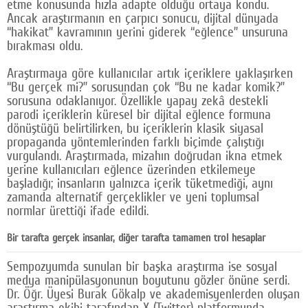
etme konusunda hızla adapte olduğu ortaya kondu.
Ancak araştırmanın en çarpıcı sonucu, dijital dünyada
“hakikat” kavramının yerini giderek “eğlence” unsuruna
bırakması oldu.
Araştırmaya göre kullanıcılar artık içeriklere yaklaşırken
“Bu gerçek mi?” sorusundan çok “Bu ne kadar komik?”
sorusuna odaklanıyor. Özellikle yapay zekâ destekli
parodi içeriklerin küresel bir dijital eğlence formuna
dönüştüğü belirtilirken, bu içeriklerin klasik siyasal
propaganda yöntemlerinden farklı biçimde çalıştığı
vurgulandı. Araştırmada, mizahın doğrudan ikna etmek
yerine kullanıcıları eğlence üzerinden etkilemeye
başladığı; insanların yalnızca içerik tüketmediği, aynı
zamanda alternatif gerçeklikler ve yeni toplumsal
normlar ürettiği ifade edildi.
Bir tarafta gerçek insanlar, diğer tarafta tamamen trol hesaplar
Sempozyumda sunulan bir başka araştırma ise sosyal
medya manipülasyonunun boyutunu gözler önüne serdi.
Dr. Öğr. Üyesi Burak Gökalp ve akademisyenlerden oluşan
araştırma ekibi tarafından X (Twitter) platformunda