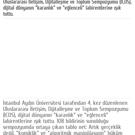
Uluslararası İletişim, Dijitalleşme ve Toplum Sempozyumu (ICDS),
Facebook
dijital dünyanın "karanlık" ve "eğlenceli" labirentlerine ışık
tuttu.
Diziler
Karikatür
Youtube
Polemik
Reklam
Yazarlar
Künye
İstanbul Aydın Üniversitesi tarafından 4. kez düzenlenen
SOSYAL MEDYA
Uluslararası İletişim, Dijitalleşme ve Toplum Sempozyumu
(ICDS), dijital dünyanın "karanlık" ve "eğlenceli"
Facebook
labirentlerine ışık tuttu. 108 bildirinin sunulduğu
sempozyumda ortaya çıkan tablo net: Artık gerçeklik
Twitter
değil, "komiklik" ve "algoritmik manipülasyon" hüküm