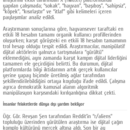
yapılan çalışmada; “sokak”, “hayvan”, “başıboş”, “sahipsiz”,
“köpek”, “kısırlaştır” ve “itlaf” gibi kelimeleri içeren
paylaşımlar analiz edildi.
Araştırmanın sonuçlarına göre, hayvansever taraftaki en
etkili 18 hesabın tamamı organik kullanıcı profillerinden
oluşurken; karşıt görüşteki en etkili 18 hesabın tamamının
trol hesap olduğu tespit edildi. Araştırmacılar, manipülatif
dijital aktörlerin yalnızca tartışmalara “gürültü”
eklemediğini, aynı zamanda karşıt kampın dijital liderliğini
tamamen ele geçirdiğini belirtti. Bu durumun, dijital
platformlarda bilgi iktidarının artık gerçek kullanıcılar
yerine yapay biçimde üretilmiş ağlar tarafından
şekillendirilebildiğini ortaya koyduğu ifade edildi. Çalışma
ayrıca demokratik kamusal alanın algoritmik
manipülasyon karşısındaki kırılganlığına dikkat çekti.
İnsanlar felaketlerde dünya dışı yardım bekliyor
Öğr. Gör. Revşan Şen tarafından Reddit’in “r/aliens”
topluluğu üzerinden yürütülen araştırma ise dijital çağın
komplo kültürünü mercek altına aldı. Son bir ay