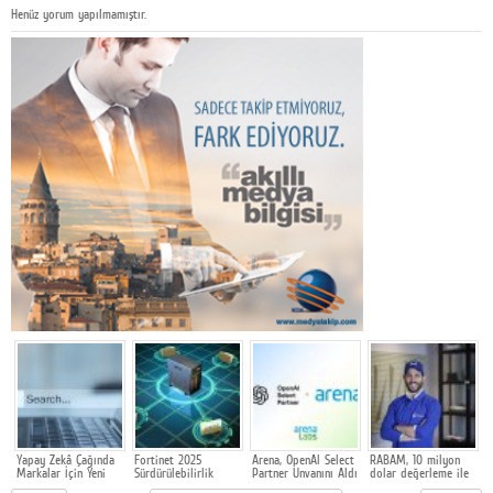
Henüz yorum yapılmamıştır.
Yapay Zekâ Çağında
Fortinet 2025
Arena, OpenAI Select
RABAM, 10 milyon
E
Markalar İçin Yeni
Sürdürülebilirlik
Partner Unvanını Aldı
dolar değerleme ile
s
Rekabet Alanı: GEO
Raporunu açıkladı
500 bin dolarlık
y