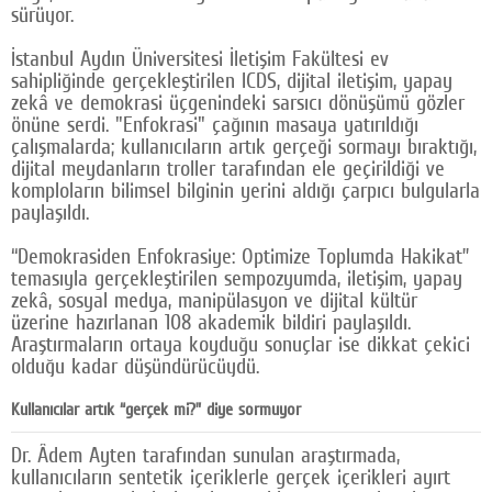
sürüyor.
Google Plus
İstanbul Aydın Üniversitesi İletişim Fakültesi ev
© 2026 TÜM HAKLARI SAKLIDIR
sahipliğinde gerçekleştirilen ICDS, dijital iletişim, yapay
zekâ ve demokrasi üçgenindeki sarsıcı dönüşümü gözler
önüne serdi. "Enfokrasi" çağının masaya yatırıldığı
çalışmalarda; kullanıcıların artık gerçeği sormayı bıraktığı,
dijital meydanların troller tarafından ele geçirildiği ve
komploların bilimsel bilginin yerini aldığı çarpıcı bulgularla
paylaşıldı.
“Demokrasiden Enfokrasiye: Optimize Toplumda Hakikat”
temasıyla gerçekleştirilen sempozyumda, iletişim, yapay
zekâ, sosyal medya, manipülasyon ve dijital kültür
üzerine hazırlanan 108 akademik bildiri paylaşıldı.
Araştırmaların ortaya koyduğu sonuçlar ise dikkat çekici
olduğu kadar düşündürücüydü.
Kullanıcılar artık “gerçek mi?” diye sormuyor
Dr. Âdem Ayten tarafından sunulan araştırmada,
kullanıcıların sentetik içeriklerle gerçek içerikleri ayırt