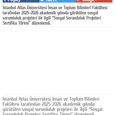
Facebook
İstanbul Atlas Üniversitesi İnsan ve Toplum Bilimleri Fakültesi
tarafından 2025-2026 akademik yılında yürütülen sosyal
Diziler
sorumluluk projeleri ile ilgili “Sosyal Sorumluluk Projeleri
Sertifika Töreni” düzenlendi.
Karikatür
Youtube
Polemik
Reklam
Yazarlar
Künye
SOSYAL MEDYA
İstanbul Atlas Üniversitesi İnsan ve Toplum Bilimleri
Facebook
Fakültesi tarafından 2025-2026 akademik yılında
yürütülen sosyal sorumluluk projeleri ile ilgili “Sosyal
Twitter
Sorumluluk Projeleri Sertifika Töreni” düzenlendi.