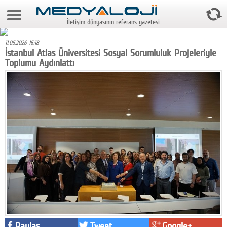
8 Ağustos 2026 13:58:31
İletişim dünyasının referans gazetesi
Anasayfa
11.05.2026 16:18
Foto Galeri
İstanbul Atlas Üniversitesi Sosyal Sorumluluk Projeleriyle
Toplumu Aydınlattı
Video Galeri
Gazeteler
Medya
Reyting-tiraj
Teknoloji
Televizyon
Dünya
Pr
Paylaş
Tweet
Google+