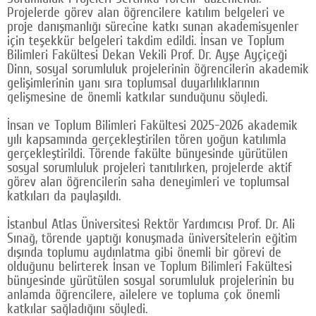
Projelerde görev alan öğrencilere katılım belgeleri ve
Google Plus
proje danışmanlığı sürecine katkı sunan akademisyenler
için teşekkür belgeleri takdim edildi. İnsan ve Toplum
© 2026 TÜM HAKLARI SAKLIDIR
Bilimleri Fakültesi Dekan Vekili Prof. Dr. Ayşe Ayçiçeği
Dinn, sosyal sorumluluk projelerinin öğrencilerin akademik
gelişimlerinin yanı sıra toplumsal duyarlılıklarının
gelişmesine de önemli katkılar sunduğunu söyledi.
İnsan ve Toplum Bilimleri Fakültesi 2025-2026 akademik
yılı kapsamında gerçekleştirilen tören yoğun katılımla
gerçekleştirildi. Törende fakülte bünyesinde yürütülen
sosyal sorumluluk projeleri tanıtılırken, projelerde aktif
görev alan öğrencilerin saha deneyimleri ve toplumsal
katkıları da paylaşıldı.
İstanbul Atlas Üniversitesi Rektör Yardımcısı Prof. Dr. Ali
Sınağ, törende yaptığı konuşmada üniversitelerin eğitim
dışında toplumu aydınlatma gibi önemli bir görevi de
olduğunu belirterek İnsan ve Toplum Bilimleri Fakültesi
bünyesinde yürütülen sosyal sorumluluk projelerinin bu
anlamda öğrencilere, ailelere ve topluma çok önemli
katkılar sağladığını söyledi.