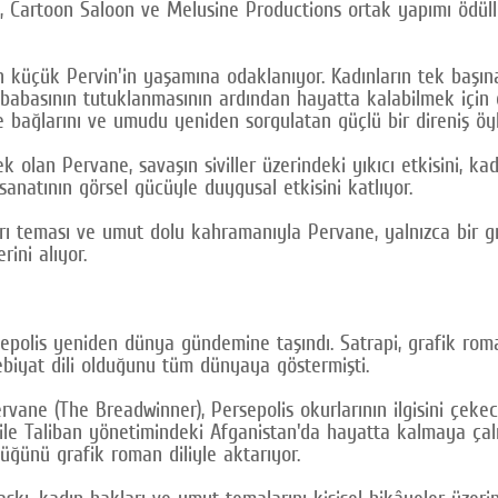
s, Cartoon Saloon ve Melusine Productions ortak yapımı ödül
n küçük Pervin'in yaşamına odaklanıyor. Kadınların tek başın
 babasının tutuklanmasının ardından hayatta kalabilmek için 
le bağlarını ve umudu yeniden sorgulatan güçlü bir direniş ö
k olan Pervane, savaşın siviller üzerindeki yıkıcı etkisini, kad
sanatının görsel gücüyle duygusal etkisini katlıyor.
rı teması ve umut dolu kahramanıyla Pervane, yalnızca bir g
ini alıyor.
rsepolis yeniden dünya gündemine taşındı. Satrapi, grafik roma
ebiyat dili olduğunu tüm dünyaya göstermişti.
ne (The Breadwinner), Persepolis okurlarının ilgisini çekecek
 ile Taliban yönetimindeki Afganistan'da hayatta kalmaya ça
tüğünü grafik roman diliyle aktarıyor.
 baskı, kadın hakları ve umut temalarını kişisel hikâyeler üze