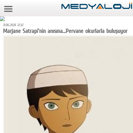
6 Ağustos 2026 1:58:23
Anasayfa
11.06.2026 12:32
Foto Galeri
Marjane Satrapi'nin anısına…Pervane okurlarla buluşuyor
Video Galeri
Gazeteler
Medya
Reyting-tiraj
Teknoloji
Televizyon
Dünya
Pr