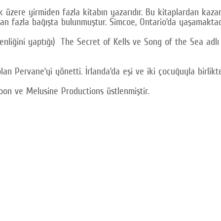
ak üzere yirmiden fazla kitabın yazarıdır. Bu kitaplardan kaz
rdan fazla bağışta bulunmuştur. Simcoe, Ontario’da yaşamaktad
iğini yaptığı) The Secret of Kells ve Song of the Sea adlı f
an Pervane’yi yönetti. İrlanda’da eşi ve iki çocuğuyla birlik
loon ve Melusine Productions üstlenmiştir.