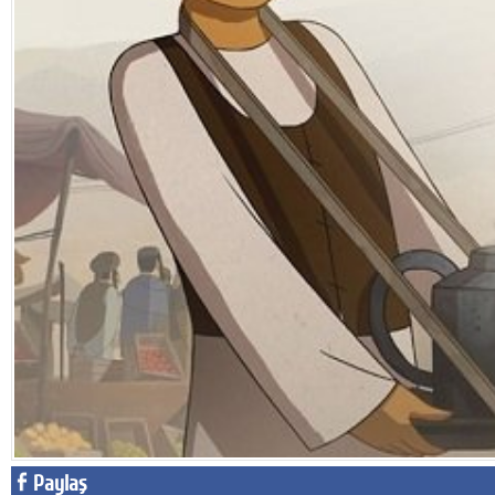
Facebook
Diziler
Karikatür
Youtube
Polemik
Reklam
Yazarlar
Künye
SOSYAL MEDYA
Facebook
Twitter
Paylaş