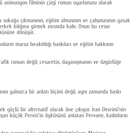
lü animasyon filminin çizgi roman uyarlaması olarak
a sokağa çıkmasının, eğitim almasının ve çalışmasının yasak
erkek kılığına girmek zorunda kalır. Onun bu cesur
yküsüne dönüşür.
ınların maruz bırakıldığı baskıları ve eğitim hakkının
rafik roman değil; cesaretin, dayanışmanın ve özgürlüğe
nın yalnızca bir anlatı biçimi değil, aynı zamanda baskı
 güçlü bir alternatif olarak öne çıkıyor. İran Devrimi'nin
lışan küçük Pervin'in öyküsünü anlatan Pervane, kadınların
rinden evrensel bir anlatıya dönüştürüyor. Marjane