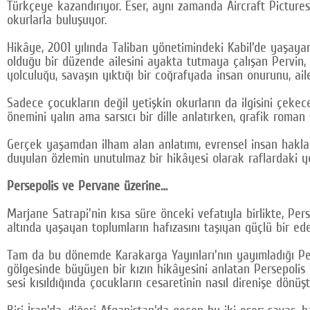
Türkçeye kazandırıyor. Eser, aynı zamanda Aircraft Picture
okurlarla buluşuyor.
Hikâye, 2001 yılında Taliban yönetimindeki Kabil'de yaşaya
olduğu bir düzende ailesini ayakta tutmaya çalışan Pervin,
yolculuğu, savaşın yıktığı bir coğrafyada insan onurunu, ai
Sadece çocukların değil yetişkin okurların da ilgisini çekece
önemini yalın ama sarsıcı bir dille anlatırken, grafik roman 
Gerçek yaşamdan ilham alan anlatımı, evrensel insan hakla
duyulan özlemin unutulmaz bir hikâyesi olarak raflardaki yer
Persepolis ve Pervane üzerine…
Marjane Satrapi'nin kısa süre önceki vefatıyla birlikte, Pe
altında yaşayan toplumların hafızasını taşıyan güçlü bir ed
Tam da bu dönemde Karakarga Yayınları'nın yayımladığı Perva
gölgesinde büyüyen bir kızın hikâyesini anlatan Persepolis
sesi kısıldığında çocukların cesaretinin nasıl direnişe dönüş
Biri İran'da, diğeri Afganistan'da geçen bu iki eser; savaş,