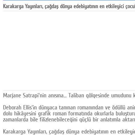
Karakarga Yayınları, çağdaş dünya edebiyatının en etkileyici çocu
Google Plus
© 2026 TÜM HAKLARI SAKLIDIR
Marjane Satrapi'nin anısına… Taliban gölgesinde umudunu k
Deborah Ellis'in dünyaca tanınan romanından ve ödüllü ani
dolu hikâyesini grafik roman formatında okurlarla buluştu
zamanlarda bile filizlenebileceğini güçlü bir anlatımla aktarı
Karakarga Yayınları, çağdaş dünya edebiyatının en etkileyic