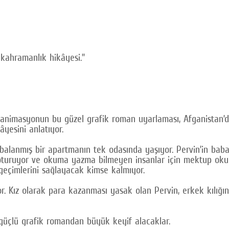
kahramanlık hikâyesi.”
 animasyonun bu güzel grafik roman uyarlaması, Afganistan’da
âyesini anlatıyor.
bombalanmış bir apartmanın tek odasında yaşıyor. Pervin’in ba
oturuyor ve okuma yazma bilmeyen insanlar için mektup okuy
 geçimlerini sağlayacak kimse kalmıyor.
or. Kız olarak para kazanması yasak olan Pervin, erkek kılı
u güçlü grafik romandan büyük keyif alacaklar.