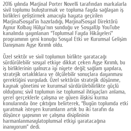
2016 yılında Marjinal Porter Novelli tarafından markalarla
Google Plus
sivil toplumu buluşturmak ve topluma fayda sağlayan iş
birlikleri geliştirmek amacıyla hayata geçirilen
© 2026 TÜM HAKLARI SAKLIDIR
MarjinalSosyal'in hazırladığı, MarjinalSosyal Direktörü
Aynur Kolbay Hülya'nın sunduğu ve SosyalUp YouTube
kanalında yayınlanan “Toplumsal Fayda Hikâyeleri”
programının yeni konuğu Sosyal Etki ve Kurumsal Gelişim
Danışmanı Ayşe Kırımlı oldu.
Özel sektör ve sivil toplumun birlikte yaratacağı
sürdürülebilir sosyal etkiye dikkat çeken Ayşe Kırımlı, bu
iş birliklerinin yalnızca iyi niyete değil; sağlam yapılara,
stratejik ortaklıklara ve ölçülebilir sonuçlara dayanması
gerektiğini vurguladı. Özel sektörün stratejik düşünme,
kaynak yönetimi ve kurumsal sürdürülebilirlikte güçlü
olduğunu; sivil toplumun ise toplumsal ihtiyaçları anlama,
yerel gerçeklerle çalışma ve güven ilişkisi kurma
konularında öne çıktığını belirterek, “Bugün toplumda etki
yaratmak isteyen kurumların artık bu iki tarafın da
düşünce yapısının ve çalışma disiplininin
harmanlanmasıylatoplumsal etkiyi yaratacağına
inanıyorum” dedi.