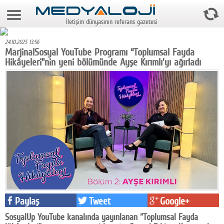
10 Ağustos 2026 12:07:23
İletişim dünyasının referans gazetesi
Anasayfa
24.10.2025 13:56
Foto Galeri
MarjinalSosyal YouTube Programı “Toplumsal Fayda
Hikâyeleri”nin yeni bölümünde Ayşe Kırımlı'yı ağırladı
Video Galeri
Gazeteler
Medya
Reyting-tiraj
Teknoloji
Televizyon
Dünya
Paylaş
Tweet
Google+
Pr
SosyalUp YouTube kanalında yayınlanan “Toplumsal Fayda