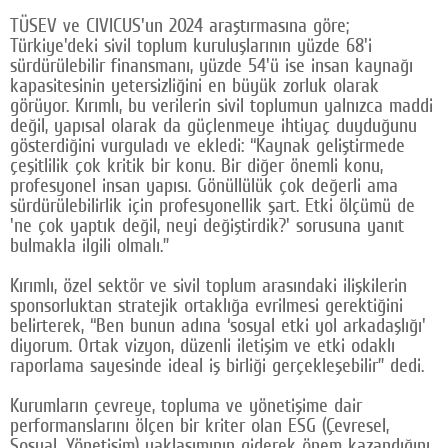
TÜSEV ve CIVICUS'un 2024 araştırmasına göre;
Türkiye'deki sivil toplum kuruluşlarının yüzde 68'i
sürdürülebilir finansmanı, yüzde 54'ü ise insan kaynağı
kapasitesinin yetersizliğini en büyük zorluk olarak
görüyor. Kırımlı, bu verilerin sivil toplumun yalnızca maddi
değil, yapısal olarak da güçlenmeye ihtiyaç duyduğunu
gösterdiğini vurguladı ve ekledi: “Kaynak geliştirmede
çeşitlilik çok kritik bir konu. Bir diğer önemli konu,
profesyonel insan yapısı. Gönüllülük çok değerli ama
sürdürülebilirlik için profesyonellik şart. Etki ölçümü de
'ne çok yaptık değil, neyi değiştirdik?' sorusuna yanıt
bulmakla ilgili olmalı.”
Kırımlı, özel sektör ve sivil toplum arasındaki ilişkilerin
sponsorluktan stratejik ortaklığa evrilmesi gerektiğini
belirterek, “Ben bunun adına ‘sosyal etki yol arkadaşlığı'
diyorum. Ortak vizyon, düzenli iletişim ve etki odaklı
raporlama sayesinde ideal iş birliği gerçekleşebilir” dedi.
Kurumların çevreye, topluma ve yönetişime dair
performanslarını ölçen bir kriter olan ESG (Çevresel,
Sosyal, Yönetişim) yaklaşımının giderek önem kazandığını