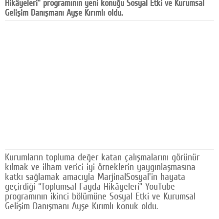
Hikâyeleri” programının yeni konuğu Sosyal Etki ve Kurumsal
Facebook
Gelişim Danışmanı Ayşe Kırımlı oldu.
Diziler
Karikatür
Youtube
Polemik
Reklam
Yazarlar
Künye
Kurumların topluma değer katan çalışmalarını görünür
kılmak ve ilham verici iyi örneklerin yaygınlaşmasına
SOSYAL MEDYA
katkı sağlamak amacıyla MarjinalSosyal'in hayata
geçirdiği “Toplumsal Fayda Hikâyeleri” YouTube
Facebook
programının ikinci bölümüne Sosyal Etki ve Kurumsal
Gelişim Danışmanı Ayşe Kırımlı konuk oldu.
Twitter