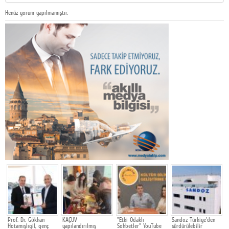
Henüz yorum yapılmamıştır.
Prof. Dr. Gökhan
KAÇUV
"Etki Odaklı
Sandoz Türkiye'den
V
Hotamışlıgil, genç
yapılandırılmış
Sohbetler" YouTube
sürdürülebilir
E