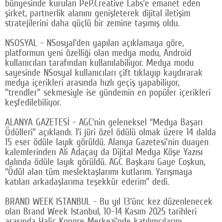
bünyesinde kurulan PeP.Creative Labs’e emanet eden
şirket, partnerlik alanını genişleterek dijital iletişim
stratejilerini daha güçlü bir zemine taşımış oldu.
NSOSYAL - NSosyal'den yapılan açıklamaya göre,
platformun yeni özelliği olan medya modu, Android
kullanıcıları tarafından kullanılabiliyor. Medya modu
sayesinde NSosyal kullanıcıları çift tıklayıp kaydırarak
medya içerikleri arasında hızlı geçiş yapabiliyor,
"trendler" sekmesiyle ise gündemin en popüler içerikleri
keşfedilebiliyor.
ALANYA GAZETESİ - AGC’nin geleneksel “Medya Başarı
Ödülleri” açıklandı. 1’i jüri özel ödülü olmak üzere 14 dalda
15 eser ödüle layık görüldü. Alanya Gazetesi'nin duayen
kalemlerinden Ali Adaçay da Dijital Medya Köşe Yazısı
dalında ödüle layık görüldü. AGC Başkanı Gaye Coşkun,
“Ödül alan tüm meslektaşlarımı kutlarım. Yarışmaya
katılan arkadaşlarıma teşekkür ederim” dedi.
BRAND WEEK ISTANBUL - Bu yıl 13’ünc kez düzenlenecek
olan Brand Week Istanbul, 10–14 Kasım 2025 tarihleri
arasında Haliç Kongre Merkezi’nde katılımcılarını