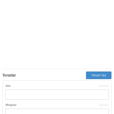
Yorumlar
Yorum Yaz
İsim:
(gerekli)
Mesajınız:
(gerekli)