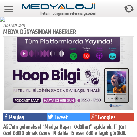
9 Ağustos 2026 0:00:31
İletişim dünyasının referans gazetesi
Anasayfa
15.09.2025 18:04
Foto Galeri
MEDYA DÜNYASINDAN HABERLER
Video Galeri
Gazeteler
Medya
Reyting-tiraj
Teknoloji
Televizyon
Paylaş
Tweet
Google+
Dünya
AGC'nin geleneksel “Medya Başarı Ödülleri” açıklandı. 1'i jüri
Pr
özel ödülü olmak üzere 14 dalda 15 eser ödüle layık görüldü.