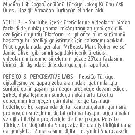
Müdürü Elif Doğan, ödülünü Türkiye Jokey Kulübü Asli
Google Plus
Üyesi, Elazığlı Armağan Turhan’ın elinden aldı.
© 2026 TÜM HAKLARI SAKLIDIR
YOUTUBE - YouTube, içerik üreticilerine videolarını birden
fazla dilde dublaj yapma imkânı tanıyan yeni çok dilli
özelliğini duyurdu. Platform, iki yıl önce pilot sürümünü
başlattığı bu özelliği geliştirmek için çalıştığını açıkladı.
Pilot uygulamada yer alan MrBeast, Mark Rober ve şef
Jamie Oliver gibi sınırlı sayıdaki içerik üreticisi,
videolarının izlenme sürelerinin yüzde 25’ten fazlasının
birincil dil dışındaki dillerden geldiğini raporladı.
PEPSICO & PEP.CREATİVE LABS - PepsiCo Türkiye,
dijitalleşme ve yapay zeka alanındaki yatırımlarıyla
sürdürülebilir yaşam için değer üretmeye devam ediyor.
Şirket, dijitalleşmenin sunduğu imkânlarla tüketici
deneyimini her geçen gün daha ileriye taşımayı
hedefliyor. Bu kapsamda dijital kampanyaların yanı sıra
promosyon süreçlerini dijital ortama taşıyan uygulamalar
ve dijital iletişim projeleriyle de öne çıkıyor. PepsiCo
Türkiye, bu doğrultuda Sharpcake ile olan iş birliğini daha
da genişletti. 12 markasının dijital iletişimini Sharpcake’in