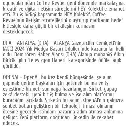
oyuncularından Coffee Revue, yeni dönemde markalaşma,
kreatif ve dijital iletişim süreçlerini HEY Kolektif’e emanet
etti. Bu iş birliği kapsamında HEY Kolektif, Coffee
Revue’nün iletişim stratejilerini oluşturup markanın hedef
kitlesiyle daha güçlü bir etkileşim kurmasını
destekleyecek.
DHA - ANTALYA, (DHA) - ALANYA Gazeteciler Cemiyeti'nin
(AGC) 2024 Yılı Medya Başarı Ödülleri'nde kazananlar belli
oldu. Demirören Haber Ajansı (DHA) Alanya muhabiri Alkın
Biricik yılın ‘Televizyon Haberi' kategorisinde ödüle layık
görüldü.
OPENAI - OpenAI, bu kez kendi bünyesinde işe alım
yapmak yerine başkaları için yetenek bulma ve iş
eşleştirme hizmeti sunmaya hazırlanıyor. Şirket, yapay
zekâ destekli yeni bir iş bulma ve işe alım platformu
kuracağını açıkladı. Şirketin bu adımı, OpenAI’nin yalnızca
sohbet botları geliştiren bir teknoloji firması olmanın
ötesine geçerek istihdam pazarına adım atması anlamına
geliyor. Yeni platform, doğrudan LinkedIn ile rekabet
edecek.