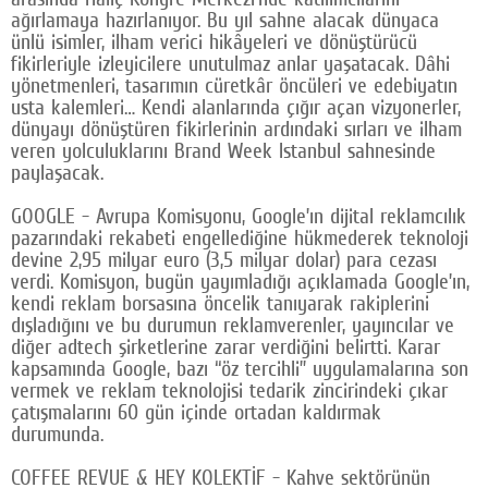
ağırlamaya hazırlanıyor. Bu yıl sahne alacak dünyaca
ünlü isimler, ilham verici hikâyeleri ve dönüştürücü
fikirleriyle izleyicilere unutulmaz anlar yaşatacak. Dâhi
yönetmenleri, tasarımın cüretkâr öncüleri ve edebiyatın
usta kalemleri… Kendi alanlarında çığır açan vizyonerler,
dünyayı dönüştüren fikirlerinin ardındaki sırları ve ilham
veren yolculuklarını Brand Week Istanbul sahnesinde
paylaşacak.
GOOGLE - Avrupa Komisyonu, Google’ın dijital reklamcılık
pazarındaki rekabeti engellediğine hükmederek teknoloji
devine 2,95 milyar euro (3,5 milyar dolar) para cezası
verdi. Komisyon, bugün yayımladığı açıklamada Google’ın,
kendi reklam borsasına öncelik tanıyarak rakiplerini
dışladığını ve bu durumun reklamverenler, yayıncılar ve
diğer adtech şirketlerine zarar verdiğini belirtti. Karar
kapsamında Google, bazı “öz tercihli” uygulamalarına son
vermek ve reklam teknolojisi tedarik zincirindeki çıkar
çatışmalarını 60 gün içinde ortadan kaldırmak
durumunda.
COFFEE REVUE & HEY KOLEKTİF - Kahve sektörünün