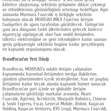
kitlelere ulaştırmayı, sektörün gelişimine dikkat çekmeyi
Google Plus
ve etkinliklerinin görünürlüğünü artırmayı hedefliyor. Aynı
zamanda Marmara Fuarcılık iş birliğiyle sektörün
© 2026 TÜM HAKLARI SAKLIDIR
buluşması olacak MOBİSAD IMEX Fuarı’nın iletişim
faaliyetleri de ajans tarafından yürütülecek. Türkiye’nin
yanı sıra dünyanın farklı ülkelerinden gelecek binlerce
ziyaretçiyi ağırlayacak olan fuar mobil iletişimden,
tüketici elektroniğine ve yeni teknolojilere kadar uzanan
geniş yelpazesiyle sektörün bugüne kadar gerçekleşmiş
en kapsamlı organizasyonu olacak.
Brandfocus’un Yeni Odağı
Brandfocus, MOBİSAD’a odaklı iletişim çalışmaları
kapsamında; kurumsal iletişimden medya ilişkilerine,
gündem yönetiminden içerik stratejilerine, fuar ve paydaş
iletişimine kadar birçok alanda kapsamlı hizmet sunacak.
Brandfocus’un yurt içinde ve globalde iletişim
çalışmalarını yürüttüğü markalar arasında; Akare
Fuarcılık, Aytemiz, Architecht, Bluepath Robotics, Chinese
& Sushi Express, Escar, General Mobile, iRobot, Kayacan
Holding, Kayacan Ventures, KYO Legal, Marmara Fuarcılık,