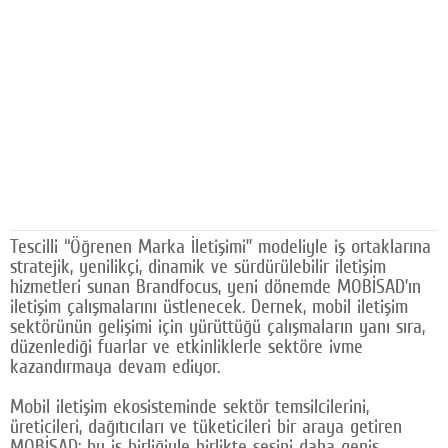
Facebook
Diziler
Karikatür
Youtube
Polemik
Reklam
Tescilli “Öğrenen Marka İletişimi” modeliyle iş ortaklarına
stratejik, yenilikçi, dinamik ve sürdürülebilir iletişim
Yazarlar
hizmetleri sunan Brandfocus, yeni dönemde MOBİSAD’ın
iletişim çalışmalarını üstlenecek. Dernek, mobil iletişim
Künye
sektörünün gelişimi için yürüttüğü çalışmaların yanı sıra,
düzenlediği fuarlar ve etkinliklerle sektöre ivme
SOSYAL MEDYA
kazandırmaya devam ediyor.
Facebook
Mobil iletişim ekosisteminde sektör temsilcilerini,
üreticileri, dağıtıcıları ve tüketicileri bir araya getiren
Twitter
MOBİSAD; bu iş birliğiyle birlikte sesini daha geniş