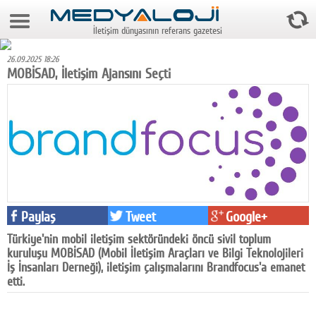
6 Ağustos 2026 17:09:42
İletişim dünyasının referans gazetesi
Anasayfa
26.09.2025 18:26
Foto Galeri
MOBİSAD, İletişim Ajansını Seçti
Video Galeri
Gazeteler
Medya
Reyting-tiraj
Teknoloji
Paylaş
Tweet
Google+
Türkiye'nin mobil iletişim sektöründeki öncü sivil toplum
Televizyon
kuruluşu MOBİSAD (Mobil İletişim Araçları ve Bilgi Teknolojileri
İş İnsanları Derneği), iletişim çalışmalarını Brandfocus'a emanet
Dünya
etti.
Pr