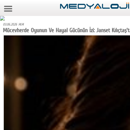
6 Ağustos 2026 15:00:21
Anasayfa
03.06.2026 14:14
Foto Galeri
Mücevherde Oyunun Ve Hayal Gücünün İzi: Janset Kılıçtaş'
Video Galeri
Gazeteler
Medya
Reyting-tiraj
Teknoloji
Televizyon
Dünya
Pr