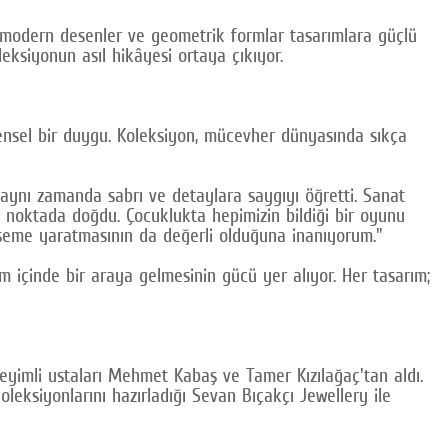
n, modern desenler ve geometrik formlar tasarımlara güçlü
eksiyonun asıl hikâyesi ortaya çıkıyor.
ensel bir duygu. Koleksiyon, mücevher dünyasında sıkça
 aynı zamanda sabrı ve detaylara saygıyı öğretti. Sanat
iği noktada doğdu. Çocuklukta hepimizin bildiği bir oyunu
seme yaratmasının da değerli olduğuna inanıyorum."
m içinde bir araya gelmesinin gücü yer alıyor. Her tasarım;
eyimli ustaları Mehmet Kabaş ve Tamer Kızılağaç'tan aldı.
oleksiyonlarını hazırladığı Sevan Bıçakçı Jewellery ile