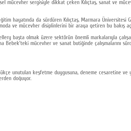
isel mücevher sergisiyle dikkat çeken Kılıçtaş, sanat ve mücev
ğitim hayatında da sürdüren Kılıçtaş, Marmara Üniversitesi Gü
moda ve mücevher disiplinlerini bir araya getiren bu bakış açı
lery başta olmak üzere sektörün önemli markalarıyla çalışan K
na Bebek'teki mücevher ve sanat butiğinde çalışmalarını sürd
üdükçe unutulan keşfetme duygusuna, deneme cesaretine ve yar
lerden doğuyor.