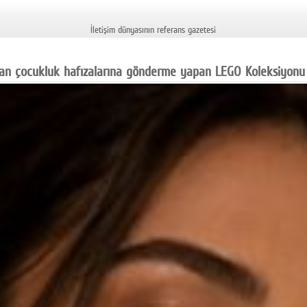
İletişim dünyasının referans gazetesi
tan çocukluk hafızalarına gönderme yapan LEGO Koleksiyonu