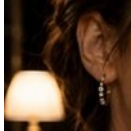
Facebook
Diziler
Karikatür
Youtube
Polemik
Reklam
Yazarlar
Künye
SOSYAL MEDYA
Facebook
Twitter