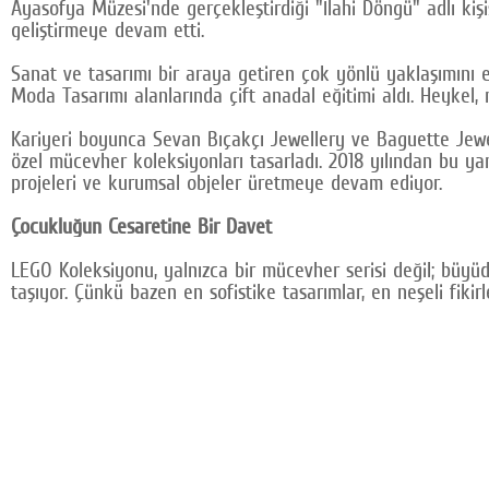
Ayasofya Müzesi'nde gerçekleştirdiği "İlahi Döngü" adlı kiş
geliştirmeye devam etti.
Sanat ve tasarımı bir araya getiren çok yönlü yaklaşımını e
Moda Tasarımı alanlarında çift anadal eğitimi aldı. Heykel, 
Kariyeri boyunca Sevan Bıçakçı Jewellery ve Baguette Jewel
özel mücevher koleksiyonları tasarladı. 2018 yılından bu ya
projeleri ve kurumsal objeler üretmeye devam ediyor.
Çocukluğun Cesaretine Bir Davet
LEGO Koleksiyonu, yalnızca bir mücevher serisi değil; büy
taşıyor. Çünkü bazen en sofistike tasarımlar, en neşeli fikir