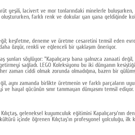
ümrüt yeşili, lacivert ve mor tonlarındaki minelerle buluşurke
 oluştururken, farklı renk ve dokular yan yana geldiğinde kol
eğil; keşfetme, deneme ve üretme cesaretini temsil eden evr
 daha özgür, renkli ve eğlenceli bir yaklaşım öneriyor.
 şunları söylüyor: "Kapalıçarşı bana yalnızca zanaati değil,
aya getirmeyi sağladı. LEGO Koleksiyonu bu iki dünyanın kesişt
her zaman ciddi olmak zorunda olmadığına, bazen bir gülüm
ğil, aynı zamanda birlikte üretmenin ve farklı parçaların uyu
kiyi ve hayal gücünün sınır tanımayan dünyasını temsil ediyor.
Kılıçtaş, geleneksel kuyumculuk eğitimini Kapalıçarşı'nın den
ültürü içinde öğrenen Kılıçtaş'ın profesyonel yolculuğu, ilk k