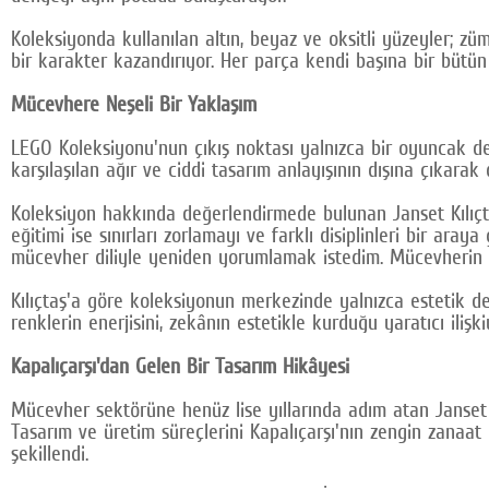
Koleksiyonda kullanılan altın, beyaz ve oksitli yüzeyler; z
bir karakter kazandırıyor. Her parça kendi başına bir bütün
Mücevhere Neşeli Bir Yaklaşım
LEGO Koleksiyonu'nun çıkış noktası yalnızca bir oyuncak d
karşılaşılan ağır ve ciddi tasarım anlayışının dışına çıkarak
Koleksiyon hakkında değerlendirmede bulunan Janset Kılıçtaş
eğitimi ise sınırları zorlamayı ve farklı disiplinleri bir ar
mücevher diliyle yeniden yorumlamak istedim. Mücevherin 
Kılıçtaş'a göre koleksiyonun merkezinde yalnızca estetik de
renklerin enerjisini, zekânın estetikle kurduğu yaratıcı iliş
Kapalıçarşı'dan Gelen Bir Tasarım Hikâyesi
Mücevher sektörüne henüz lise yıllarında adım atan Janset 
Tasarım ve üretim süreçlerini Kapalıçarşı'nın zengin zanaat k
şekillendi.