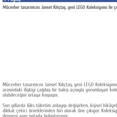
Mücevher tasarımcısı Janset Kılıçtaş, yeni LEGO Koleksiyonu ile ço
Mücevher tasarımcısı Janset Kılıçtaş, yeni LEGO Koleksiyonu i
arasındaki ilişkiyi çağdaş bir bakış açısıyla yorumlayan ko
olabileceğini ortaya koyuyor.
Son yıllarda lüks tüketim anlayışı değişirken, kişisel hikâ
dikkat çekici örneklerinden biri olarak öne çıkıyor. Koleksi
dengeyi aynı potada buluşturuyor.