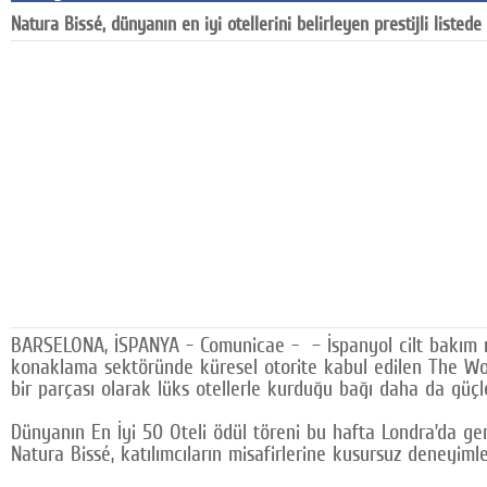
Natura Bissé, dünyanın en iyi otellerini belirleyen prestijli listed
Google Plus
© 2026 TÜM HAKLARI SAKLIDIR
BARSELONA, İSPANYA - Comunicae - – İspanyol cilt bakım mar
konaklama sektöründe küresel otorite kabul edilen The World
bir parçası olarak lüks otellerle kurduğu bağı daha da güçle
Dünyanın En İyi 50 Oteli ödül töreni bu hafta Londra’da ger
Natura Bissé, katılımcıların misafirlerine kusursuz deneyim