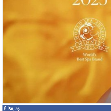
Facebook
Diziler
Karikatür
Youtube
Polemik
Reklam
Yazarlar
Künye
SOSYAL MEDYA
Facebook
Twitter
Paylaş