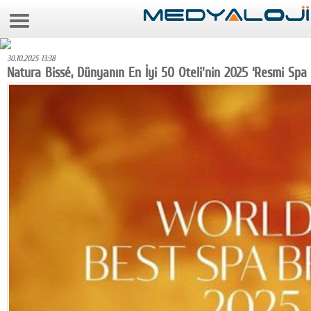
7 Ağustos 2026 1:17:52
Anasayfa
30.10.2025 13:38
Foto Galeri
Natura Bissé, Dünyanın En İyi 50 Oteli'nin 2025 ‘Resmi Spa 
Video Galeri
Gazeteler
Medya
Reyting-tiraj
Teknoloji
Televizyon
Dünya
Pr