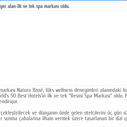
e yer alan ilk ve tek spa markası oldu.
kası Natura Bissé, lüks wellness deneyimleri alanındaki lide
’s 50 Best Hotels’in ilk ve tek “Resmi Spa Markası” oldu. Bu
ndiriyor.
çekleştirilecek ve dünyanın önde gelen otelcilerini üç gün sür
ler sunma çabalarına ilham vermek üzere tasarlanan bir dizi 