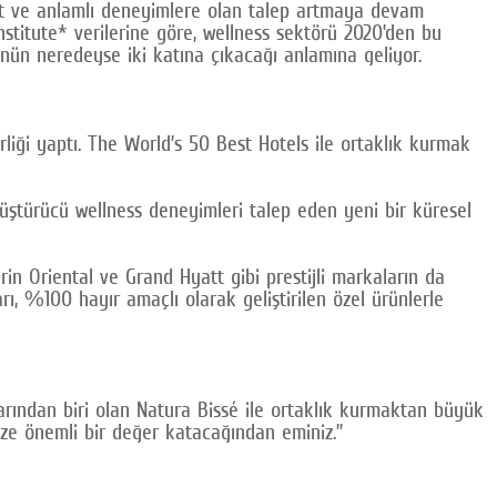
nt ve anlamlı deneyimlere olan talep artmaya devam
stitute* verilerine göre, wellness sektörü 2020’den bu
nün neredeyse iki katına çıkacağı anlamına geliyor.
irliği yaptı. The World’s 50 Best Hotels ile ortaklık kurmak
üştürücü wellness deneyimleri talep eden yeni bir küresel
in Oriental ve Grand Hyatt gibi prestijli markaların da
, %100 hayır amaçlı olarak geliştirilen özel ürünlerle
arından biri olan Natura Bissé ile ortaklık kurmaktan büyük
ize önemli bir değer katacağından eminiz.”