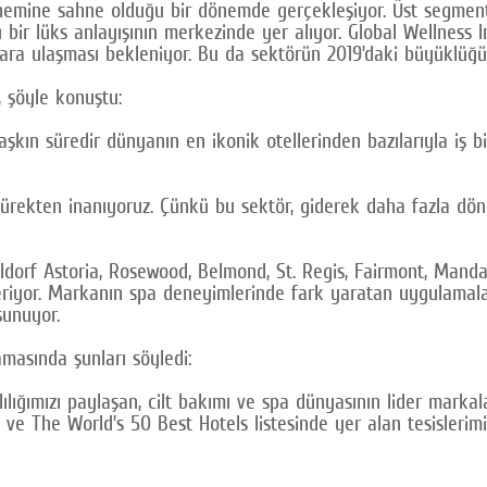
dönemine sahne olduğu bir dönemde gerçekleşiyor. Üst segme
ir lüks anlayışının merkezinde yer alıyor. Global Wellness In
ara ulaşması bekleniyor. Bu da sektörün 2019’daki büyüklüğü
, şöyle konuştu:
 aşkın süredir dünyanın en ikonik otellerinden bazılarıyla iş b
ürekten inanıyoruz. Çünkü bu sektör, giderek daha fazla dön
ldorf Astoria, Rosewood, Belmond, St. Regis, Fairmont, Mandar
iyor. Markanın spa deneyimlerinde fark yaratan uygulamaları
sunuyor.
amasında şunları söyledi:
ğımızı paylaşan, cilt bakımı ve spa dünyasının lider markal
ve The World’s 50 Best Hotels listesinde yer alan tesislerim