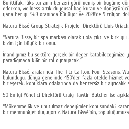
Bu ittifak, lüks turizmin benzeri görülmemiş bir büyüme 
ederken, wellness artık duygusal bağ kuran ve dönüştürücü b
yana her yıl %9 oranında büyüyor ve 2028’de 9 trilyon dol
Natura Bissé Group Stratejik Projeler Direktörü Lluis Uriach
“Natura Bissé, bir spa markası olarak yola çıktı ve kırk yılı
bizim için büyük bir onur.
İnandığımız bu sektöre gerçek bir değer katabileceğimize y
paradigmada kilit bir rol oynayacak.”
Natura Bissé, aralarında The Ritz-Carlton, Four Seasons, Wa
bulunduğu, dünya genelinde 450’den fazla otelde hizmet ver
birleşerek, konuklara odalarında da benzersiz bir ayrıcalık 
50 En iyi Yönetici Direktörü Craig Hawtin-Butcher ise açıkl
“Mükemmellik ve unutulmaz deneyimler konusundaki kararlılı
bir memnuniyet duyuyoruz. Natura Bissé’nin, topluluğumuza 