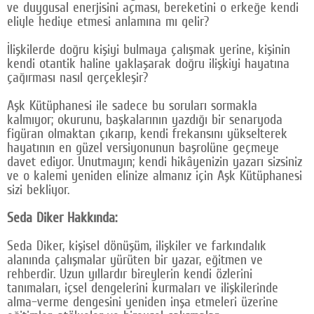
ve duygusal enerjisini açması, bereketini o erkeğe kendi
eliyle hediye etmesi anlamına mı gelir?
İlişkilerde doğru kişiyi bulmaya çalışmak yerine, kişinin
kendi otantik haline yaklaşarak doğru ilişkiyi hayatına
çağırması nasıl gerçekleşir?
Aşk Kütüphanesi ile sadece bu soruları sormakla
kalmıyor; okurunu, başkalarının yazdığı bir senaryoda
figüran olmaktan çıkarıp, kendi frekansını yükselterek
hayatının en güzel versiyonunun başrolüne geçmeye
davet ediyor. Unutmayın; kendi hikâyenizin yazarı sizsiniz
ve o kalemi yeniden elinize almanız için Aşk Kütüphanesi
sizi bekliyor.
Seda Diker Hakkında:
Seda Diker, kişisel dönüşüm, ilişkiler ve farkındalık
alanında çalışmalar yürüten bir yazar, eğitmen ve
rehberdir. Uzun yıllardır bireylerin kendi özlerini
tanımaları, içsel dengelerini kurmaları ve ilişkilerinde
alma–verme dengesini yeniden inşa etmeleri üzerine