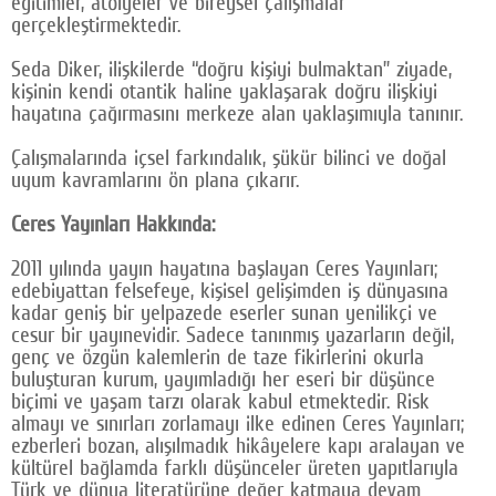
eğitimler, atölyeler ve bireysel çalışmalar
gerçekleştirmektedir.
Seda Diker, ilişkilerde “doğru kişiyi bulmaktan” ziyade,
kişinin kendi otantik haline yaklaşarak doğru ilişkiyi
hayatına çağırmasını merkeze alan yaklaşımıyla tanınır.
Çalışmalarında içsel farkındalık, şükür bilinci ve doğal
uyum kavramlarını ön plana çıkarır.
Ceres Yayınları Hakkında:
2011 yılında yayın hayatına başlayan Ceres Yayınları;
edebiyattan felsefeye, kişisel gelişimden iş dünyasına
kadar geniş bir yelpazede eserler sunan yenilikçi ve
cesur bir yayınevidir. Sadece tanınmış yazarların değil,
genç ve özgün kalemlerin de taze fikirlerini okurla
buluşturan kurum, yayımladığı her eseri bir düşünce
biçimi ve yaşam tarzı olarak kabul etmektedir. Risk
almayı ve sınırları zorlamayı ilke edinen Ceres Yayınları;
ezberleri bozan, alışılmadık hikâyelere kapı aralayan ve
kültürel bağlamda farklı düşünceler üreten yapıtlarıyla
Türk ve dünya literatürüne değer katmaya devam