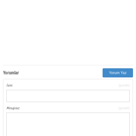
Yorumlar
Yorum Yaz
İsim:
(gerekli)
Mesajınız:
(gerekli)