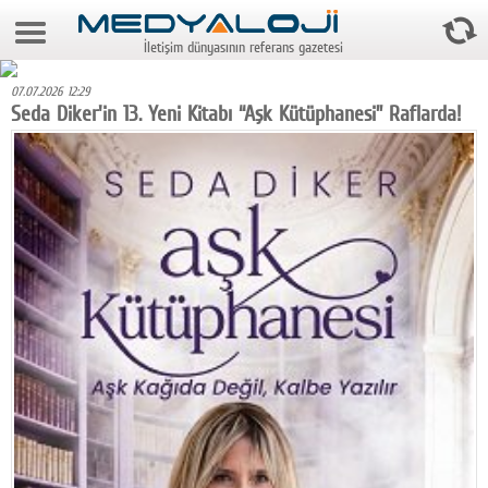
9 Ağustos 2026 7:46:14
İletişim dünyasının referans gazetesi
Anasayfa
07.07.2026 12:29
Foto Galeri
Seda Diker'in 13. Yeni Kitabı “Aşk Kütüphanesi” Raflarda!
Video Galeri
Gazeteler
Medya
Reyting-tiraj
Teknoloji
Televizyon
Dünya
Pr