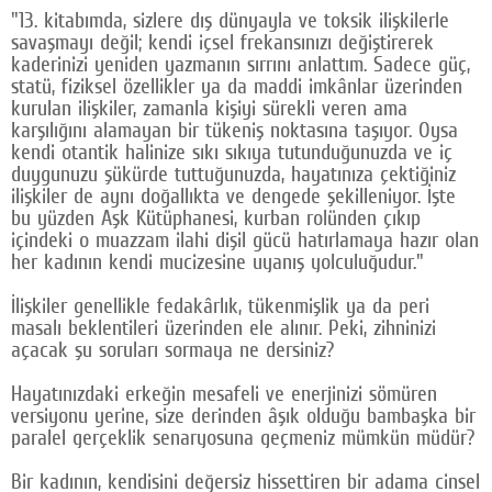
"13. kitabımda, sizlere dış dünyayla ve toksik ilişkilerle
savaşmayı değil; kendi içsel frekansınızı değiştirerek
kaderinizi yeniden yazmanın sırrını anlattım. Sadece güç,
statü, fiziksel özellikler ya da maddi imkânlar üzerinden
kurulan ilişkiler, zamanla kişiyi sürekli veren ama
karşılığını alamayan bir tükeniş noktasına taşıyor. Oysa
kendi otantik halinize sıkı sıkıya tutunduğunuzda ve iç
duygunuzu şükürde tuttuğunuzda, hayatınıza çektiğiniz
ilişkiler de aynı doğallıkta ve dengede şekilleniyor. İşte
bu yüzden Aşk Kütüphanesi, kurban rolünden çıkıp
içindeki o muazzam ilahi dişil gücü hatırlamaya hazır olan
her kadının kendi mucizesine uyanış yolculuğudur."
İlişkiler genellikle fedakârlık, tükenmişlik ya da peri
masalı beklentileri üzerinden ele alınır. Peki, zihninizi
açacak şu soruları sormaya ne dersiniz?
Hayatınızdaki erkeğin mesafeli ve enerjinizi sömüren
versiyonu yerine, size derinden âşık olduğu bambaşka bir
paralel gerçeklik senaryosuna geçmeniz mümkün müdür?
Bir kadının, kendisini değersiz hissettiren bir adama cinsel