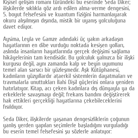
Kişisel gelişim romanı türündeki bu eserinde Seda Diker;
ilişkilerde sıklıkla göz ardı edilen alma-verme dengesini,
5. boyut felsefesini ve kuantum fiziğini harmanlayarak
okuru alışılmışın dışında, mistik bir uyanış yolculuğuna
davet ediyor.
Aysima, Leyla ve Gamze adındaki üç yakın arkadaşın
hayatlarının en dibe vurduğu noktada kesişen yolları,
aslında insanların hayatlarında gerçek değişimi sağlama
hikâyelerinin tam kendisidir. Bu yolculuk yalnızca bir ilişki
kurgusu değil, aynı zamanda kalp ve beyin uyumunu
temel alan sarsıcı bir yüzleşmedir. Aşk Kütüphanesi,
kadınların yüzyıllardır ataerkil sistemlerin dayatmaları ve
travmalarla unuttukları İlahi Dişil güçlerini onlara yeniden
hatırlatıyor. Kitap, acı çeken kadınlara dış dünyayla ya da
erkeklerle savaşmayı değil; frekans bandını değiştirerek
hak ettikleri gerçekliği hayatlarına çekebileceklerini
fısıldıyor.
Seda Diker, ilişkilerde yaşanan dengesizliklerin çoğunun
yanlış yerden yapılan seçimlerle başladığını vurguladığı
bu eserin temel felsefesini şu sözlerle anlatıyor: