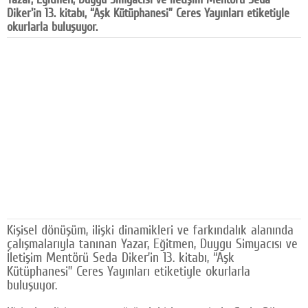
Diker'in 13. kitabı, “Aşk Kütüphanesi” Ceres Yayınları etiketiyle
Google Plus
okurlarla buluşuyor.
© 2026 TÜM HAKLARI SAKLIDIR
Kişisel dönüşüm, ilişki dinamikleri ve farkındalık alanında
çalışmalarıyla tanınan Yazar, Eğitmen, Duygu Simyacısı ve
İletişim Mentörü Seda Diker’in 13. kitabı, “Aşk
Kütüphanesi” Ceres Yayınları etiketiyle okurlarla
buluşuyor.