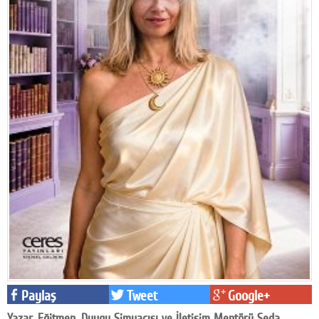
Facebook
Diziler
Karikatür
Youtube
Polemik
Reklam
Yazarlar
Künye
SOSYAL MEDYA
Facebook
Paylaş
Tweet
Google+
Twitter
Yazar, Eğitmen, Duygu Simyacısı ve İletişim Mentörü Seda