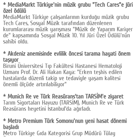
* MediaMarkt Türkiye'nin müzik grubu "Tech Cares"e jüri
özel ödülü
MediaMarkt Türkiye çalışanlarının kurduğu müzik grubu
Tech Cares, Sosyal Müzik tarafından düzenlenen
kurumlararası müzik yarışması "Müzik de Yaparım Kariyer
de" kapsamında Sosyal Müzik 10. Yıl Jüri Özel Ödülü'nün
sahibi oldu.
* Akdeniz anemisinde evlilik öncesi tarama hayati önem
taşıyor
Biruni Üniversitesi Tıp Fakültesi Hastanesi Hematoloji
Uzmanı Prof. Dr. Ali Hakan Kaya: "Erken teşhis edilen
hastalarda düzenli takip ve tedaviyle yaşam kalitesi
önemli ölçüde artırılabiliyor"
* Munich Re ve Türk Reasürans'tan TARSİM'e ziyaret
Tarım Sigortaları Havuzu (TARSİM), Munich Re ve Türk
Reasürans heyetini İstanbul'da ağırladı.
* Metro Premium Türk Somonu'nun yeni hasat dönemi
başladı
Metro Türkiye Gıda Kategorisi Grup Müdürü Tülay