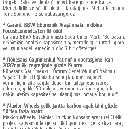
Öngel: "Balık ve deniz ürünleri kategorisinde kalite,
izlenebilirlik ve sürdürülebilirlik odağımızı Metro Premium
Türk Somonu ile somutlaştırıyoruz"
* Garanti BBVA Ekonomik Araştırmalar ekibine
FocusEconomics'ten iki ödül
Garanti BBVA Başekonomisti Seda Güler Mert: "Bu başarı,
ekibimizin analitik kapasitesinin, metodolojik tutarlılığının
ve uzun vadeli emeğinin güçlü bir göstergesi"
* Rönesans Gayrimenkul Yatırım'ın operasyonel karı
2026'nın ilk çeyreğinde yüzde 19 arttı
Rönesans Gayrimenkul Yatırım Genel Müdürü Yağmur
Yaşar: "Elde ettiğimiz bu sonuçlar, operasyonel
verimliliğimizde kayda değer bir iyileşmeye işaret
ederken, yıllık 150 milyon avronun üzerinde güçlü bir
nakit üretim kapasitesine ulaştığımızı ortaya koyuyor"
* Maxion Wheels çelik jantta karbon ayak izini yüzde
50'den fazla azalttı
Maxion Wheels, Daimler Truck'ın konsept aracı reECONIC
projesi kapsamında geliştirdiği yeni nesil çelik ticari araç
jantıyla sürdürülebilirlikte öne çıkıyor.