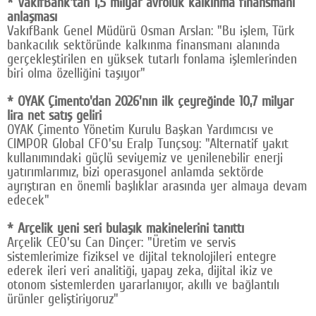
* VakıfBank'tan 1,5 milyar avroluk kalkınma finansmanı
anlaşması
Google Plus
VakıfBank Genel Müdürü Osman Arslan: "Bu işlem, Türk
bankacılık sektöründe kalkınma finansmanı alanında
© 2026 TÜM HAKLARI SAKLIDIR
gerçekleştirilen en yüksek tutarlı fonlama işlemlerinden
biri olma özelliğini taşıyor"
* OYAK Çimento'dan 2026'nın ilk çeyreğinde 10,7 milyar
lira net satış geliri
OYAK Çimento Yönetim Kurulu Başkan Yardımcısı ve
CIMPOR Global CFO'su Eralp Tunçsoy: "Alternatif yakıt
kullanımındaki güçlü seviyemiz ve yenilenebilir enerji
yatırımlarımız, bizi operasyonel anlamda sektörde
ayrıştıran en önemli başlıklar arasında yer almaya devam
edecek"
* Arçelik yeni seri bulaşık makinelerini tanıttı
Arçelik CEO'su Can Dinçer: "Üretim ve servis
sistemlerimize fiziksel ve dijital teknolojileri entegre
ederek ileri veri analitiği, yapay zeka, dijital ikiz ve
otonom sistemlerden yararlanıyor, akıllı ve bağlantılı
ürünler geliştiriyoruz"