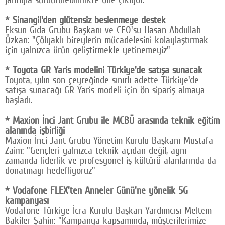
* Sinangil'den glütensiz beslenmeye destek
Eksun Gıda Grubu Başkanı ve CEO'su Hasan Abdullah
Özkan: "Çölyaklı bireylerin mücadelesini kolaylaştırmak
için yalnızca ürün geliştirmekle yetinemeyiz"
* Toyota GR Yaris modelini Türkiye'de satışa sunacak
Toyota, yılın son çeyreğinde sınırlı adette Türkiye'de
satışa sunacağı GR Yaris modeli için ön sipariş almaya
başladı.
* Maxion İnci Jant Grubu ile MCBÜ arasında teknik eğitim
alanında işbirliği
Maxion İnci Jant Grubu Yönetim Kurulu Başkanı Mustafa
Zaim: "Gençleri yalnızca teknik açıdan değil, aynı
zamanda liderlik ve profesyonel iş kültürü alanlarında da
donatmayı hedefliyoruz"
* Vodafone FLEX'ten Anneler Günü'ne yönelik 5G
kampanyası
Vodafone Türkiye İcra Kurulu Başkan Yardımcısı Meltem
Bakiler Şahin: "Kampanya kapsamında, müşterilerimize