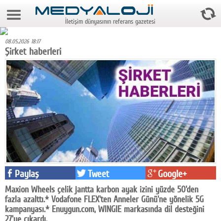
6 Ağustos 2026 3:41:32
İletişim dünyasının referans gazetesi
Anasayfa
08.05.2026 18:17
Foto Galeri
Şirket haberleri
Video Galeri
Gazeteler
Medya
Reyting-tiraj
Teknoloji
Televizyon
Paylaş
Tweet
Google+
Maxion Wheels çelik jantta karbon ayak izini yüzde 50'den
Dünya
fazla azalttı.* Vodafone FLEX'ten Anneler Günü'ne yönelik 5G
kampanyası.* Enuygun.com, WINGIE markasında dil desteğini
Pr
27'ye çıkardı.