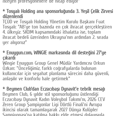
isteyen profesyonellere de hitap ediyor"
* Tosyalı Holding ana sponsorluğunda 3. Yeşil Çelik Zirvesi
düzenlendi
TÇÜD ve Tosyalı Holding Yönetim Kurulu Başkanı Fuat
Tosyalı: "AB'ye ton bazında en çok ihracat gerçekleştiren
4. ülkeyiz. SKDM kapsamındaki ithalatta ise, toplam
ihracat bedeli üzerinden Ukrayna'nın ardından 2. sırada
yer alıyoruz"
* Enuygun.com, WINGIE markasında dil desteğini 27'ye
çıkardı
Wingie Enuygun Group Genel Müdür Yardımcısı Orkun
Özkan: "Önceliğimiz, farklı coğrafyalarda bulunan
kullanıcılar için seyahat planlama sürecini daha güvenli,
anlaşılır ve konforlu hale getirmek"
* Beymen Club'dan Eczacıbaşı Dynavit'e tebrik mesajı
Beymen Club, 6 yıldır stil sponsorluğunu üstlendiği
Eczacıbaşı Dynavit Kadın Voleybol Takımı'nı, 2026 CEV
Zeren Group Şampiyonlar Ligi Dörtlü Finali'ni Avrupa
ikincisi olarak tamamlayarak 2027 Dünya Kulüpler
Şampiyonası'na katılma hakkı elde etmesi dolayısıyla