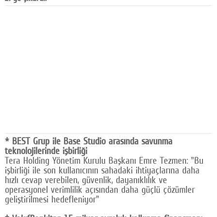
Facebook
Diziler
Karikatür
Youtube
Polemik
Reklam
Yazarlar
* BEST Grup ile Base Studio arasında savunma
teknolojilerinde işbirliği
Künye
Tera Holding Yönetim Kurulu Başkanı Emre Tezmen: "Bu
işbirliği ile son kullanıcının sahadaki ihtiyaçlarına daha
SOSYAL MEDYA
hızlı cevap verebilen, güvenlik, dayanıklılık ve
Facebook
operasyonel verimlilik açısından daha güçlü çözümler
geliştirilmesi hedefleniyor"
Twitter