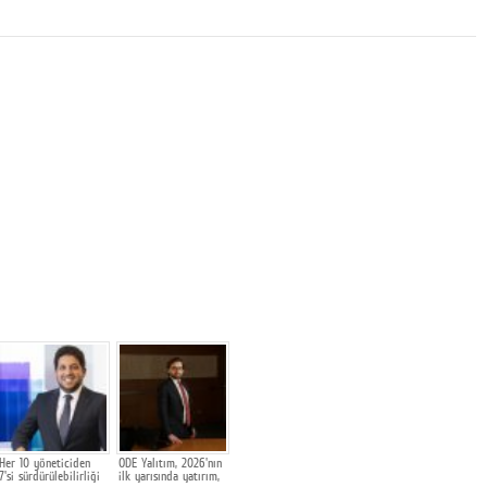
Her 10 yöneticiden
ODE Yalıtım, 2026'nın
7'si sürdürülebilirliği
ilk yarısında yatırım,