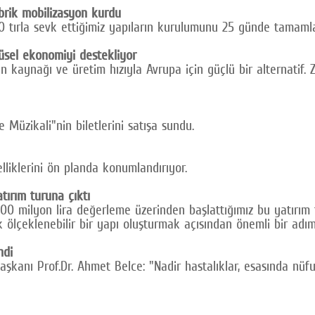
rik mobilizasyon kurdu
0 tırla sevk ettiğimiz yapıların kurulumunu 25 günde tamaml
sel ekonomiyi destekliyor
n kaynağı ve üretim hızıyla Avrupa için güçlü bir alternatif.
e Müzikali"nin biletlerini satışa sundu.
lliklerini ön planda konumlandırıyor.
tırım turuna çıktı
0 milyon lira değerleme üzerinden başlattığımız bu yatırım t
 ölçeklenebilir bir yapı oluşturmak açısından önemli bir adı
ndi
aşkanı Prof.Dr. Ahmet Belce: "Nadir hastalıklar, esasında nüfus