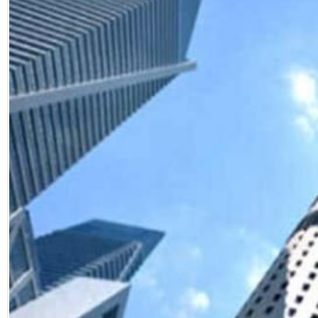
Facebook
Diziler
Karikatür
Youtube
Polemik
Reklam
Yazarlar
Künye
SOSYAL MEDYA
Facebook
Twitter