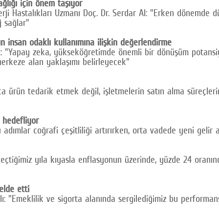
ğlığı için önem taşıyor
i Hastalıkları Uzmanı Doç. Dr. Serdar Al: "Erken dönemde düz
 sağlar"
 insan odaklı kullanımına ilişkin değerlendirme
at: "Yapay zeka, yükseköğretimde önemli bir dönüşüm potansi
 merkeze alan yaklaşımı belirleyecek"
 ürün tedarik etmek değil, işletmelerin satın alma süreçlerin
 hedefliyor
ımlar coğrafi çeşitliliği artırırken, orta vadede yeni gelir a
çtiğimiz yıla kıyasla enflasyonun üzerinde, yüzde 24 oranında
elde etti
: "Emeklilik ve sigorta alanında sergilediğimiz bu perform