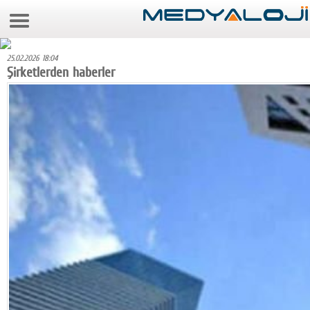
8 Ağustos 2026 16:14:25
Anasayfa
25.02.2026 18:04
Foto Galeri
Şirketlerden haberler
Video Galeri
Gazeteler
Medya
Reyting-tiraj
Teknoloji
Televizyon
Dünya
Pr