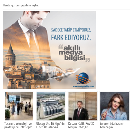
Henüz yorum yapılmamıştır.
Tasarım, teknoloji ve
Ulusoy Un, Türkiye'nin
Kocaer Çelik FAVÖK
İşveren Markasının
profesyonel etkileşim
Lider Un Markası
Marjını %16,1'e
Geleceğini