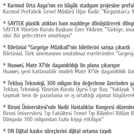
* Karmod Orta Asya'nın en büyük stadyum projesine prefab
Karmod Prefabrik Genel Müdürü Uğur Kadir: "Kırgızistan'a 1
* SAYTEK plastik atıkları ham maddeye dönüştürerek döngü
SAYTEK Yönetim Kurulu Başkanı Özer Yıldırım: "Türkiye, insa
olur. Biz gelecekten umutluyuz"
* Biletinial "Gırgıriye Müzikali"nin biletlerini satışa çıkardı
Biletinial, Türk sinemasının unutulmaz eserlerinden "Gırgıriy
* Huawei, Mate X7'de dayanıklılığı ön plana çıkarıyor
Huawei, yeni katlanabilir modeli Mate X7'de dayanıklılık öze
* Tekbaş Teknoloji, 300 milyon lira değerleme üzerinden ya
Tekbaş Teknoloji Yönetim Kurulu Üyesi Ege Baş: "Yaklaşık 30
taşımak hem de pazarlama ve iş ortaklığı ağımızı büyüterek
* Biruni Üniversitesi'nde Nadir Hastalıklar Kongresi düzenle
Biruni Üniversitesi Tıp Fakültesi Temel Tıp Bilimleri Bölüm B
Dünyada 300 milyondan fazla kişiyi etkiliyor"
* ON Dijital kasko süreçlerini dijital ortama taşıdı