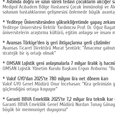
* Astımda doğru ve uzun süreli tedavi çocukların akciğer sa
Medipol Acıbadem Bölge Hastanesi Çocuk İmmünoloji ve Alerj
solunum hastalıklarının gelişmesini önlemede büyük avantaj
* Yeditepe Üniversitesinden yükseköğretimde yapay zekanın
Yeditepe Üniversitesi Rektör Yardımcısı Prof. Dr. Oğuz Bay
üniversitelerin araştırma kültürü, eğitim anlayışı ve insanı
* Avansas Türkiye'den iş yeri ihtiyaçlarına yerli çözümler
Avansas Ticaret Direktörü Murat Şentürk: "Amacımız yalnızca
stratejik bir iş ortağı olmak"
* OMSAN Lojistik yeni anlaşmalarla 7 milyar liralık iş hacmi
OMSAN Lojistik Yönetim Kurulu Başkanı Ergun Arıburnu: "Bu ad
* Vakıf GYO'dan 2025'te 780 milyon lira net dönem karı
Vakıf GYO Genel Müdürü Onur İncehasan: "Kira gelirimizin ge
güçlendiğini ortaya koyuyor"
* Garanti BBVA Emeklilik 2025'te 7,2 milyar lira teknik kar 
Garanti BBVA Emeklilik Genel Müdürü Nurdan Tunay Günaylı
büyük bir memnuniyet duyuyoruz"