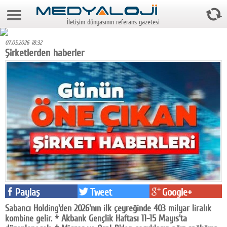
8 Ağustos 2026 18:01:07
İletişim dünyasının referans gazetesi
Anasayfa
07.05.2026 18:32
Foto Galeri
Şirketlerden haberler
Video Galeri
Gazeteler
Medya
Reyting-tiraj
Teknoloji
Televizyon
Paylaş
Tweet
Google+
Dünya
Sabancı Holding'den 2026'nın ilk çeyreğinde 403 milyar liralık
Pr
kombine gelir. * Akbank Gençlik Haftası 11-15 Mayıs'ta