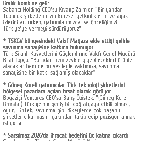
liralık kombine gelir
Google Plus
Sabancı Holding CEO'su Kıvanç Zaimler: "Bir yandan
Topluluk şirketlerimizin küresel yetkinliklerini ve ayak
© 2026 TÜM HAKLARI SAKLIDIR
izlerini artırırken, yatırımlarımızda ise önceliğimizi
Türkiye'ye vermeyi sürdürüyoruz"
* TSKGV bünyesindeki Vakıf Mağaza elde ettiği gelirle
savunma sanayisine katkıda bulunuyor
Türk Silahlı Kuvvetlerini Güçlendirme Vakfı Genel Müdürü
Bilal Topçu: "Buradan hem zevkle giyebilecekleri ürünler
alacaklar hem de bu vesileyle vakfımıza, savunma
sanayisine bir katkı sağlamış olacaklar"
* Güney Koreli yatırımcılar Türk teknoloji şirketlerini
bölgesel pazarlara açılan fırsat olarak görüyor
Boğaziçi Ventures CEO'su Barış Özistek: "(Güney Koreli
firmalar) Türkiye'nin geniş bir coğrafyaya etkili olması,
oyun, FinTek, savunma gibi dikeylerde çok başarılı
şirketler çıkarmasını yakından takip edip pozisyon almak
istiyorlar"
* Sarsılmaz 2026'da ihracat hedefini üç katına çıkardı