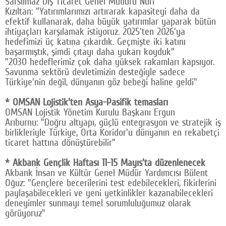
Sarsılmaz Dış Ticaret Genel Müdürü Nuri
Kızıltan: "Yatırımlarımızı artırarak kapasiteyi daha da
efektif kullanarak, daha büyük yatırımlar yaparak bütün
ihtiyaçları karşılamak istiyoruz. 2025'ten 2026'ya
hedefimizi üç katına çıkardık. Geçmişte iki katını
başarmıştık, şimdi çıtayı daha yukarı koyduk"
"2030 hedeflerimiz çok daha yüksek rakamları kapsıyor.
Savunma sektörü devletimizin desteğiyle sadece
Türkiye'nin değil, dünyanın göz bebeği haline geldi"
* OMSAN Lojistik'ten Asya-Pasifik temasları
OMSAN Lojistik Yönetim Kurulu Başkanı Ergun
Arıburnu: "Doğru altyapı, güçlü entegrasyon ve stratejik iş
birlikleriyle Türkiye, Orta Koridor'u dünyanın en rekabetçi
ticaret hattına dönüştürebilir"
* Akbank Gençlik Haftası 11-15 Mayıs'ta düzenlenecek
Akbank İnsan ve Kültür Genel Müdür Yardımcısı Bülent
Oğuz: "Gençlere becerilerini test edebilecekleri, fikirlerini
paylaşabilecekleri ve yeni yetkinlikler kazanabilecekleri
deneyimler sunmayı temel sorumluluğumuz olarak
görüyoruz"