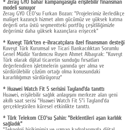
* Zeray GYO bahar kampanyasıyla erişilebilir finansman
modeli sunuyor
Zeray GYO CEO'su Furkan Bozan: "Projelerimiz ilerledikçe
maliyet kazançlı hizmet alım gücümüz ve yüksek katma
değerli orta üstü segmentteki portföy çeşitliliğimizle
değerimiz daha yüksek kazançlara erişecek"
* Kuveyt Türk'ten e-ihracatçılara özel finansman desteği
Kuveyt Türk Kurumsal ve Ticari Bankacılıktan Sorumlu
Genel Müdür Yardımcısı Ruşen Ahmet Albayrak: "Kuveyt
Türk olarak dijital ticaretin sunduğu fırsatları
değerlendiren işletmelerin yanında yer alma ve
sürdürülebilir çözüm ortağı olma konusundaki
kararlılığımızı sürdürüyoruz"
* Huawei Watch Fit 5 serisini Tayland'da tanıttı
Huawei, erişilebilir sağlık anlayışını merkeze alan yeni
akıllı saat serisi "Huawei Watch Fit 5"i Tayland'da
gerçekleştirilen küresel etkinlikte tanıttı.
* Türk Telekom CEO'su Şahin: "Beklentileri aşan karlılık
sağladık"
"Teknoloji birikimimiz ve uzman kadrolarımızla dijital