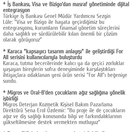
* İş Bankası, Visa ve Bizigo'dan masraf yönetiminde dijital
entegrasyon
Türkiye İş Bankası Genel Müdür Yardımcısı Sezgin
Lüle: "Visa ve Bizigo ile hayata geçirdiğimiz bu
entegrasyonu, kurumların finansal yönetim süreçlerini
daha sağlıklı ve sürdürülebilir kılan önemli bir çözüm
olarak görüyoruz"
* Karaca "kapsayıcı tasarım anlayışı" ile geliştirdiği For
All serisini kullanıcılarıyla buluşturdu
Karaca, tutma becerilerinde kalıcı ya da geçici zorluklar
yaşayan bireylerin sofra deneyiminde karşılaştıkları
ihtiyaçlara odaklanan yeni ürün serisi "For All"ı beğeniye
sundu.
* Migros ve Oral-B'den çocukların ağız sağlığına yönelik
işbirliği
Migros Deterjan Kozmetik Kişisel Bakım Pazarlama
Direktörü Sena Erol Özdemir: "Bu proje ile de çocukların
ağız ve diş sağlığı konusunda bilgi ve farkındalıklarının
yükseltilmesine destek vermekten mutluyuz"