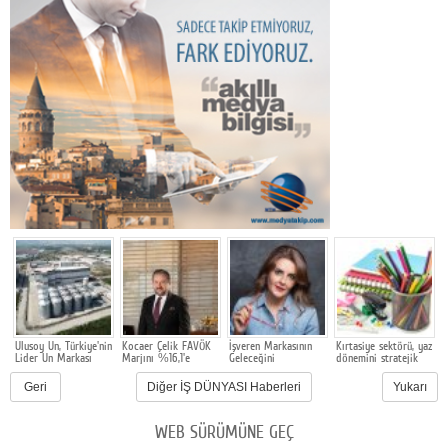
e
Ulusoy Un, Türkiye'nin
Kocaer Çelik FAVÖK
İşveren Markasının
Kırtasiye sektörü, yaz
m
Lider Un Markası
Marjını %16,1'e
Geleceğini
dönemini stratejik
G
Olmayı Sürdürüyor
Yükselterek Bilanço
Şekillendiren
hazırlık ve dönüşüm
M
u
Yapısını
Akademi 16. Kez
süreciyle yönetiyor
F
Geri
Diğer İŞ DÜNYASI Haberleri
Yukarı
Güçlendirmeye
Başlıyor
Y
Devam Etti
WEB SÜRÜMÜNE GEÇ