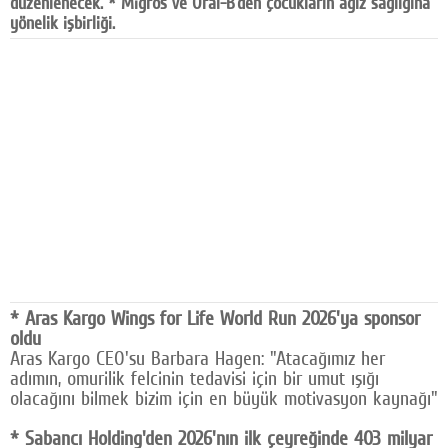
düzenlenecek. * Migros ve Oral-B'den çocukların ağız sağlığına
yönelik işbirliği.
Facebook
Diziler
Karikatür
Youtube
Polemik
Reklam
Yazarlar
* Aras Kargo Wings for Life World Run 2026'ya sponsor
Künye
oldu
SOSYAL MEDYA
Aras Kargo CEO'su Barbara Hagen: "Atacağımız her
adımın, omurilik felcinin tedavisi için bir umut ışığı
Facebook
olacağını bilmek bizim için en büyük motivasyon kaynağı"
Twitter
* Sabancı Holding'den 2026'nın ilk çeyreğinde 403 milyar