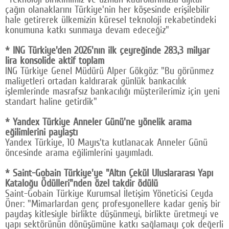
çağın olanaklarını Türkiye'nin her köşesinde erişilebilir
hale getirerek ülkemizin küresel teknoloji rekabetindeki
konumuna katkı sunmaya devam edeceğiz"
* ING Türkiye'den 2026'nın ilk çeyreğinde 283,3 milyar
lira konsolide aktif toplam
ING Türkiye Genel Müdürü Alper Gökgöz: "Bu görünmez
maliyetleri ortadan kaldırarak günlük bankacılık
işlemlerinde masrafsız bankacılığı müşterilerimiz için yeni
standart haline getirdik"
* Yandex Türkiye Anneler Günü'ne yönelik arama
eğilimlerini paylaştı
Yandex Türkiye, 10 Mayıs'ta kutlanacak Anneler Günü
öncesinde arama eğilimlerini yayımladı.
* Saint-Gobain Türkiye'ye "Altın Çekül Uluslararası Yapı
Kataloğu Ödülleri"nden özel takdir ödülü
Saint-Gobain Türkiye Kurumsal İletişim Yöneticisi Ceyda
Öner: "Mimarlardan genç profesyonellere kadar geniş bir
paydaş kitlesiyle birlikte düşünmeyi, birlikte üretmeyi ve
yapı sektörünün dönüşümüne katkı sağlamayı çok değerli