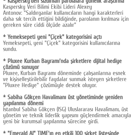
* Kaspersky'den sızdırılan parolalara yönelik araştırma
Kaspersky Veri Bilimi Ekibi Lideri Alexey
Antonov: "Saldırganlar kullanıcıların hangi karakterleri
daha sık tercih ettiğini bildiğinde, parolanın kırılması için
gereken süre ciddi ölçüde azalır"
* Yemeksepeti yeni "Çiçek" kategorisini açtı
Yemeksepeti, yeni "Çiçek" kategorisini kullanıcılarına
sundu.
* Pluxee Kurban Bayramı'nda şirketlere dijital hediye
çözümü sunuyor
Pluxee, Kurban Bayramı döneminde çalışanlarına esnek
ve kişiselleştirilebilir faydalar sunmak isteyen şirketlere
"Pluxee Hediye" çözümüyle destek oluyor.
* Sabiha Gökçen Havalimanı üst yönetiminde yeniden
yapılanma dönemi
İstanbul Sabiha Gökçen (ISG) Uluslararası Havalimanı, üst
yönetim ve teknik liderlik yapısını güçlendirmek amacıyla
yeni bir kurumsal yapılanma sürecine girdi.
* "Emerald AI" TIME'ın en etkili 100 şirket listesinde