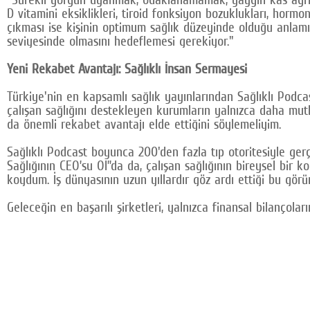
D vitamini eksiklikleri, tiroid fonksiyon bozuklukları, hormo
çıkması ise kişinin optimum sağlık düzeyinde olduğu anlamına
seviyesinde olmasını hedeflemesi gerekiyor."
Yeni Rekabet Avantajı: Sağlıklı İnsan Sermayesi
Türkiye'nin en kapsamlı sağlık yayınlarından Sağlıklı Podcas
çalışan sağlığını destekleyen kurumların yalnızca daha mutlu
da önemli rekabet avantajı elde ettiğini söylemeliyim.
Sağlıklı Podcast boyunca 200'den fazla tıp otoritesiyle gerç
Sağlığının CEO’su Ol”da da, çalışan sağlığının bireysel bir k
koydum. İş dünyasının uzun yıllardır göz ardı ettiği bu görün
Geleceğin en başarılı şirketleri, yalnızca finansal bilançolar