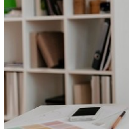
Facebook
Diziler
Karikatür
Youtube
Polemik
Reklam
Yazarlar
Künye
SOSYAL MEDYA
Facebook
Twitter