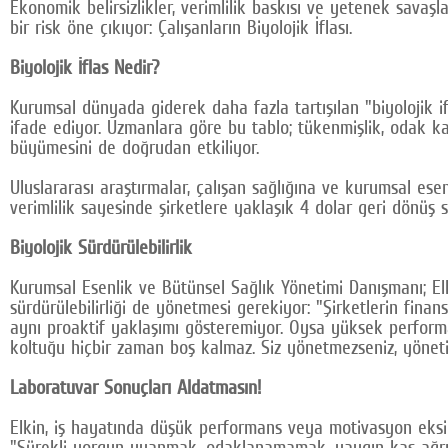
Ekonomik belirsizlikler, verimlilik baskısı ve yetenek savaşl
bir risk öne çıkıyor: Çalışanların Biyolojik İflası.
Biyolojik İflas Nedir?
Kurumsal dünyada giderek daha fazla tartışılan "biyolojik if
ifade ediyor. Uzmanlara göre bu tablo; tükenmişlik, odak kay
büyümesini de doğrudan etkiliyor.
Uluslararası araştırmalar, çalışan sağlığına ve kurumsal esen
verimlilik sayesinde şirketlere yaklaşık 4 dolar geri dönüş
Biyolojik Sürdürülebilirlik
Kurumsal Esenlik ve Bütünsel Sağlık Yönetimi Danışmanı; Elkin
sürdürülebilirliği de yönetmesi gerekiyor: "Şirketlerin fina
aynı proaktif yaklaşımı gösteremiyor. Oysa yüksek performan
koltuğu hiçbir zaman boş kalmaz. Siz yönetmezseniz, yönetim
Laboratuvar Sonuçları Aldatmasın!
Elkin, iş hayatında düşük performans veya motivasyon eksikl
"Sürekli yorgun uyanmak, odaklanamamak, yaygın kas ağrıla