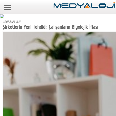
8 Ağustos 2026 10:59:49
Anasayfa
07.07.2026 11:31
Foto Galeri
Şirketlerin Yeni Tehdidi: Çalışanların Biyolojik İflası
Video Galeri
Gazeteler
Medya
Reyting-tiraj
Teknoloji
Televizyon
Dünya
Pr