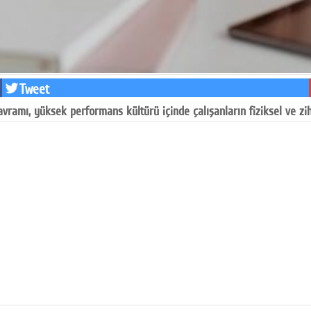
Tweet
avramı, yüksek performans kültürü içinde çalışanların fiziksel ve zi