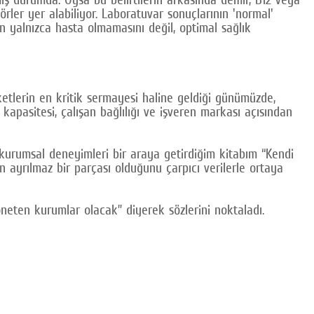
örler yer alabiliyor. Laboratuvar sonuçlarının 'normal'
ın yalnızca hasta olmamasını değil, optimal sağlık
rketlerin en kritik sermayesi haline geldiği günümüzde,
kapasitesi, çalışan bağlılığı ve işveren markası açısından
e kurumsal deneyimleri bir araya getirdiğim kitabım “Kendi
in ayrılmaz bir parçası olduğunu çarpıcı verilerle ortaya
 yöneten kurumlar olacak” diyerek sözlerini noktaladı.