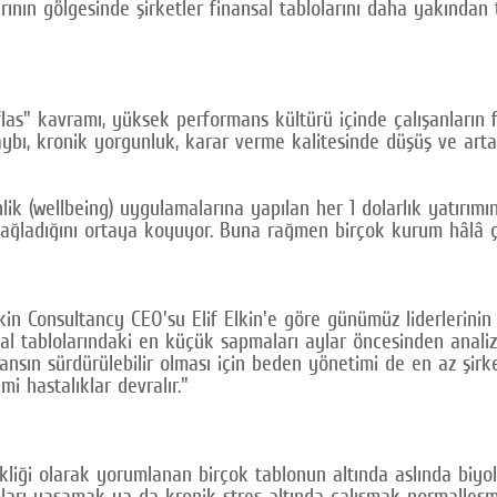
arının gölgesinde şirketler finansal tablolarını daha yakından 
las" kavramı, yüksek performans kültürü içinde çalışanların f
bı, kronik yorgunluk, karar verme kalitesinde düşüş ve artan 
lik (wellbeing) uygulamalarına yapılan her 1 dolarlık yatırımın
 sağladığını ortaya koyuyor. Buna rağmen birçok kurum hâlâ ça
 Consultancy CEO'su Elif Elkin'e göre günümüz liderlerinin yal
nsal tablolarındaki en küçük sapmaları aylar öncesinden analiz
sın sürdürülebilir olması için beden yönetimi de en az şirke
i hastalıklar devralır."
iği olarak yorumlanan birçok tablonun altında aslında biyoloj
rı yaşamak ya da kronik stres altında çalışmak normalleşmi