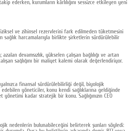
takip ederken, kurumların kârlılığını sessizce etkileyen yeni
iziksel ve zihinsel rezervlerini fark edilmeden tüketmesini
sağlık harcamalarıyla birlikte şirketlerin sürdürülebilir
; azalan devamsızlık, yükselen çalışan bağlılığı ve artan
lışan sağlığını bir maliyet kalemi olarak değerlendiriyor.
nızca finansal sürdürülebilirliği değil, biyolojik
 edebilen yöneticiler, konu kendi sağlıklarına geldiğinde
t yönetimi kadar stratejik bir konu. Sağlığınızın CEO
ik nedenlerin bulunabileceğini belirterek şunları söyledi:
ş durumda. Oysa bu belirtilerin arkasında demir, B12 veya