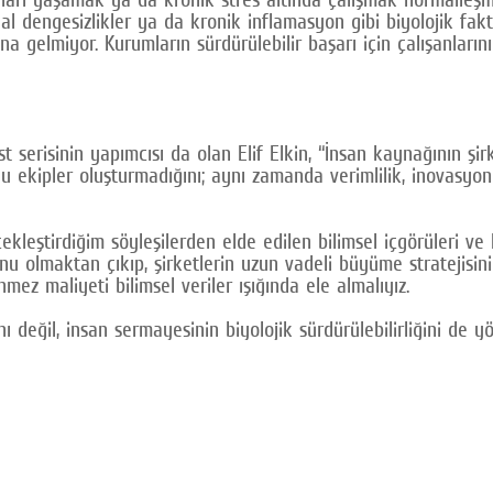
nal dengesizlikler ya da kronik inflamasyon gibi biyolojik fakt
 gelmiyor. Kurumların sürdürülebilir başarı için çalışanların
t serisinin yapımcısı da olan Elif Elkin, “İnsan kaynağının şi
 ekipler oluşturmadığını; aynı zamanda verimlilik, inovasyon 
ekleştirdiğim söyleşilerden elde edilen bilimsel içgörüleri v
onu olmaktan çıkıp, şirketlerin uzun vadeli büyüme stratejisin
mez maliyeti bilimsel veriler ışığında ele almalıyız.
ını değil, insan sermayesinin biyolojik sürdürülebilirliğini de