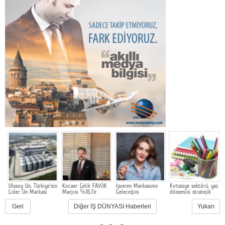
e
Ulusoy Un, Türkiye'nin
Kocaer Çelik FAVÖK
İşveren Markasının
Kırtasiye sektörü, yaz
m
Lider Un Markası
Marjını %16,1'e
Geleceğini
dönemini stratejik
G
Olmayı Sürdürüyor
Yükselterek Bilanço
Şekillendiren
hazırlık ve dönüşüm
M
u
Yapısını
Akademi 16. Kez
süreciyle yönetiyor
F
Geri
Diğer İŞ DÜNYASI Haberleri
Yukarı
Güçlendirmeye
Başlıyor
Y
Devam Etti