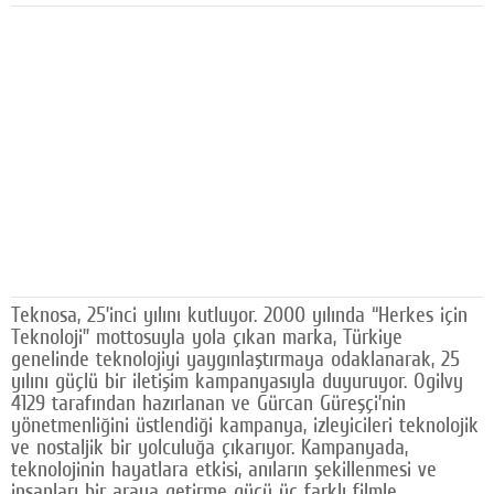
Facebook
Diziler
Karikatür
Youtube
Polemik
Reklam
Yazarlar
Teknosa, 25’inci yılını kutluyor. 2000 yılında “Herkes için
Teknoloji” mottosuyla yola çıkan marka, Türkiye
Künye
genelinde teknolojiyi yaygınlaştırmaya odaklanarak, 25
yılını güçlü bir iletişim kampanyasıyla duyuruyor. Ogilvy
SOSYAL MEDYA
4129 tarafından hazırlanan ve Gürcan Güreşçi’nin
yönetmenliğini üstlendiği kampanya, izleyicileri teknolojik
Facebook
ve nostaljik bir yolculuğa çıkarıyor. Kampanyada,
teknolojinin hayatlara etkisi, anıların şekillenmesi ve
Twitter
insanları bir araya getirme gücü üç farklı filmle