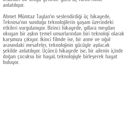
anlatılıyor.
Google Plus
Ahmet Mümtaz Taylan’ın seslendirdiği üç hikayede,
© 2026 TÜM HAKLARI SAKLIDIR
Teknosa’nın sunduğu teknolojilerin yaşam üzerindeki
etkileri vurgulanıyor. Birinci hikayede, yıllara meydan
okuyan bir aşkın temel unsurlarından biri teknoloji olarak
karşımıza çıkıyor. İkinci filmde ise, bir anne ve oğul
arasındaki mesafeler, teknolojinin gücüyle aşılacak
şekilde anlatılıyor. Üçüncü hikayede ise, bir ailenin içinde
doğan çocuksu bir hayal, teknolojiyle birleşerek hayat
buluyor.