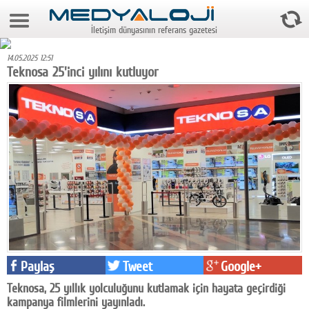
8 Ağustos 2026 9:02:32
İletişim dünyasının referans gazetesi
Anasayfa
14.05.2025 12:51
Foto Galeri
Teknosa 25'inci yılını kutluyor
Video Galeri
Gazeteler
Medya
Reyting-tiraj
Teknoloji
Televizyon
Paylaş
Tweet
Google+
Dünya
Teknosa, 25 yıllık yolculuğunu kutlamak için hayata geçirdiği
Pr
kampanya filmlerini yayınladı.