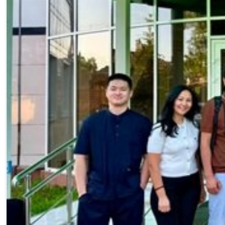
Facebook
Diziler
Karikatür
Youtube
Polemik
Reklam
Yazarlar
Künye
SOSYAL MEDYA
Facebook
Twitter