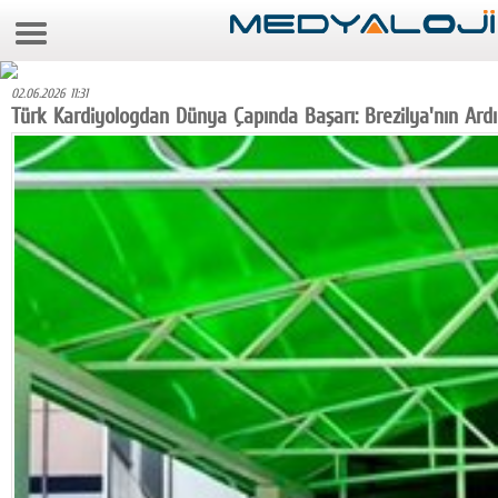
6 Ağustos 2026 5:26:59
Anasayfa
02.06.2026 11:31
Foto Galeri
Türk Kardiyologdan Dünya Çapında Başarı: Brezilya'nın Ardı
Video Galeri
Gazeteler
Medya
Reyting-tiraj
Teknoloji
Televizyon
Dünya
Pr