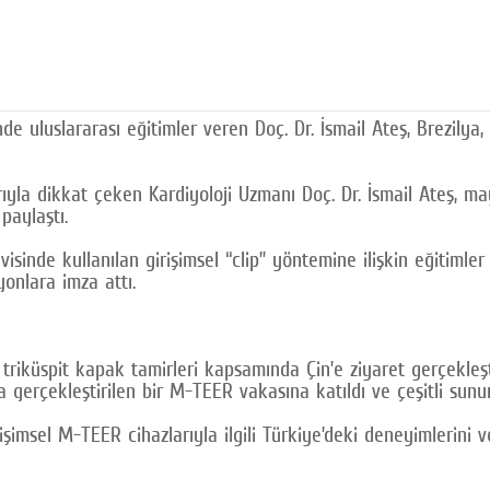
inde uluslararası eğitimler veren Doç. Dr. İsmail Ateş, Brezil
rıyla dikkat çeken Kardiyoloji Uzmanı Doç. Dr. İsmail Ateş, ma
paylaştı.
visinde kullanılan girişimsel “clip” yöntemine ilişkin eğitiml
onlara imza attı.
ve triküspit kapak tamirleri kapsamında Çin’e ziyaret gerçekleş
 gerçekleştirilen bir M-TEER vakasına katıldı ve çeşitli sunu
msel M-TEER cihazlarıyla ilgili Türkiye’deki deneyimlerini ve