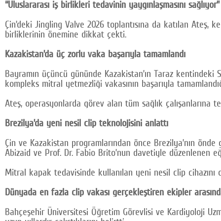
“Uluslararası iş birlikleri tedavinin yaygınlaşmasını sağlıyor”
Çin’deki Jingling Valve 2026 toplantısına da katılan Ateş, 
birliklerinin önemine dikkat çekti.
Kazakistan’da üç zorlu vaka başarıyla tamamlandı
Bayramın üçüncü gününde Kazakistan’ın Taraz kentindeki Sci
kompleks mitral yetmezliği vakasının başarıyla tamamlandığın
Ateş, operasyonlarda görev alan tüm sağlık çalışanlarına te
Brezilya’da yeni nesil clip teknolojisini anlattı
Çin ve Kazakistan programlarından önce Brezilya’nın önde ge
Abizaid ve Prof. Dr. Fabio Brito’nun davetiyle düzenlenen e
Mitral kapak tedavisinde kullanılan yeni nesil clip cihazını
Dünyada en fazla clip vakası gerçekleştiren ekipler arasın
Bahçeşehir Üniversitesi Öğretim Görevlisi ve Kardiyoloji Uz