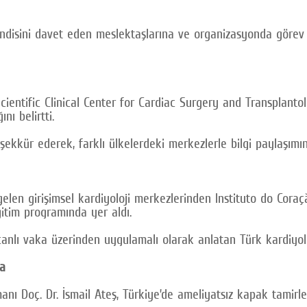
kendisini davet eden meslektaşlarına ve organizasyonda görev 
entific Clinical Center for Cardiac Surgery and Transplantol
ı belirtti.
şekkür ederek, farklı ülkelerdeki merkezlerle bilgi paylaşım
len girişimsel kardiyoloji merkezlerinden Instituto do Coraçã
ğitim programında yer aldı.
 canlı vaka üzerinden uygulamalı olarak anlatan Türk kardiyol
da
manı Doç. Dr. İsmail Ateş, Türkiye’de ameliyatsız kapak tamirl