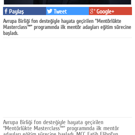
Facebook
Paylaş
Tweet
Google+
Diziler
Avrupa Birliği fon desteğiyle hayata geçirilen “Mentörlükte
Masterclass™” programında ilk mentör adayları eğitim sürecine
Karikatür
başladı.
Youtube
Polemik
Reklam
Yazarlar
Künye
SOSYAL MEDYA
Facebook
Avrupa Birliği fon desteğiyle hayata geçirilen
“Mentörlükte Masterclass™” programında ilk mentör
Twitter
adayları eğitim sürecine başladı. MCC Fatih Elibol’un