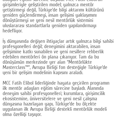
girişimleriyle geliştirilen model; yalnızca mentör
Google Plus
yetiştirmeyi değil, Türkiye’de bilgi aktarımı kültürünü
yeniden güçlendirmeyi, insan gelişimi yaklaşımını
© 2026 TÜM HAKLARI SAKLIDIR
dönüştürmeyi ve yeni nesil mentörlük sistemini
uluslararası standartlarla yeniden yapılandırmayı
hedefliyor.
İş dünyasında değişen ihtiyaçlar artık yalnızca bilgi sahibi
profesyonelleri değil; deneyimini aktarabilen, insan
gelişimine katkı sunabilen ve yeni nesillere rehberlik
edebilen mentörleri ön plana çıkarıyor. Tam da bu
dönüşümün merkezinde yer alan “Mentörlükte
Masterclass™”, Avrupa Birliği fon desteğiyle Türkiye’de
yeni bir gelişim modelinin kapısını araladı.
MCC Fatih Elibol liderliğinde hayata geçirilen programın
ilk mentör adayları eğitim sürecine başladı. Alanında
deneyim sahibi profesyonelleri; kurumlara, girişimcilik
ekosistemine, üniversitelere ve yeni nesil çalışma
dünyasına hazırlayan yapı, Türkiye’de bu ölçekte
uygulanan ilk Avrupa Birliği destekli mentörlük modeli
olma özelliği taşıyor.