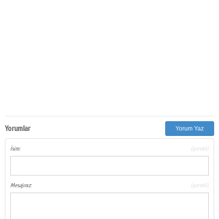
Yorumlar
Yorum Yaz
İsim:
(gerekli)
Mesajınız:
(gerekli)