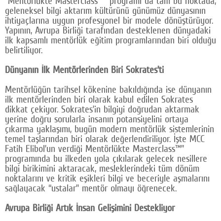
“Mentörlükte Masterclass™” programı da tam bu noktada,
geleneksel bilgi aktarım kültürünü günümüz dünyasının
ihtiyaçlarına uygun profesyonel bir modele dönüştürüyor.
Yapının, Avrupa Birliği tarafından desteklenen dünyadaki
ilk kapsamlı mentörlük eğitim programlarından biri olduğu
belirtiliyor.
Dünyanın İlk Mentörlerinden Biri Sokrates’ti
Mentörlüğün tarihsel kökenine bakıldığında ise dünyanın
ilk mentörlerinden biri olarak kabul edilen Sokrates
dikkat çekiyor. Sokrates’in bilgiyi doğrudan aktarmak
yerine doğru sorularla insanın potansiyelini ortaya
çıkarma yaklaşımı, bugün modern mentörlük sistemlerinin
temel taşlarından biri olarak değerlendiriliyor. İşte MCC
Fatih Elibol’un verdiği Mentörlükte Masterclass™”
programında bu ilkeden yola çıkılarak gelecek nesillere
bilgi birikimini aktaracak, mesleklerindeki tüm dönüm
noktalarını ve kritik eşikleri bilgi ve beceriyle aşmalarını
sağlayacak “ustalar” mentör olmayı öğrenecek.
Avrupa Birliği Artık İnsan Gelişimini Destekliyor