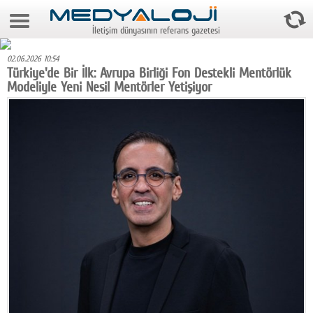
7 Ağustos 2026 12:09:26
İletişim dünyasının referans gazetesi
Anasayfa
02.06.2026 10:54
Foto Galeri
Türkiye'de Bir İlk: Avrupa Birliği Fon Destekli Mentörlük
Modeliyle Yeni Nesil Mentörler Yetişiyor
Video Galeri
Gazeteler
Medya
Reyting-tiraj
Teknoloji
Televizyon
Dünya
Pr