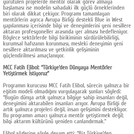
yürütülen projelerde mentör olarak görev almaya
başlaması ise modelin sahadaki ilk güçlü örneklerinden
biri olarak dikkat çekiyor. Programı tamamlayan
mentörlerin ayrıca Avrupa Birliği destekli Blue in West
yapılanması içerisinde bilgi ve deneyimlerini yeni nesillere
aktaran profesyoneller arasında yer alması hedefleniyor.
Böylece sektörlerde bilgi birikiminin sürdürülebilirliği,
kurumsal hafızanın korunması, mesleki deneyimin yeni
nesillere aktarılması ve yetkinlik gelişiminin
güçlendirilmesi amaçlanıyor.
MCC Fatih Elibol: “Türkiye’den Dünyaya Mentörler
Yetiştirmek İstiyoruz”
Programın kurucusu MCC Fatih Elibol, sürecin yalnızca bir
eğitim modeli olmadığını vurgulayarak şunları söyledi:
“Bugün dünya artık yalnızca bilgiye sahip insanları değil,
deneyimini aktarabilen insanları arıyor. Avrupa Birliği de
artık yalnızca projeleri değil, insan gelişimini destekliyor.
Bu programın amacı yalnızca mentör yetiştirmek değil;
bilgi aktarım kültürünü yeniden canlandırmak.”
Elibol sözlerine şöyle devam etti: “Biz Türkiye’den