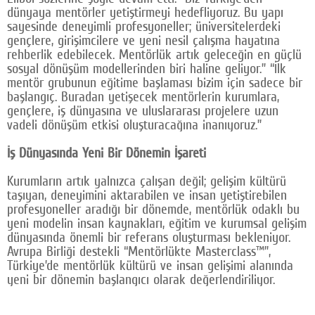
dünyaya mentörler yetiştirmeyi hedefliyoruz. Bu yapı
sayesinde deneyimli profesyoneller; üniversitelerdeki
gençlere, girişimcilere ve yeni nesil çalışma hayatına
rehberlik edebilecek. Mentörlük artık geleceğin en güçlü
sosyal dönüşüm modellerinden biri haline geliyor.” “İlk
mentör grubunun eğitime başlaması bizim için sadece bir
başlangıç. Buradan yetişecek mentörlerin kurumlara,
gençlere, iş dünyasına ve uluslararası projelere uzun
vadeli dönüşüm etkisi oluşturacağına inanıyoruz.”
İş Dünyasında Yeni Bir Dönemin İşareti
Kurumların artık yalnızca çalışan değil; gelişim kültürü
taşıyan, deneyimini aktarabilen ve insan yetiştirebilen
profesyoneller aradığı bir dönemde, mentörlük odaklı bu
yeni modelin insan kaynakları, eğitim ve kurumsal gelişim
dünyasında önemli bir referans oluşturması bekleniyor.
Avrupa Birliği destekli “Mentörlükte Masterclass™”,
Türkiye’de mentörlük kültürü ve insan gelişimi alanında
yeni bir dönemin başlangıcı olarak değerlendiriliyor.