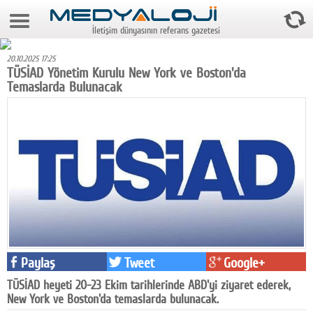
8 Ağustos 2026 19:41:45
İletişim dünyasının referans gazetesi
Anasayfa
20.10.2025 17:25
Foto Galeri
TÜSİAD Yönetim Kurulu New York ve Boston'da
Temaslarda Bulunacak
Video Galeri
Gazeteler
Medya
Reyting-tiraj
Teknoloji
Televizyon
Paylaş
Tweet
Google+
Dünya
TÜSİAD heyeti 20-23 Ekim tarihlerinde ABD'yi ziyaret ederek,
New York ve Boston'da temaslarda bulunacak.
Pr