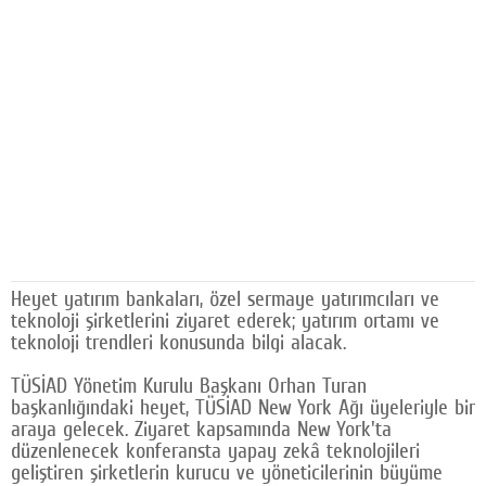
Facebook
Diziler
Karikatür
Youtube
Polemik
Reklam
Heyet yatırım bankaları, özel sermaye yatırımcıları ve
Yazarlar
teknoloji şirketlerini ziyaret ederek; yatırım ortamı ve
teknoloji trendleri konusunda bilgi alacak.
Künye
SOSYAL MEDYA
TÜSİAD Yönetim Kurulu Başkanı Orhan Turan
başkanlığındaki heyet, TÜSİAD New York Ağı üyeleriyle bir
Facebook
araya gelecek. Ziyaret kapsamında New York'ta
düzenlenecek konferansta yapay zekâ teknolojileri
Twitter
geliştiren şirketlerin kurucu ve yöneticilerinin büyüme