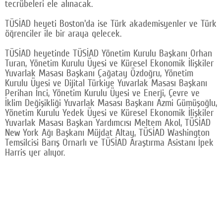
tecrübeleri ele alınacak.
Google Plus
TÜSİAD heyeti Boston'da ise Türk akademisyenler ve Türk
© 2026 TÜM HAKLARI SAKLIDIR
öğrenciler ile bir araya gelecek.
TÜSİAD heyetinde TÜSİAD Yönetim Kurulu Başkanı Orhan
Turan, Yönetim Kurulu Üyesi ve Küresel Ekonomik İlişkiler
Yuvarlak Masası Başkanı Çağatay Özdoğru, Yönetim
Kurulu Üyesi ve Dijital Türkiye Yuvarlak Masası Başkanı
Perihan İnci, Yönetim Kurulu Üyesi ve Enerji, Çevre ve
İklim Değişikliği Yuvarlak Masası Başkanı Azmi Gümüşoğlu,
Yönetim Kurulu Yedek Üyesi ve Küresel Ekonomik İlişkiler
Yuvarlak Masası Başkan Yardımcısı Meltem Akol, TÜSİAD
New York Ağı Başkanı Müjdat Altay, TÜSİAD Washington
Temsilcisi Barış Ornarlı ve TÜSİAD Araştırma Asistanı İpek
Harris yer alıyor.