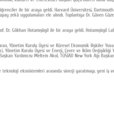
renciler ile bir araya geldi. Harvard Üniversitesi, Dartmout
apay zekâ uygulamaları ele alındı. Toplantıya Dr. Güven Güzel
. Dr. Gökhan Hotamışlıgil ile bir araya geldi. Hotamışlıgil La
an, Yönetim Kurulu Üyesi ve Küresel Ekonomik İlişkiler Yuv
ci, Yönetim Kurulu Üyesi ve Enerji, Çevre ve İklim Değişikli
 Başkan Yardımcısı Meltem Akol, TÜSİAD New York Ağı Başkanı
knoloji ekosistemleri arasında sinerji yaratmayı, yeni iş ve y