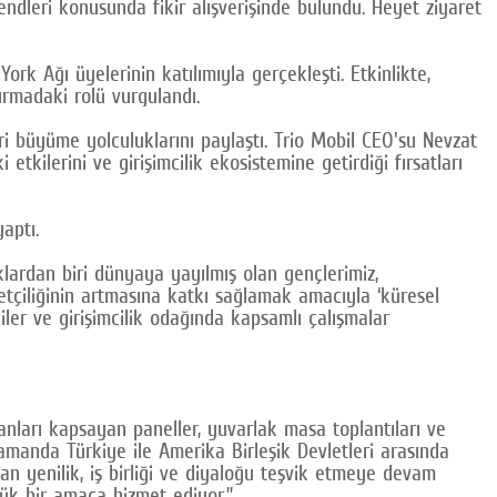
rendleri konusunda fikir alışverişinde bulundu. Heyet ziyaret
 Ağı üyelerinin katılımıyla gerçekleşti. Etkinlikte,
urmadaki rolü vurgulandı.
ri büyüme yolculuklarını paylaştı. Trio Mobil CEO'su Nevzat
kilerini ve girişimcilik ekosistemine getirdiği fırsatları
aptı.
rdan biri dünyaya yayılmış olan gençlerimiz,
betçiliğinin artmasına katkı sağlamak amacıyla ‘küresel
jiler ve girişimcilik odağında kapsamlı çalışmalar
alanları kapsayan paneller, yuvarlak masa toplantıları ve
 zamanda Türkiye ile Amerika Birleşik Devletleri arasında
an yenilik, iş birliği ve diyaloğu teşvik etmeye devam
yük bir amaca hizmet ediyor.”