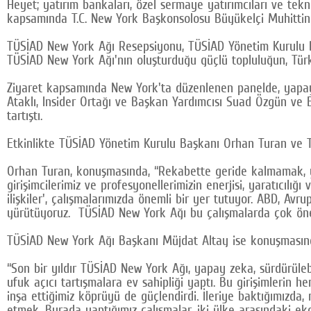
Heyet; yatırım bankaları, özel sermaye yatırımcıları ve tekno
kapsamında T.C. New York Başkonsolosu Büyükelçi Muhittin 
TÜSİAD New York Ağı Resepsiyonu, TÜSİAD Yönetim Kurulu Baş
TÜSİAD New York Ağı'nın oluşturduğu güçlü topluluğun, Türki
Ziyaret kapsamında New York'ta düzenlenen panelde, yapay ze
Ataklı, Insider Ortağı ve Başkan Yardımcısı Suad Özgün ve Ev
tartıştı.
Etkinlikte TÜSİAD Yönetim Kurulu Başkanı Orhan Turan ve T
Orhan Turan, konuşmasında, “Rekabette geride kalmamak, y
girişimcilerimiz ve profesyonellerimizin enerjisi, yaratıcıl
ilişkiler', çalışmalarımızda önemli bir yer tutuyor. ABD, Avr
yürütüyoruz. TÜSİAD New York Ağı bu çalışmalarda çok önem
TÜSİAD New York Ağı Başkanı Müjdat Altay ise konuşmasın
“Son bir yıldır TÜSİAD New York Ağı, yapay zeka, sürdürülebil
ufuk açıcı tartışmalara ev sahipliği yaptı. Bu girişimlerin 
inşa ettiğimiz köprüyü de güçlendirdi. İleriye baktığımızda
etmek. Burada yaptığımız çalışmalar, iki ülke arasındaki e