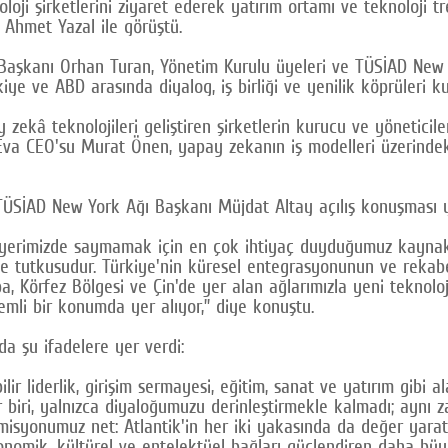
loji şirketlerini ziyaret ederek yatırım ortamı ve teknoloji t
Ahmet Yazal ile görüştü.
kanı Orhan Turan, Yönetim Kurulu üyeleri ve TÜSİAD New York
ye ve ABD arasında diyalog, iş birliği ve yenilik köprüleri k
kâ teknolojileri geliştiren şirketlerin kurucu ve yöneticile
a CEO'su Murat Önen, yapay zekanın iş modelleri üzerindeki et
ÜSİAD New York Ağı Başkanı Müjdat Altay açılış konuşması y
erimizde saymamak için en çok ihtiyaç duyduğumuz kaynakla
ığı ve tutkusudur. Türkiye'nin küresel entegrasyonunun ve reka
upa, Körfez Bölgesi ve Çin'de yer alan ağlarımızla yeni teknolo
li bir konumda yer alıyor,” diye konuştu.
da şu ifadelere yer verdi:
ir liderlik, girişim sermayesi, eğitim, sanat ve yatırım gibi 
her biri, yalnızca diyaloğumuzu derinleştirmekle kalmadı; aynı
, misyonumuz net: Atlantik'in her iki yakasında da değer yarat
konomik, kültürel ve entelektüel bağları güçlendiren daha bü