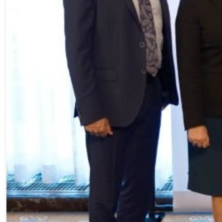
Facebook
Diziler
Karikatür
Youtube
Polemik
Reklam
Yazarlar
Künye
SOSYAL MEDYA
Facebook
Twitter