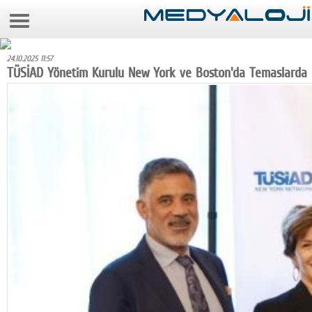
6 Ağustos 2026 19:58:38
Anasayfa
24.10.2025 11:57
Foto Galeri
TÜSİAD Yönetim Kurulu New York ve Boston'da Temaslarda
Video Galeri
Gazeteler
Medya
Reyting-tiraj
Teknoloji
Televizyon
Dünya
Pr