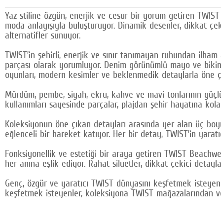
Yaz stiline özgün, enerjik ve cesur bir yorum getiren TWIS
moda anlayışıyla buluşturuyor. Dinamik desenler, dikkat çek
alternatifler sunuyor.
TWIST’in şehirli, enerjik ve sınır tanımayan ruhundan ilham 
parçası olarak yorumluyor. Denim görünümlü mayo ve bikini m
oyunları, modern kesimler ve beklenmedik detaylarla öne çık
Mürdüm, pembe, siyah, ekru, kahve ve mavi tonlarının güçl
kullanımları sayesinde parçalar, plajdan şehir hayatına kol
Koleksiyonun öne çıkan detayları arasında yer alan üç boy
eğlenceli bir hareket katıyor. Her bir detay, TWIST’in yaratı
Fonksiyonellik ve estetiği bir araya getiren TWIST Beachwea
her anına eşlik ediyor. Rahat siluetler, dikkat çekici detayl
Genç, özgür ve yaratıcı TWIST dünyasını keşfetmek isteyenl
keşfetmek isteyenler, koleksiyona TWIST mağazalarından ve d