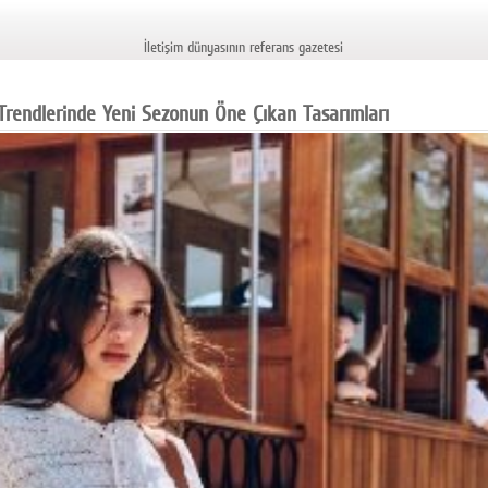
İletişim dünyasının referans gazetesi
Trendlerinde Yeni Sezonun Öne Çıkan Tasarımları