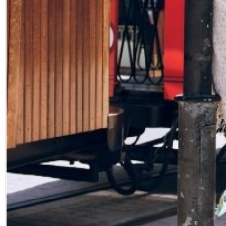
Facebook
Diziler
Karikatür
Youtube
Polemik
Reklam
Yazarlar
Künye
SOSYAL MEDYA
Facebook
Twitter