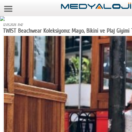
7 Ağustos 2026 8:50:53
Anasayfa
12.05.2026 11:42
Foto Galeri
TWIST Beachwear Koleksiyonu: Mayo, Bikini ve Plaj Giyimi 
Video Galeri
Gazeteler
Medya
Reyting-tiraj
Teknoloji
Televizyon
Dünya
Pr