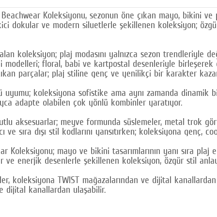
T Beachwear Koleksiyonu, sezonun öne çıkan mayo, bikini ve pl
ici dokular ve modern siluetlerle şekillenen koleksiyon; özgü
alan koleksiyon; plaj modasını yalnızca sezon trendleriyle de
odelleri; floral, babi ve kartpostal desenleriyle birleşerek
an parçalar; plaj stiline genç ve yenilikçi bir karakter kazan
ü uyumu; koleksiyona sofistike ama aynı zamanda dinamik bi
ayca adapte olabilen çok yönlü kombinler yaratıyor.
utlu aksesuarlar; meyve formunda süslemeler, metal trok gör
cı ve sıra dışı stil kodlarını yansıtırken; koleksiyona genç, c
r Koleksiyonu; mayo ve bikini tasarımlarının yanı sıra plaj e
ar ve enerjik desenlerle şekillenen koleksiyon, özgür stil anla
er, koleksiyona TWIST mağazalarından ve dijital kanallardan u
ijital kanallardan ulaşabilir.