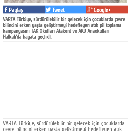
Facebook
Paylaş
Tweet
Google+
VARTA Türkiye, sürdürülebilir bir gelecek için çocuklarda çevre
Diziler
bilincini erken yaşta geliştirmeyi hedefleyen atık pil toplama
kampanyasını TAK Okulları Atakent ve AKD Anaokulları
Karikatür
Halkalı'da hayata geçirdi.
Youtube
Polemik
Reklam
Yazarlar
Künye
SOSYAL MEDYA
Facebook
VARTA Türkiye, sürdürülebilir bir gelecek için çocuklarda
Twitter
çevre bilincini erken yaşta geliştirmeyi hedefleyen atık