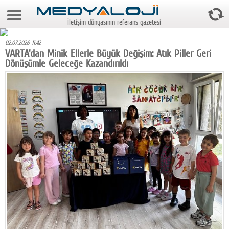
8 Ağustos 2026 19:02:48
İletişim dünyasının referans gazetesi
Anasayfa
02.07.2026 11:42
Foto Galeri
VARTA'dan Minik Ellerle Büyük Değişim: Atık Piller Geri
Dönüşümle Geleceğe Kazandırıldı
Video Galeri
Gazeteler
Medya
Reyting-tiraj
Teknoloji
Televizyon
Dünya
Pr