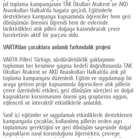
pil toplama kampanyasını TAK Okulları Atakent ve AKD
Google Plus
Anaokulları Halkalı’da hayata geçirdi. Eğitimlerle
desteklenen kampanya kapsamında öğrenciler hem geri
© 2026 TÜM HAKLARI SAKLIDIR
dönüşümün önemini öğrendi hem de evlerinde
biriktirdikleri atık pilleri doğaya kazandırarak çevre
hareketinin aktif bir parçası oldu.
VARTA’dan çocuklara anlamlı farkındalık projesi
VARTA Pilleri Türkiye, sürdürülebilirlik yaklaşımını
toplumun her kesimine yayma hedefi doğrultusunda TAK
Okulları Atakent ve AKD Anaokulları Halkalı’da atık pil
toplama kampanyası düzenledi. Eğitim ve uygulamayı bir
araya getiren proje kapsamında öğrencilere atık pillerin
çevre üzerindeki etkileri, geri dönüşüm süreçleri ve doğal
kaynakların korunmasının önemi yaş gruplarına uygun,
eğlenceli ve interaktif etkinliklerle anlatıldı.
Sınıf içi eğitimler ve uygulamalı etkinliklerle desteklenen
kampanyada çocuklar, kullanılmış pillerin neden ayrı
toplanması gerektiğini ve geri dönüşüm sayesinde doğal
kaynakların nasıl korunduğunu öğrenirken, çevreye