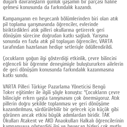
duyarlı davranışların günlük yaşamın bir parçası haline
gelmesi konusunda da farkındalık kazandı.
Kampanyanın en heyecanlı bölümlerinden biri olan atık
pil toplama yarışmasında öğrenciler, evlerinde
biriktirdikleri atık pilleri okullarına getirerek geri
dönüşüm sürecine doğrudan katkı sağladı. Yarışma
sonunda en fazla atık pil toplayan öğrenciler, VARTA
tarafından hazırlanan hediye setleriyle ödüllendirildi.
Çocukların yoğun ilgi gösterdiği etkinlik, çevre bilincini
eğlenceli bir öğrenme deneyimiyle buluştururken ailelerin
de geri dönüşüm konusunda farkındalık kazanmasına
katkı sundu.
VARTA Pilleri Türkiye Pazarlama Yöneticisi Bengü
Toker eğitimler ile ilgili şöyle konuştu: “Çocukların çevre
bilinciyle erken yaşta tanışmasını çok önemsiyoruz. Atık
pillerin doğru şekilde toplanması ve geri dönüşüme
kazandırılması, sürdürülebilir bir gelecek için küçük gibi
görünen ancak etkisi büyük adımlardan biridir. TAK
Okulları Atakent ve AKD Anaokulları Halkalı öğrencilerinin
kampanyaya gösterdiği ilgi ve heyecan bizleri çok mutlu