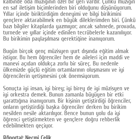
kalbinde oda müziğinin özel bir yeri vardır. Çünkü müziğin
en saf iletişim biçimlerinden biri olduğunu düşünüyorum.
Yıllar içinde biriktirdiğim deneyimi ve bilgi birikimini
gençlere aktarabilmek en büyük dileklerimden biri. Çünkü
bazı bilgiler kitaplarda yazmıyor; ancak sahnede, provada,
turnede ve yıllar içinde edinilen tecrübelerle kazanılıyor.
Bu birikimin paylaşılması gerektiğine inanıyorum.
Bugün birçok genç müzisyen yurt dışında eğitim almak
istiyor. Bu hem öğrenciler hem de aileleri için maddi ve
manevi açıdan oldukça zorlu bir süreç. Bu nedenle
ülkemizde güçlü eğitim ortamlarının oluşmasını ve iyi
öğrencilerin yetişmesini çok önemsiyorum.
Sonuçta iyi insan, iyi birey; iyi birey de iyi müzisyen ve
iyi orkestra demek. Bunun zamanla büyüyen bir etki
yarattığına inanıyorum. Bir kişinin yetiştirdiği öğrenciler,
onların yetiştirdiği başka öğrenciler derken bu birikim
nesilden nesile aktarılıyor. Bence bunun yolu da iyi
öğrenci yetiştirmekten ve gençlere doğru rehberlik
edebilmekten geçiyor.
Röportaj: Necmi Çelik