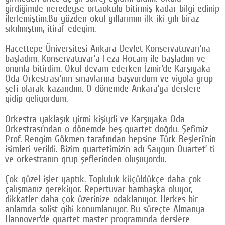
girdiğimde neredeyse ortaokulu bitirmiş kadar bilgi edinip
ilerlemiştim.Bu yüzden okul yıllarımın ilk iki yılı biraz
sıkılmıştım, itiraf edeyim.
Hacettepe Üniversitesi Ankara Devlet Konservatuvarı’na
başladım. Konservatuvar’a Feza Hocam ile başladım ve
onunla bitirdim. Okul devam ederken İzmir’de Karşıyaka
Oda Orkestrası’nın sınavlarına başvurdum ve viyola grup
şefi olarak kazandım. O dönemde Ankara’ya derslere
gidip geliyordum.
Orkestra yaklaşık yirmi kişiydi ve Karşıyaka Oda
Orkestrası’ndan o dönemde beş quartet doğdu. Şefimiz
Prof. Rengim Gökmen tarafından hepsine Türk Beşleri’nin
isimleri verildi. Bizim quartetimizin adı Saygun Quartet’ ti
ve orkestranın grup şeflerinden oluşuyordu.
Çok güzel işler yaptık. Topluluk küçüldükçe daha çok
çalışmanız gerekiyor. Repertuvar bambaşka oluyor,
dikkatler daha çok üzerinize odaklanıyor. Herkes bir
anlamda solist gibi konumlanıyor. Bu süreçte Almanya
Hannover’de quartet master programında derslere