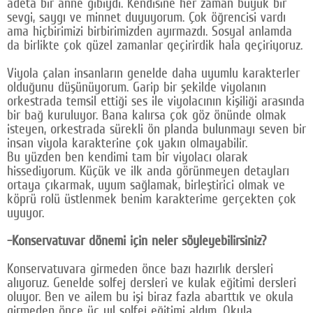
adeta bir anne gibiydi. Kendisine her zaman büyük bir
sevgi, saygı ve minnet duyuyorum. Çok öğrencisi vardı
ama hiçbirimizi birbirimizden ayırmazdı. Sosyal anlamda
da birlikte çok güzel zamanlar geçirirdik hala geçiriyoruz.
Viyola çalan insanların genelde daha uyumlu karakterler
olduğunu düşünüyorum. Garip bir şekilde viyolanın
orkestrada temsil ettiği ses ile viyolacının kişiliği arasında
bir bağ kuruluyor. Bana kalırsa çok göz önünde olmak
isteyen, orkestrada sürekli ön planda bulunmayı seven bir
insan viyola karakterine çok yakın olmayabilir.
Bu yüzden ben kendimi tam bir viyolacı olarak
hissediyorum. Küçük ve ilk anda görünmeyen detayları
ortaya çıkarmak, uyum sağlamak, birleştirici olmak ve
köprü rolü üstlenmek benim karakterime gerçekten çok
uyuyor.
-Konservatuvar dönemi için neler söyleyebilirsiniz?
Konservatuvara girmeden önce bazı hazırlık dersleri
alıyoruz. Genelde solfej dersleri ve kulak eğitimi dersleri
oluyor. Ben ve ailem bu işi biraz fazla abarttık ve okula
girmeden önce üç yıl solfej eğitimi aldım. Okula