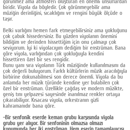
görünmez ama atmosferi oluşturan en önemli unsurlardan
biridir. Viyola da böyledir. Çok görünmeyebilir ama
müziğin derinliğini, sıcaklığını ve rengini büyük ölçüde o
taşır.
Belki varlığını hemen fark etmeyebilirsiniz ama yokluğunu
çok çabuk hissedersiniz. Bu yüzden viyolanın önemini
bildiğim ve derinden hissettiğim için onu çalmayı çok
seviyorum. İyi ki viyolacıyım dediğim bir enstrüman. Bana
göre viyola, varlığından çok yokluğuyla kendini
hissettiren özel bir ses rengidir.
Bunu yanı sıra viyolanın Türk müziğinde kullanılmasını da
çok değerli buluyorum. Farklı kültürlerin müzik aracılığıyla
birbirine dokunabilmesi son derece önemli. Viyola da bu
anlamda her müzik türünde kendine yer bulabilen çok
özel bir enstrüman. Özellikle çağdaş ve modern müzikte,
geniş tını yelpazesi sayesinde inanılmaz renkler ortaya
çıkarabiliyor. Kısacası viyola, orkestranın gizli
kahramanıdır bana göre.
-Bir senfonik eserde keman grubu karşısında viyola
grubu yer alıyor. Bir senfoninin olmazsa olmazı
konumunda her iki enstrüman. Hem eserin tamamlayıcısı