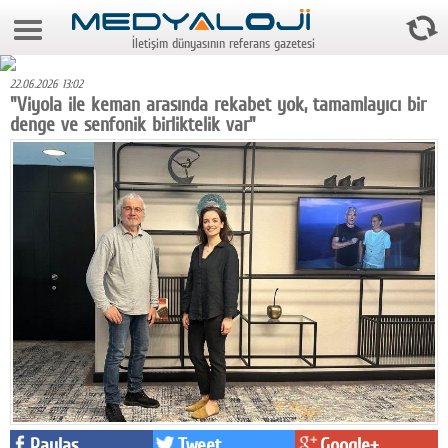
6 Ağustos 2026 8:30:47
İletişim dünyasının referans gazetesi
Anasayfa
22.06.2026 13:02
Foto Galeri
"Viyola ile keman arasında rekabet yok, tamamlayıcı bir
denge ve senfonik birliktelik var"
Video Galeri
Gazeteler
Medya
Reyting-tiraj
Teknoloji
Televizyon
Dünya
Pr
Paylaş
Tweet
Google+