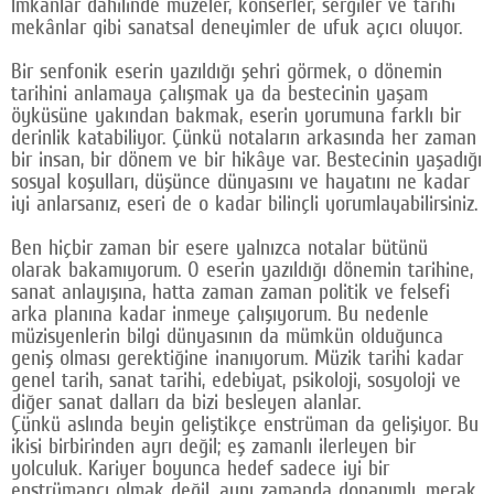
İmkânlar dahilinde müzeler, konserler, sergiler ve tarihi
mekânlar gibi sanatsal deneyimler de ufuk açıcı oluyor.
Bir senfonik eserin yazıldığı şehri görmek, o dönemin
tarihini anlamaya çalışmak ya da bestecinin yaşam
öyküsüne yakından bakmak, eserin yorumuna farklı bir
derinlik katabiliyor. Çünkü notaların arkasında her zaman
bir insan, bir dönem ve bir hikâye var. Bestecinin yaşadığı
sosyal koşulları, düşünce dünyasını ve hayatını ne kadar
iyi anlarsanız, eseri de o kadar bilinçli yorumlayabilirsiniz.
Ben hiçbir zaman bir esere yalnızca notalar bütünü
olarak bakamıyorum. O eserin yazıldığı dönemin tarihine,
sanat anlayışına, hatta zaman zaman politik ve felsefi
arka planına kadar inmeye çalışıyorum. Bu nedenle
müzisyenlerin bilgi dünyasının da mümkün olduğunca
geniş olması gerektiğine inanıyorum. Müzik tarihi kadar
genel tarih, sanat tarihi, edebiyat, psikoloji, sosyoloji ve
diğer sanat dalları da bizi besleyen alanlar.
Çünkü aslında beyin geliştikçe enstrüman da gelişiyor. Bu
ikisi birbirinden ayrı değil; eş zamanlı ilerleyen bir
yolculuk. Kariyer boyunca hedef sadece iyi bir
enstrümancı olmak değil, aynı zamanda donanımlı, merak