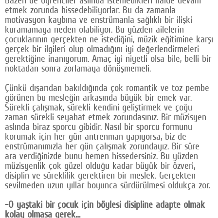
Bazen de öğrenciler aslında istemedikleri halde devam
etmek zorunda hissedebiliyorlar. Bu da zamanla
motivasyon kaybına ve enstrümanla sağlıklı bir ilişki
kuramamaya neden olabiliyor. Bu yüzden ailelerin
çocuklarının gerçekten ne istediğini, müzik eğitimine karşı
gerçek bir ilgileri olup olmadığını iyi değerlendirmeleri
gerektiğine inanıyorum. Amaç iyi niyetli olsa bile, belli bir
noktadan sonra zorlamaya dönüşmemeli.
Çünkü dışarıdan bakıldığında çok romantik ve toz pembe
görünen bu mesleğin arkasında büyük bir emek var.
Sürekli çalışmak, sürekli kendini geliştirmek ve çoğu
zaman sürekli seyahat etmek zorundasınız. Bir müzisyen
aslında biraz sporcu gibidir. Nasıl bir sporcu formunu
korumak için her gün antrenman yapıyorsa, biz de
enstrümanımızla her gün çalışmak zorundayız. Bir süre
ara verdiğinizde bunu hemen hissedersiniz. Bu yüzden
müzisyenlik çok güzel olduğu kadar büyük bir özveri,
disiplin ve süreklilik gerektiren bir meslek. Gerçekten
sevilmeden uzun yıllar boyunca sürdürülmesi oldukça zor.
-O yaştaki bir çocuk için böylesi disipline adapte olmak
kolay olmasa gerek…