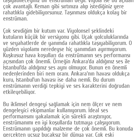
taşıyabileceğiniz bir enstrüman değil. Viyola ise bu açıdan
çok avantajlı. Keman gibi sırtınıza alıp istediğiniz yere
rahatlıkla gidebiliyorsunuz. Taşınması oldukça kolay bir
enstrüman.
Çok sevdiğim bir kutum var. Viyolonsel şeklindeki
kutuların küçük bir versiyonu gibi. Uçak yolculuklarında
ve seyahatlerde de yanımda rahatlıkla taşıyabiliyorum. O
yüzden viyolamı neredeyse hiç yanımdan ayırmıyorum.
Kuşkusuz hava koşulları da enstrümanın ses performansı
açısından çok önemli. Örneğin Ankara’da aldığınız ses ile
İstanbul’da aldığınız ses aynı olmuyor. Bunun en önemli
nedenlerinden biri nem oranı. Ankara’nın havası oldukça
kuru, İstanbul’un havası ise daha nemli. Bu durum
enstrümanın verdiği tepkiyi ve ses karakterini doğrudan
etkileyebiliyor.
Bu iklimsel dengeyi sağlamak için nem ölçer ve nem
dengeleyici ekipmanlar kullanıyorum. İdeal ses
performansını yakalamak için sürekli araştırıyor,
enstrümanımı en iyi koşullarda tutmaya çalışıyorum.
Enstrümanın yapıldığı malzeme de çok önemli. Bu konuda
gerçekten uçsuz bucaksız bir dünya var. Çok eski