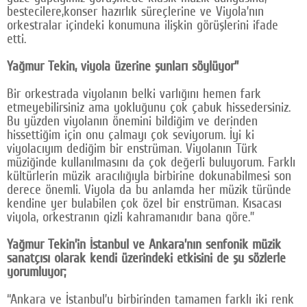
bestecilere,konser hazırlık süreçlerine ve Viyola’nın
Google Plus
orkestralar içindeki konumuna ilişkin görüşlerini ifade
etti.
© 2026 TÜM HAKLARI SAKLIDIR
Yağmur Tekin, viyola üzerine şunları söylüyor”
Bir orkestrada viyolanın belki varlığını hemen fark
etmeyebilirsiniz ama yokluğunu çok çabuk hissedersiniz.
Bu yüzden viyolanın önemini bildiğim ve derinden
hissettiğim için onu çalmayı çok seviyorum. İyi ki
viyolacıyım dediğim bir enstrüman. Viyolanın Türk
müziğinde kullanılmasını da çok değerli buluyorum. Farklı
kültürlerin müzik aracılığıyla birbirine dokunabilmesi son
derece önemli. Viyola da bu anlamda her müzik türünde
kendine yer bulabilen çok özel bir enstrüman. Kısacası
viyola, orkestranın gizli kahramanıdır bana göre.”
Yağmur Tekin’in İstanbul ve Ankara’nın senfonik müzik
sanatçısı olarak kendi üzerindeki etkisini de şu sözlerle
yorumluyor;
“Ankara ve İstanbul’u birbirinden tamamen farklı iki renk