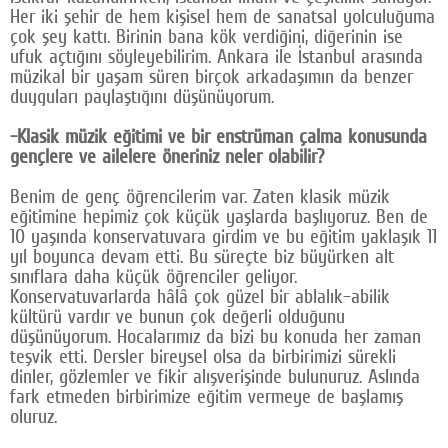
Her iki şehir de hem kişisel hem de sanatsal yolculuğuma
çok şey kattı. Birinin bana kök verdiğini, diğerinin ise
ufuk açtığını söyleyebilirim. Ankara ile İstanbul arasında
müzikal bir yaşam süren birçok arkadaşımın da benzer
duyguları paylaştığını düşünüyorum.
-Klasik müzik eğitimi ve bir enstrüman çalma konusunda
gençlere ve ailelere öneriniz neler olabilir?
Benim de genç öğrencilerim var. Zaten klasik müzik
eğitimine hepimiz çok küçük yaşlarda başlıyoruz. Ben de
10 yaşında konservatuvara girdim ve bu eğitim yaklaşık 11
yıl boyunca devam etti. Bu süreçte biz büyürken alt
sınıflara daha küçük öğrenciler geliyor.
Konservatuvarlarda hâlâ çok güzel bir ablalık–abilik
kültürü vardır ve bunun çok değerli olduğunu
düşünüyorum. Hocalarımız da bizi bu konuda her zaman
teşvik etti. Dersler bireysel olsa da birbirimizi sürekli
dinler, gözlemler ve fikir alışverişinde bulunuruz. Aslında
fark etmeden birbirimize eğitim vermeye de başlamış
oluruz.