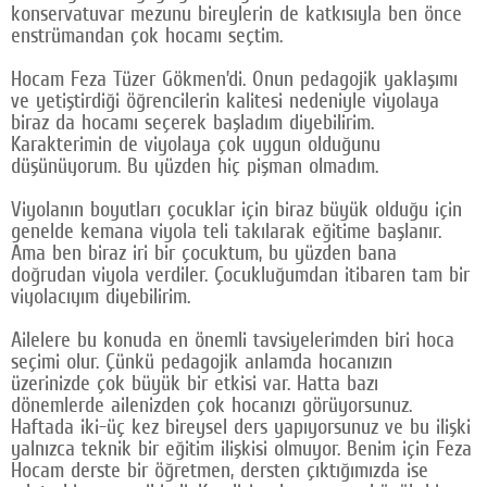
konservatuvar mezunu bireylerin de katkısıyla ben önce
enstrümandan çok hocamı seçtim.
Hocam Feza Tüzer Gökmen’di. Onun pedagojik yaklaşımı
ve yetiştirdiği öğrencilerin kalitesi nedeniyle viyolaya
biraz da hocamı seçerek başladım diyebilirim.
Karakterimin de viyolaya çok uygun olduğunu
düşünüyorum. Bu yüzden hiç pişman olmadım.
Viyolanın boyutları çocuklar için biraz büyük olduğu için
genelde kemana viyola teli takılarak eğitime başlanır.
Ama ben biraz iri bir çocuktum, bu yüzden bana
doğrudan viyola verdiler. Çocukluğumdan itibaren tam bir
viyolacıyım diyebilirim.
Ailelere bu konuda en önemli tavsiyelerimden biri hoca
seçimi olur. Çünkü pedagojik anlamda hocanızın
üzerinizde çok büyük bir etkisi var. Hatta bazı
dönemlerde ailenizden çok hocanızı görüyorsunuz.
Haftada iki-üç kez bireysel ders yapıyorsunuz ve bu ilişki
yalnızca teknik bir eğitim ilişkisi olmuyor. Benim için Feza
Hocam derste bir öğretmen, dersten çıktığımızda ise