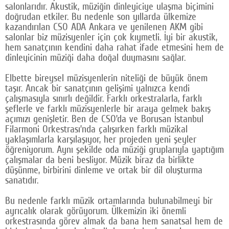
salonlarıdır. Akustik, müziğin dinleyiciye ulaşma biçimini
doğrudan etkiler. Bu nedenle son yıllarda ülkemize
kazandırılan CSO ADA Ankara ve yenilenen AKM gibi
salonlar biz müzisyenler için çok kıymetli. İyi bir akustik,
hem sanatçının kendini daha rahat ifade etmesini hem de
dinleyicinin müziği daha doğal duymasını sağlar.
Elbette bireysel müzisyenlerin niteliği de büyük önem
taşır. Ancak bir sanatçının gelişimi yalnızca kendi
çalışmasıyla sınırlı değildir. Farklı orkestralarla, farklı
şeflerle ve farklı müzisyenlerle bir araya gelmek bakış
açımızı genişletir. Ben de CSO’da ve Borusan İstanbul
Filarmoni Orkestrası’nda çalışırken farklı müzikal
yaklaşımlarla karşılaşıyor, her projeden yeni şeyler
öğreniyorum. Aynı şekilde oda müziği gruplarıyla yaptığım
çalışmalar da beni besliyor. Müzik biraz da birlikte
düşünme, birbirini dinleme ve ortak bir dil oluşturma
sanatıdır.
Bu nedenle farklı müzik ortamlarında bulunabilmeyi bir
ayrıcalık olarak görüyorum. Ülkemizin iki önemli
orkestrasında görev almak da bana hem sanatsal hem de