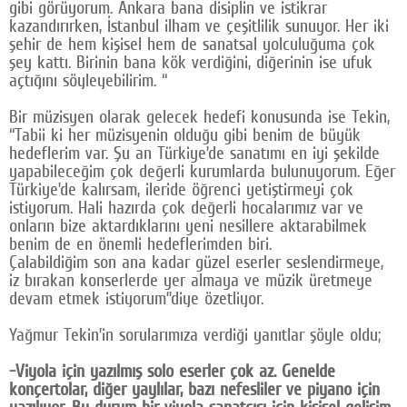
gibi görüyorum. Ankara bana disiplin ve istikrar
kazandırırken, İstanbul ilham ve çeşitlilik sunuyor. Her iki
şehir de hem kişisel hem de sanatsal yolculuğuma çok
şey kattı. Birinin bana kök verdiğini, diğerinin ise ufuk
açtığını söyleyebilirim. “
Bir müzisyen olarak gelecek hedefi konusunda ise Tekin,
“Tabii ki her müzisyenin olduğu gibi benim de büyük
hedeflerim var. Şu an Türkiye’de sanatımı en iyi şekilde
yapabileceğim çok değerli kurumlarda bulunuyorum. Eğer
Türkiye’de kalırsam, ileride öğrenci yetiştirmeyi çok
istiyorum. Hali hazırda çok değerli hocalarımız var ve
onların bize aktardıklarını yeni nesillere aktarabilmek
benim de en önemli hedeflerimden biri.
Çalabildiğim son ana kadar güzel eserler seslendirmeye,
iz bırakan konserlerde yer almaya ve müzik üretmeye
devam etmek istiyorum”diye özetliyor.
Yağmur Tekin’in sorularımıza verdiği yanıtlar şöyle oldu;
-Viyola için yazılmış solo eserler çok az. Genelde
konçertolar, diğer yaylılar, bazı nefesliler ve piyano için