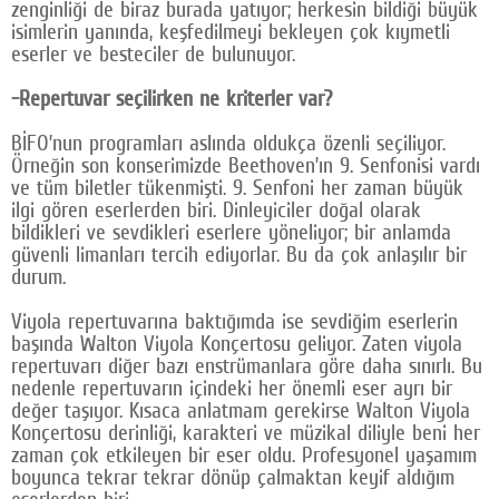
zenginliği de biraz burada yatıyor; herkesin bildiği büyük
isimlerin yanında, keşfedilmeyi bekleyen çok kıymetli
eserler ve besteciler de bulunuyor.
-Repertuvar seçilirken ne kriterler var?
BİFO’nun programları aslında oldukça özenli seçiliyor.
Örneğin son konserimizde Beethoven’ın 9. Senfonisi vardı
ve tüm biletler tükenmişti. 9. Senfoni her zaman büyük
ilgi gören eserlerden biri. Dinleyiciler doğal olarak
bildikleri ve sevdikleri eserlere yöneliyor; bir anlamda
güvenli limanları tercih ediyorlar. Bu da çok anlaşılır bir
durum.
Viyola repertuvarına baktığımda ise sevdiğim eserlerin
başında Walton Viyola Konçertosu geliyor. Zaten viyola
repertuvarı diğer bazı enstrümanlara göre daha sınırlı. Bu
nedenle repertuvarın içindeki her önemli eser ayrı bir
değer taşıyor. Kısaca anlatmam gerekirse Walton Viyola
Konçertosu derinliği, karakteri ve müzikal diliyle beni her
zaman çok etkileyen bir eser oldu. Profesyonel yaşamım
boyunca tekrar tekrar dönüp çalmaktan keyif aldığım