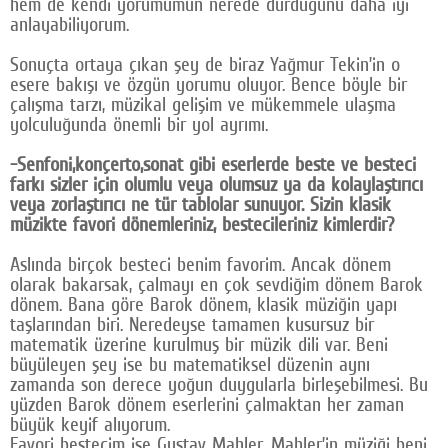
hem de kendi yorumumun nerede durduğunu daha iyi
anlayabiliyorum.
Sonuçta ortaya çıkan şey de biraz Yağmur Tekin’in o
esere bakışı ve özgün yorumu oluyor. Bence böyle bir
çalışma tarzı, müzikal gelişim ve mükemmele ulaşma
yolculuğunda önemli bir yol ayrımı.
-Senfoni,konçerto,sonat gibi eserlerde beste ve besteci
farkı sizler için olumlu veya olumsuz ya da kolaylaştırıcı
veya zorlaştırıcı ne tür tablolar sunuyor. Sizin klasik
müzikte favori dönemleriniz, bestecileriniz kimlerdir?
Aslında birçok besteci benim favorim. Ancak dönem
olarak bakarsak, çalmayı en çok sevdiğim dönem Barok
dönem. Bana göre Barok dönem, klasik müziğin yapı
taşlarından biri. Neredeyse tamamen kusursuz bir
matematik üzerine kurulmuş bir müzik dili var. Beni
büyüleyen şey ise bu matematiksel düzenin aynı
zamanda son derece yoğun duygularla birleşebilmesi. Bu
yüzden Barok dönem eserlerini çalmaktan her zaman
büyük keyif alıyorum.
Favori bestecim ise Gustav Mahler. Mahler’in müziği beni