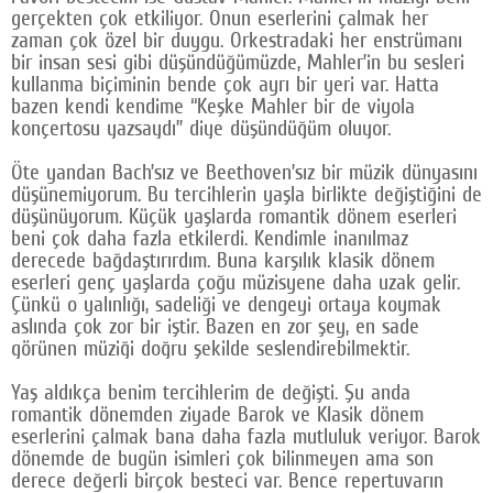
gerçekten çok etkiliyor. Onun eserlerini çalmak her
zaman çok özel bir duygu. Orkestradaki her enstrümanı
bir insan sesi gibi düşündüğümüzde, Mahler’in bu sesleri
kullanma biçiminin bende çok ayrı bir yeri var. Hatta
bazen kendi kendime “Keşke Mahler bir de viyola
konçertosu yazsaydı” diye düşündüğüm oluyor.
Öte yandan Bach’sız ve Beethoven’sız bir müzik dünyasını
düşünemiyorum. Bu tercihlerin yaşla birlikte değiştiğini de
düşünüyorum. Küçük yaşlarda romantik dönem eserleri
beni çok daha fazla etkilerdi. Kendimle inanılmaz
derecede bağdaştırırdım. Buna karşılık klasik dönem
eserleri genç yaşlarda çoğu müzisyene daha uzak gelir.
Çünkü o yalınlığı, sadeliği ve dengeyi ortaya koymak
aslında çok zor bir iştir. Bazen en zor şey, en sade
görünen müziği doğru şekilde seslendirebilmektir.
Yaş aldıkça benim tercihlerim de değişti. Şu anda
romantik dönemden ziyade Barok ve Klasik dönem
eserlerini çalmak bana daha fazla mutluluk veriyor. Barok
dönemde de bugün isimleri çok bilinmeyen ama son
derece değerli birçok besteci var. Bence repertuvarın