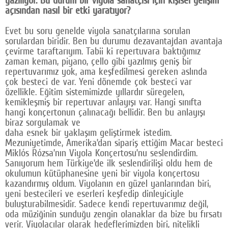
yazılıyor. Bu durum bir viyola sanatçısı için kişisel gelişim
açısından nasıl bir etki yaratıyor?
Evet bu soru genelde viyola sanatçılarına sorulan
sorulardan biridir. Ben bu durumu dezavantajdan avantaja
çevirme taraftarıyım. Tabii ki repertuvara baktığımız
zaman keman, piyano, çello gibi yazılmış geniş bir
repertuvarımız yok, ama keşfedilmesi gereken aslında
çok besteci de var. Yeni dönemde çok besteci var
özellikle. Eğitim sistemimizde yıllardır süregelen,
kemikleşmiş bir repertuvar anlayışı var. Hangi sınıfta
hangi konçertonun çalınacağı bellidir. Ben bu anlayışı
biraz sorgulamak ve
daha esnek bir yaklaşım geliştirmek istedim.
Mezuniyetimde, Amerika’dan sipariş ettiğim Macar besteci
Miklós Rózsa’nın Viyola Konçertosu’nu seslendirdim.
Sanıyorum hem Türkiye’de ilk seslendirilişi oldu hem de
okulumun kütüphanesine yeni bir viyola konçertosu
kazandırmış oldum. Viyolanın en güzel yanlarından biri,
yeni bestecileri ve eserleri keşfedip dinleyiciyle
buluşturabilmesidir. Sadece kendi repertuvarımız değil,
oda müziğinin sunduğu zengin olanaklar da bize bu fırsatı
verir. Viyolacılar olarak hedeflerimizden biri, nitelikli