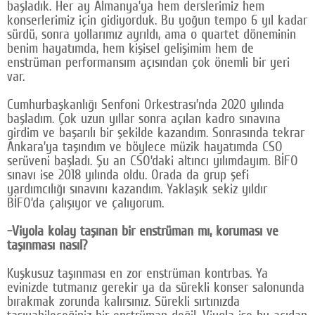
başladık. Her ay Almanya’ya hem derslerimiz hem
konserlerimiz için gidiyorduk. Bu yoğun tempo 6 yıl kadar
sürdü, sonra yollarımız ayrıldı, ama o quartet döneminin
benim hayatımda, hem kişisel gelişimim hem de
enstrüman performansım açısından çok önemli bir yeri
var.
Cumhurbaşkanlığı Senfoni Orkestrası’nda 2020 yılında
başladım. Çok uzun yıllar sonra açılan kadro sınavına
girdim ve başarılı bir şekilde kazandım. Sonrasında tekrar
Ankara’ya taşındım ve böylece müzik hayatımda CSO
serüveni başladı. Şu an CSO’daki altıncı yılımdayım. BİFO
sınavı ise 2018 yılında oldu. Orada da grup şefi
yardımcılığı sınavını kazandım. Yaklaşık sekiz yıldır
BİFO’da çalışıyor ve çalıyorum.
-Viyola kolay taşınan bir enstrüman mı, koruması ve
taşınması nasıl?
Kuşkusuz taşınması en zor enstrüman kontrbas. Ya
evinizde tutmanız gerekir ya da sürekli konser salonunda
bırakmak zorunda kalırsınız. Sürekli sırtınızda