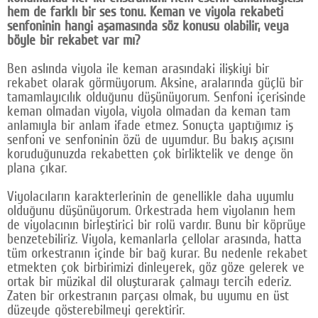
hem de farklı bir ses tonu. Keman ve viyola rekabeti
senfoninin hangi aşamasında söz konusu olabilir, veya
böyle bir rekabet var mı?
Ben aslında viyola ile keman arasındaki ilişkiyi bir
rekabet olarak görmüyorum. Aksine, aralarında güçlü bir
tamamlayıcılık olduğunu düşünüyorum. Senfoni içerisinde
keman olmadan viyola, viyola olmadan da keman tam
anlamıyla bir anlam ifade etmez. Sonuçta yaptığımız iş
senfoni ve senfoninin özü de uyumdur. Bu bakış açısını
koruduğunuzda rekabetten çok birliktelik ve denge ön
plana çıkar.
Viyolacıların karakterlerinin de genellikle daha uyumlu
olduğunu düşünüyorum. Orkestrada hem viyolanın hem
de viyolacının birleştirici bir rolü vardır. Bunu bir köprüye
benzetebiliriz. Viyola, kemanlarla çellolar arasında, hatta
tüm orkestranın içinde bir bağ kurar. Bu nedenle rekabet
etmekten çok birbirimizi dinleyerek, göz göze gelerek ve
ortak bir müzikal dil oluşturarak çalmayı tercih ederiz.
Zaten bir orkestranın parçası olmak, bu uyumu en üst
düzeyde gösterebilmeyi gerektirir.