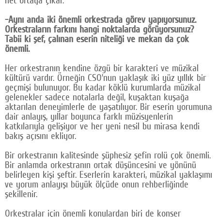
net ortaya çıkar.
-Aynı anda iki önemli orkestrada görev yapıyorsunuz.
Orkestraların farkını hangi noktalarda görüyorsunuz?
Tabii ki şef, çalınan eserin niteliği ve mekan da çok
önemli.
Her orkestranın kendine özgü bir karakteri ve müzikal
kültürü vardır. Örneğin CSO’nun yaklaşık iki yüz yıllık bir
geçmişi bulunuyor. Bu kadar köklü kurumlarda müzikal
gelenekler sadece notalarla değil, kuşaktan kuşağa
aktarılan deneyimlerle de yaşatılıyor. Bir eserin yorumuna
dair anlayış, yıllar boyunca farklı müzisyenlerin
katkılarıyla gelişiyor ve her yeni nesil bu mirasa kendi
bakış açısını ekliyor.
Bir orkestranın kalitesinde şüphesiz şefin rolü çok önemli.
Bir anlamda orkestranın ortak düşüncesini ve yönünü
belirleyen kişi şeftir. Eserlerin karakteri, müzikal yaklaşımı
ve yorum anlayışı büyük ölçüde onun rehberliğinde
şekillenir.
Orkestralar için önemli konulardan biri de konser