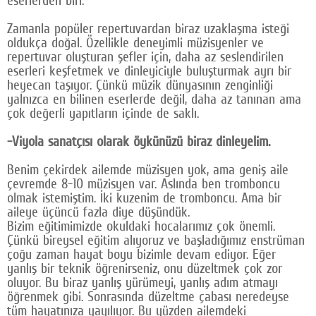
eserlerden biri.
Zamanla popüler repertuvardan biraz uzaklaşma isteği
oldukça doğal. Özellikle deneyimli müzisyenler ve
repertuvar oluşturan şefler için, daha az seslendirilen
eserleri keşfetmek ve dinleyiciyle buluşturmak ayrı bir
heyecan taşıyor. Çünkü müzik dünyasının zenginliği
yalnızca en bilinen eserlerde değil, daha az tanınan ama
çok değerli yapıtların içinde de saklı.
-Viyola sanatçısı olarak öykünüzü biraz dinleyelim.
Benim çekirdek ailemde müzisyen yok, ama geniş aile
çevremde 8-10 müzisyen var. Aslında ben tromboncu
olmak istemiştim. İki kuzenim de tromboncu. Ama bir
aileye üçüncü fazla diye düşündük.
Bizim eğitimimizde okuldaki hocalarımız çok önemli.
Çünkü bireysel eğitim alıyoruz ve başladığımız enstrüman
çoğu zaman hayat boyu bizimle devam ediyor. Eğer
yanlış bir teknik öğrenirseniz, onu düzeltmek çok zor
oluyor. Bu biraz yanlış yürümeyi, yanlış adım atmayı
öğrenmek gibi. Sonrasında düzeltme çabası neredeyse
tüm hayatınıza yayılıyor. Bu yüzden ailemdeki