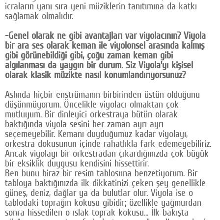
icraların yanı sıra yeni müziklerin tanıtımına da katkı
sağlamak olmalıdır.
-Genel olarak ne gibi avantajları var viyolacının? Viyola
bir ara ses olarak keman ile viyolonsel arasında kalmış
gibi görünebildiği gibi, çoğu zaman keman gibi
algılanması da yaygın bir durum. Siz Viyola’yı kişisel
olarak klasik müzikte nasıl konumlandırıyorsunuz?
Aslında hiçbir enstrümanın birbirinden üstün olduğunu
düşünmüyorum. Öncelikle viyolacı olmaktan çok
mutluyum. Bir dinleyici orkestraya bütün olarak
baktığında viyola sesini her zaman ayrı ayrı
seçemeyebilir. Kemanı duyduğumuz kadar viyolayı,
orkestra dokusunun içinde rahatlıkla fark edemeyebiliriz.
Ancak viyolayı bir orkestradan çıkardığınızda çok büyük
bir eksiklik duygusu kendisini hissettirir.
Ben bunu biraz bir resim tablosuna benzetiyorum. Bir
tabloya baktığınızda ilk dikkatinizi çeken şey genellikle
güneş, deniz, dağlar ya da bulutlar olur. Viyola ise o
tablodaki toprağın kokusu gibidir; özellikle yağmurdan
sonra hissedilen o ıslak toprak kokusu... İlk bakışta