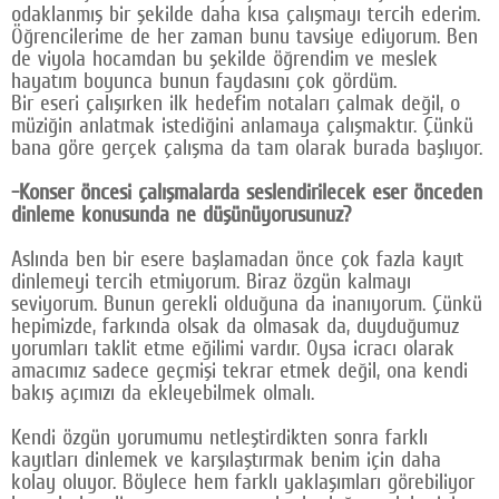
odaklanmış bir şekilde daha kısa çalışmayı tercih ederim.
Öğrencilerime de her zaman bunu tavsiye ediyorum. Ben
de viyola hocamdan bu şekilde öğrendim ve meslek
hayatım boyunca bunun faydasını çok gördüm.
Bir eseri çalışırken ilk hedefim notaları çalmak değil, o
müziğin anlatmak istediğini anlamaya çalışmaktır. Çünkü
bana göre gerçek çalışma da tam olarak burada başlıyor.
-Konser öncesi çalışmalarda seslendirilecek eser önceden
dinleme konusunda ne düşünüyorusunuz?
Aslında ben bir esere başlamadan önce çok fazla kayıt
dinlemeyi tercih etmiyorum. Biraz özgün kalmayı
seviyorum. Bunun gerekli olduğuna da inanıyorum. Çünkü
hepimizde, farkında olsak da olmasak da, duyduğumuz
yorumları taklit etme eğilimi vardır. Oysa icracı olarak
amacımız sadece geçmişi tekrar etmek değil, ona kendi
bakış açımızı da ekleyebilmek olmalı.
Kendi özgün yorumumu netleştirdikten sonra farklı
kayıtları dinlemek ve karşılaştırmak benim için daha
kolay oluyor. Böylece hem farklı yaklaşımları görebiliyor