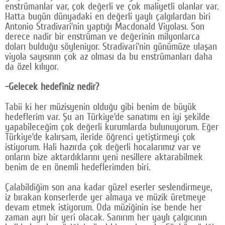
enstrümanlar var, çok değerli ve çok maliyetli olanlar var.
Hatta bugün dünyadaki en değerli yaylı çalgılardan biri
Antonio Stradivari’nin yaptığı Macdonald Viyolası. Son
derece nadir bir enstrüman ve değerinin milyonlarca
doları bulduğu söyleniyor. Stradivari’nin günümüze ulaşan
viyola sayısının çok az olması da bu enstrümanları daha
da özel kılıyor.
-Gelecek hedefiniz nedir?
Tabii ki her müzisyenin olduğu gibi benim de büyük
hedeflerim var. Şu an Türkiye’de sanatımı en iyi şekilde
yapabileceğim çok değerli kurumlarda bulunuyorum. Eğer
Türkiye’de kalırsam, ileride öğrenci yetiştirmeyi çok
istiyorum. Hali hazırda çok değerli hocalarımız var ve
onların bize aktardıklarını yeni nesillere aktarabilmek
benim de en önemli hedeflerimden biri.
Çalabildiğim son ana kadar güzel eserler seslendirmeye,
iz bırakan konserlerde yer almaya ve müzik üretmeye
devam etmek istiyorum. Oda müziğinin ise bende her
zaman ayrı bir yeri olacak. Sanırım her yaylı çalgıcının