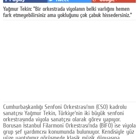
Facebook
Yağmur Tekin: "Bir orkestrada viyolanın belki varlığını hemen
fark etmeyebilirsiniz ama yokluğunu çok çabuk hissedersiniz."
Diziler
Karikatür
Youtube
Polemik
Reklam
Yazarlar
Künye
Cumhurbaşkanlığı Senfoni Orkestrası’nın (CSO) kadrolu
SOSYAL MEDYA
sanatçısı Yağmur Tekin, Türkiye’nin iki büyük senfoni
orkestrasında viyola sanatçısı olarak görev yapıyor.
Facebook
Borusan İstanbul Filarmoni Orkestrası’nda (BİFO) ise viyola
grup şef yardımcısı konumunda bulunuyor. Kendisiyle yüz
Twitter
yüze yaptığımız görüşmede klasik müzik dünyasına,