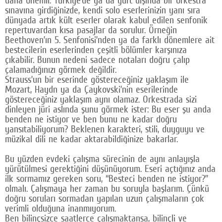
daha önemli. Türkiye’de ya da yurt dışında bir orkestra
sınavına girdiğinizde, kendi solo eserlerinizin yanı sıra
dünyada artık kült eserler olarak kabul edilen senfonik
repertuvardan kısa pasajlar da sorulur. Örneğin
Beethoven’ın 5. Senfonisi’nden ya da farklı dönemlere ait
bestecilerin eserlerinden çeşitli bölümler karşınıza
çıkabilir. Bunun nedeni sadece notaları doğru çalıp
çalamadığınızı görmek değildir.
Strauss’un bir eserinde göstereceğiniz yaklaşım ile
Mozart, Haydn ya da Çaykovski’nin eserilerinde
göstereceğiniz yaklaşım aynı olamaz. Orkestrada sizi
dinleyen jüri aslında şunu görmek ister: Bu eser şu anda
benden ne istiyor ve ben bunu ne kadar doğru
yansıtabiliyorum? Beklenen karakteri, stili, duyguyu ve
müzikal dili ne kadar aktarabildiğinize bakarlar.
Bu yüzden evdeki çalışma sürecinin de aynı anlayışla
yürütülmesi gerektiğini düşünüyorum. Eseri açtığınız anda
ilk sormamız gereken soru, “Besteci benden ne istiyor?”
olmalı. Çalışmaya her zaman bu soruyla başlarım. Çünkü
doğru soruları sormadan yapılan uzun çalışmaların çok
verimli olduğuna inanmıyorum.
Ben bilinçsizce saatlerce çalışmaktansa, bilinçli ve