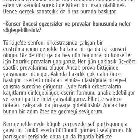
eden ve kendini sürekli geliştiren bir insan olabilmek.
Bence gerçek sanatçılık da biraz burada başlıyor.
-Konser öncesi egzersizler ve provalar konusunda neler
söyleyebilirsiniz?
Türkiye’de senfoni orkestrasında çalışan bir
enstrümancının genelde haftada bir ya da iki konseri
oluyor. Biz de dört ya da beş gün boyunca bu konserler
için hazırlık provaları yapıyoruz. Her gün yaklaşık üç-dört
saatlik provalarımız oluyor. Ancak prova bittiğinde
çalışmamız bitmiyor. Aslında hazırlık çok daha önce
başlıyor. Eserlerin notaları elimize ulaştığında bireysel
çalışma sürecine giriyoruz. Evde farklı orkestraların
kayıtlarını dinleyebiliyor, eserin formunu analiz edebiliyor
ve kendi partilerimizi çalışabiliyoruz. Elbette sadece
notaları çalışarak da provaya gidebilirsiniz. Ancak ben
bunun bir adım ötesine geçmeyi seviyorum.
Ben genelde evde büyük çerçevede şef partisyonuyla
çalışırım. Çünkü eserin bütününü görmeyi seviyorum. Bir
partisyon içerisinde obua ya da fagotla birlikte