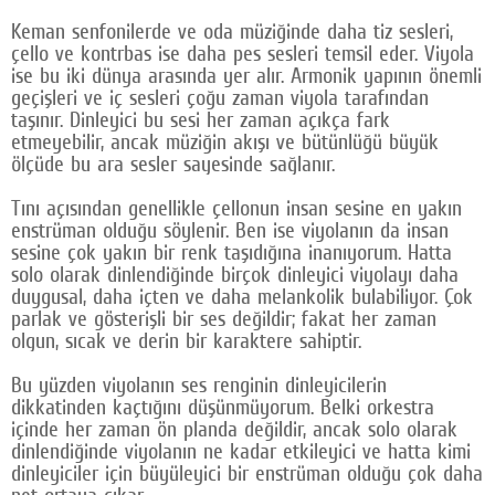
Keman senfonilerde ve oda müziğinde daha tiz sesleri,
çello ve kontrbas ise daha pes sesleri temsil eder. Viyola
ise bu iki dünya arasında yer alır. Armonik yapının önemli
geçişleri ve iç sesleri çoğu zaman viyola tarafından
taşınır. Dinleyici bu sesi her zaman açıkça fark
etmeyebilir, ancak müziğin akışı ve bütünlüğü büyük
ölçüde bu ara sesler sayesinde sağlanır.
Tını açısından genellikle çellonun insan sesine en yakın
enstrüman olduğu söylenir. Ben ise viyolanın da insan
sesine çok yakın bir renk taşıdığına inanıyorum. Hatta
solo olarak dinlendiğinde birçok dinleyici viyolayı daha
duygusal, daha içten ve daha melankolik bulabiliyor. Çok
parlak ve gösterişli bir ses değildir; fakat her zaman
olgun, sıcak ve derin bir karaktere sahiptir.
Bu yüzden viyolanın ses renginin dinleyicilerin
dikkatinden kaçtığını düşünmüyorum. Belki orkestra
içinde her zaman ön planda değildir, ancak solo olarak
dinlendiğinde viyolanın ne kadar etkileyici ve hatta kimi
dinleyiciler için büyüleyici bir enstrüman olduğu çok daha