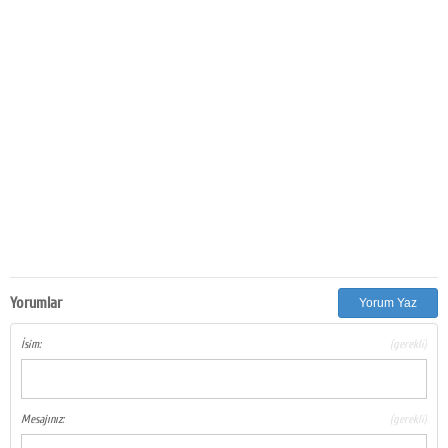
Yorumlar
Yorum Yaz
İsim:
(gerekli)
Mesajınız:
(gerekli)