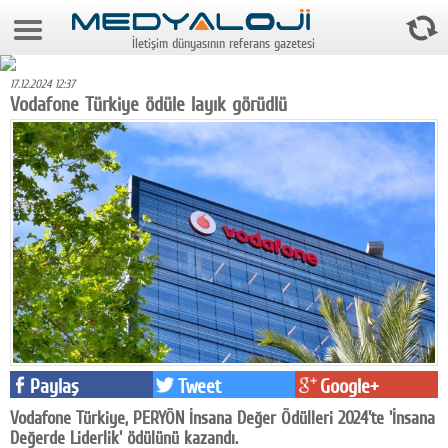
7 Ağustos 2026 15:43:55
İletişim dünyasının referans gazetesi
Anasayfa
17.12.2024 12:37
Foto Galeri
Vodafone Türkiye ödüle layık görüdlü
Video Galeri
Gazeteler
Medya
Reyting-tiraj
Teknoloji
Televizyon
Paylaş
Tweet
Google+
Dünya
Vodafone Türkiye, PERYÖN İnsana Değer Ödülleri 2024'te 'İnsana
Pr
Değerde Liderlik' ödülünü kazandı.