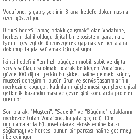
Google Plus
Vodafone, iş yapış şeklinin 3 ana hedefe dokunmasına
özen gösteriyor.
© 2026 TÜM HAKLARI SAKLIDIR
Birinci hedefi "amaç odaklı çalışmak" olan Vodafone,
herkesin dahil olduğu dijital bir ekosistem yaratmak,
işlerini çevreyi de önemseyerek yapmak ve her alana
dokunup fayda sağlamak için çalışıyor.
İkinci hedefini "en hızlı büyüyen mobil, sabit ve dijital
servis sağlayıcısı olmak" olarak belirleyen Vodafone,
yüzde 100 dijital yetkin bir şirket haline gelmek istiyor,
müşteri deneyimini bütün ürün ve servis tasarımlarının
merkezine koyuyor, kadınların güçlenmesi, gençlere dijital
yetkinlik kazandırılması ve çevre gibi konularda projeler
üretiyor.
Son olarak, "Müşteri", "Sadelik" ve "Büyüme" odaklarını
merkezde tutan Vodafone, hayata geçirdiği tüm
uygulamalarda bütünsel olarak ekosistemine katkı
sağlamayı ve herkesi bunun bir parçası haline getirmeyi
ilke ediniyor