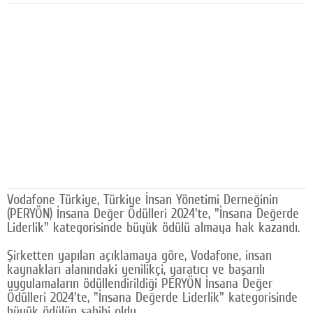
Facebook
Diziler
Karikatür
Youtube
Polemik
Reklam
Yazarlar
Vodafone Türkiye, Türkiye İnsan Yönetimi Derneğinin
(PERYÖN) İnsana Değer Ödülleri 2024'te, "İnsana Değerde
Künye
Liderlik" kategorisinde büyük ödülü almaya hak kazandı.
SOSYAL MEDYA
Şirketten yapılan açıklamaya göre, Vodafone, insan
kaynakları alanındaki yenilikçi, yaratıcı ve başarılı
Facebook
uygulamaların ödüllendirildiği PERYÖN İnsana Değer
Ödülleri 2024'te, "İnsana Değerde Liderlik" kategorisinde
Twitter
büyük ödülün sahibi oldu.